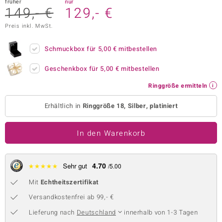
früher
nur
149,- €
129,- €
 JUWELO
Preis inkl. MwSt.
remonti
Schmuckbox für
5,00 €
mitbestellen
uca
Geschenkbox für
5,00 €
mitbestellen
no Collection
Ringgröße ermitteln
ENTS BY DE MELO
Erhältlich in
Ringgröße 18, Silber, platiniert
va
In den Warenkorb
otenier
 1894 Collection
4.70
★
★
★
★
★
Sehr gut
/5.00
Mit
Echtheitszertifikat
ana
Versandkostenfrei ab 99,- €
Lieferung nach
Deutschland
innerhalb von 1-3 Tagen