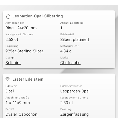
Leoparden-Opal-Silberring
Abmessungen
Anzahl Edelsteine
Ring - 24x20 mm
1
Karatgewicht Summe
Edelmetall
2,53 ct
Silber, platiniert
Legierung
Metallgewicht
925er Sterling Silber
4,84 g
Design
Marke
Solitaire
Chefsache
Erster Edelstein
Edelstein
Edelsteinvarietät
Opal
Leoparden-Opal
Anzahl und Größe
Karatgewicht Summe
1 à 11x9 mm
2,53 ct
Schliff
Fassung
Ovaler Cabochon,
Zargenfassung