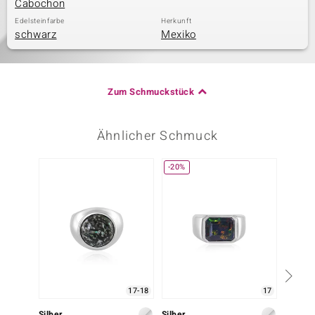
Cabochon
Edelsteinfarbe
Herkunft
schwarz
Mexiko
Zum Schmuckstück
Ähnlicher Schmuck
-20%
-30%
17-18
17
Silber
Silber
Silber