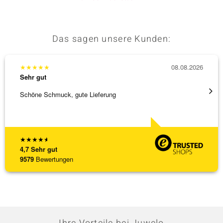
Das sagen unsere Kunden:
★
★
★
★
★
08.08.2026
★
★
★
Sehr gut
Sehr g
Schöne Schmuck, gute Lieferung
Schnel
★
★
★
★
★
4,7
Sehr gut
9579
Bewertungen