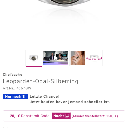
ors Edition
ana
Prince Designs
o
360°
Chic
Chefsache
insell
Leoparden-Opal-Silberring
Art.Nr.: 4667GW
n Vogue
Nur noch 1!
Letzte Chance!
 Show
Jetzt kaufen bevor jemand schneller ist.
o Paraíso
20,- €
Rabatt mit Code:
Nacht
(Mindestbestellwert: 150,- €)
Classics