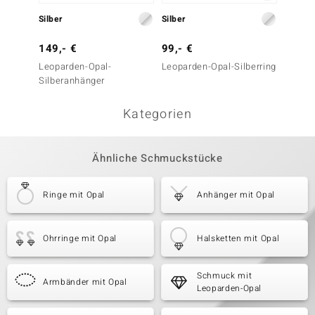
Silber
Silber
Silber
149,- €
99,- €
99,- 
Leoparden-Opal-
Leoparden-Opal-Silberring
Leopar
Silberanhänger
Kategorien
Ähnliche Schmuckstücke
Ringe mit Opal
Anhänger mit Opal
Ohrringe mit Opal
Halsketten mit Opal
Schmuck mit
Armbänder mit Opal
Leoparden-Opal