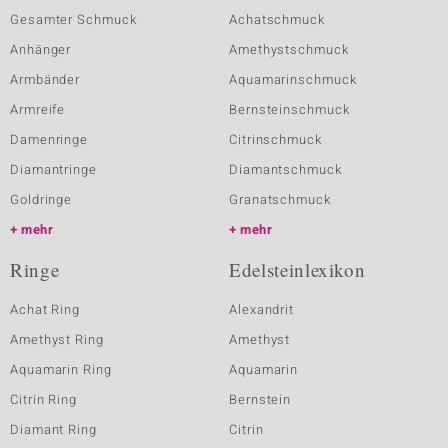
Gesamter Schmuck
Achatschmuck
Anhänger
Amethystschmuck
Armbänder
Aquamarinschmuck
Armreife
Bernsteinschmuck
Damenringe
Citrinschmuck
Diamantringe
Diamantschmuck
Goldringe
Granatschmuck
mehr
mehr
Ringe
Edelsteinlexikon
Achat Ring
Alexandrit
Amethyst Ring
Amethyst
Aquamarin Ring
Aquamarin
Citrin Ring
Bernstein
Diamant Ring
Citrin