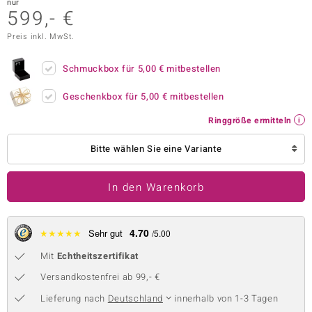
nur
599,- €
 JUWELO
Preis inkl. MwSt.
remonti
Schmuckbox für
5,00 €
mitbestellen
uca
Geschenkbox für
5,00 €
mitbestellen
no Collection
Ringgröße ermitteln
ENTS BY DE MELO
Bitte wählen Sie eine Variante
va
In den Warenkorb
otenier
 1894 Collection
4.70
★
★
★
★
★
Sehr gut
/5.00
Mit
Echtheitszertifikat
ana
Versandkostenfrei ab 99,- €
Lieferung nach
Deutschland
innerhalb von 1-3 Tagen