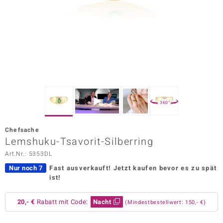
ors Edition
ana
Prince Designs
o
360°
Chic
Chefsache
insell
Lemshuku-Tsavorit-Silberring
Art.Nr.: 5353DL
n Vogue
Nur noch 7
Fast ausverkauft!
Jetzt kaufen bevor es zu spät
 Show
ist!
o Paraíso
20,- €
Rabatt mit Code:
Nacht
(Mindestbestellwert: 150,- €)
Classics