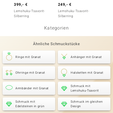
399,- €
249,- €
129,-
Lemshuku-Tsavorit-
Lemshuku-Tsavorit-
Tansan
Silberring
Silberring
Silberr
Kategorien
Ähnliche Schmuckstücke
Ringe mit Granat
Anhänger mit Granat
Ohrringe mit Granat
Halsketten mit Granat
Schmuck mit
Armbänder mit Granat
Lemshuku-Tsavorit
Schmuck mit
Schmuck im gleichen
Edelsteinen in grün
Design