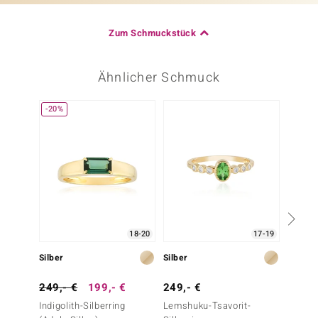
Zum Schmuckstück
Ähnlicher Schmuck
-20%
18-20
17-19
Silber
Silber
Silber
249,- €
199,- €
249,- €
249,-
Indigolith-Silberring
Lemshuku-Tsavorit-
Lemshu