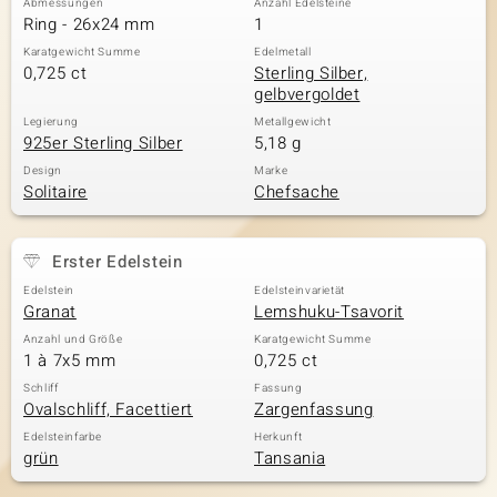
Abmessungen
Anzahl Edelsteine
Ring - 26x24 mm
1
Karatgewicht Summe
Edelmetall
0,725 ct
Sterling Silber,
gelbvergoldet
Legierung
Metallgewicht
925er Sterling Silber
5,18 g
Design
Marke
Solitaire
Chefsache
Erster Edelstein
Edelstein
Edelsteinvarietät
Granat
Lemshuku-Tsavorit
Anzahl und Größe
Karatgewicht Summe
1 à 7x5 mm
0,725 ct
Schliff
Fassung
Ovalschliff, Facettiert
Zargenfassung
Edelsteinfarbe
Herkunft
grün
Tansania