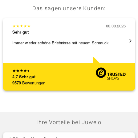
Das sagen unsere Kunden:
★
★
★
★
★
08.08.2026
★
★
★
Sehr gut
Sehr g
Immer wieder schöne Erlebnisse mit neuem Schmuck
Schöne
★
★
★
★
★
4,7
Sehr gut
9579
Bewertungen
Ihre Vorteile bei Juwelo