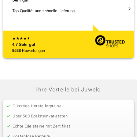
Top Qualität und schnelle Lieferung.
Schnel
★
★
★
★
★
4,7
Sehr gut
9538
Bewertungen
Ihre Vorteile bei Juwelo
Günstige Herstellerpreise
Über 500 Edelsteinvarietäten
Echte Edelsteine mit Zertifikat
Kostenlose Retoure