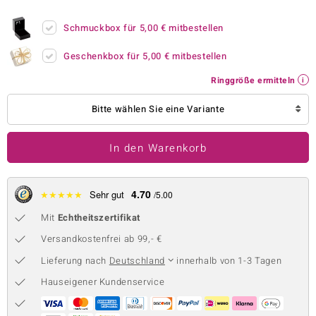
 JUWELO
Schmuckbox für
5,00 €
mitbestellen
remonti
Geschenkbox für
5,00 €
mitbestellen
uca
Ringgröße ermitteln
no Collection
Bitte wählen Sie eine Variante
ENTS BY DE MELO
In den Warenkorb
va
otenier
4.70
★
★
★
★
★
Sehr gut
/5.00
Mit
Echtheitszertifikat
 1894 Collection
Versandkostenfrei ab 99,- €
Lieferung nach
Deutschland
innerhalb von 1-3 Tagen
ana
Hauseigener Kundenservice