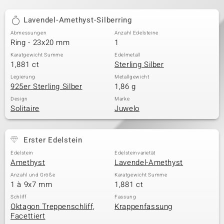
Lavendel-Amethyst-Silberring
Abmessungen
Anzahl Edelsteine
Ring - 23x20 mm
1
Karatgewicht Summe
Edelmetall
1,881 ct
Sterling Silber
Legierung
Metallgewicht
925er Sterling Silber
1,86 g
Design
Marke
Solitaire
Juwelo
Erster Edelstein
Edelstein
Edelsteinvarietät
Amethyst
Lavendel-Amethyst
Anzahl und Größe
Karatgewicht Summe
1 à 9x7 mm
1,881 ct
Schliff
Fassung
Oktagon Treppenschliff,
Krappenfassung
Facettiert