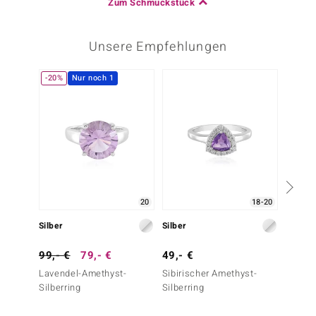
Zum Schmuckstück
Unsere Empfehlungen
-20%
Nur noch 1
20
18-20
Silber
Silber
Silber
99,- €
79,- €
49,- €
69,- 
Lavendel-Amethyst-
Sibirischer Amethyst-
Sibiri
Silberring
Silberring
Silberr