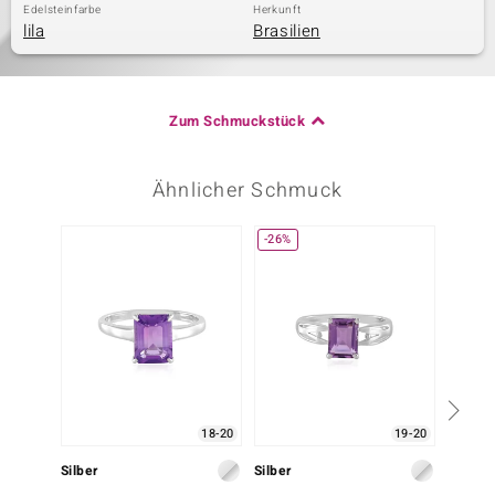
Edelsteinfarbe
Herkunft
lila
Brasilien
Zum Schmuckstück
Ähnlicher Schmuck
-26%
Nur n
18-20
19-20
Silber
Silber
Silber