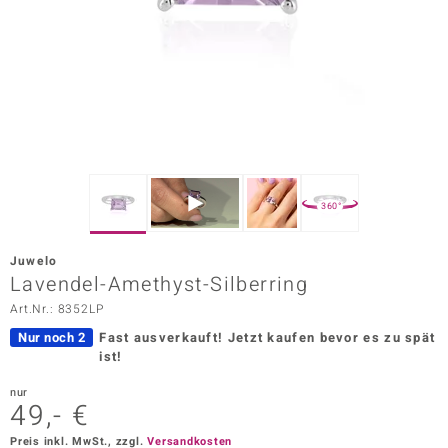
ors Edition
ana
Prince Designs
o
360°
Chic
Juwelo
insell
Lavendel-Amethyst-Silberring
Art.Nr.: 8352LP
n Vogue
Nur noch 2
Fast ausverkauft!
Jetzt kaufen bevor es zu spät
 Show
ist!
o Paraíso
nur
49,- €
Classics
Preis inkl. MwSt., zzgl.
Versandkosten