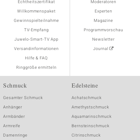
Echtheitszertifikat
Moderatoren
Willkommenspaket
Experten
Gewinnspielteilnahme
Magazine
TV-Empfang
Programmvorschau
Juwelo-Smart-TV App
Newsletter
Versandinformationen
Journal
Hilfe & FAQ
Ringgröße ermitteln
Schmuck
Edelsteine
Gesamter Schmuck
Achatschmuck
Anhänger
Amethystschmuck
Armbänder
Aquamarinschmuck
Armreife
Bernsteinschmuck
Damenringe
Citrinschmuck