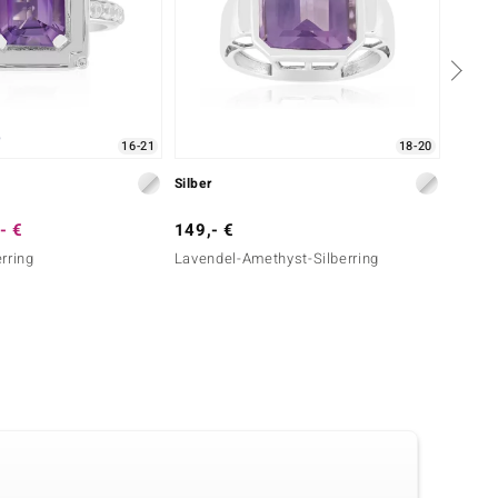
16-21
18-20
Silber
Silber
- €
149,- €
69,- 
rring
Lavendel-Amethyst-Silberring
Sibiri