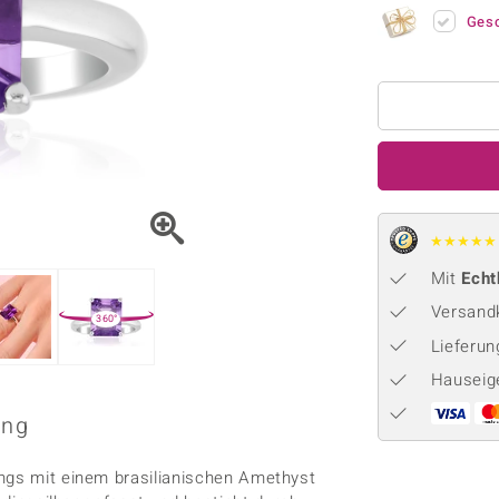
Onyx
Peridot
ns
♦ Silberhalsketten
TPC
Ges
Rhodolith
Spektro
k
♦ Silberohrringe
Trends & Classics
Türkis
Turmal
♦ Silberanhänger
Vitale Minerale
n
Platinschmuck
Blau
Grün
★
★
★
★
★
Mit
Echt
Versandk
360°
Lieferu
Hauseig
ing
ings mit einem brasilianischen Amethyst