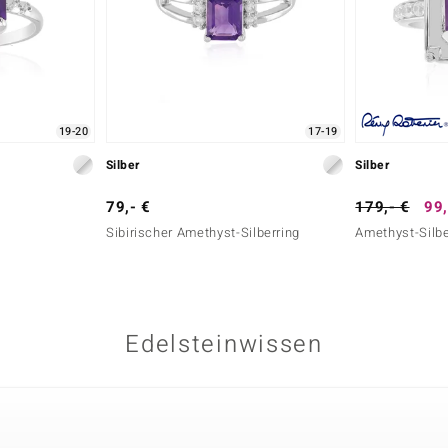
19-20
17-19
Silber
Silber
79,- €
179,- €
99,
Sibirischer Amethyst-Silberring
Amethyst-Silbe
Edelsteinwissen