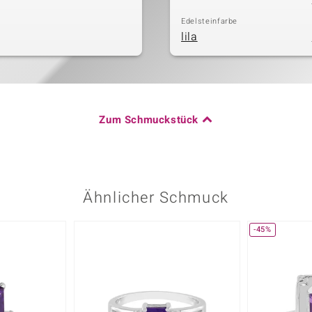
Edelsteinfarbe
lila
Zum Schmuckstück
Ähnlicher Schmuck
-45%