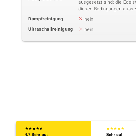
ausgesetzt sind; die Edels
diesen Bedingungen ausse
Dampfreinigung
nein
Ultraschallreinigung
nein
★
★
★
★
★
★
★
★
★
★
4,7
Sehr gut
Sehr gut