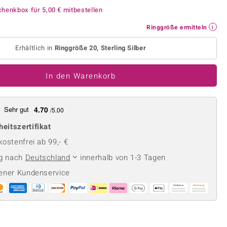
Perle
Ringgröße ermitteln
chenkbox für
5,00 €
mitbestellen
lith
Spinell
Ringgröße ermitteln
in
Zirkon
Erhältlich in
Ringgröße 20, Sterling Silber
Gelb
In den Warenkorb
Sehr gut
4.70
/5.00
heitszertifikat
ostenfrei ab 99,- €
ng nach
Deutschland
innerhalb von 1-3 Tagen
ener Kundenservice