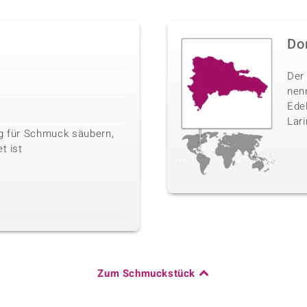
Do
Der 
nen
Edel
Lar
ng für Schmuck säubern,
t ist
Zum Schmuckstück