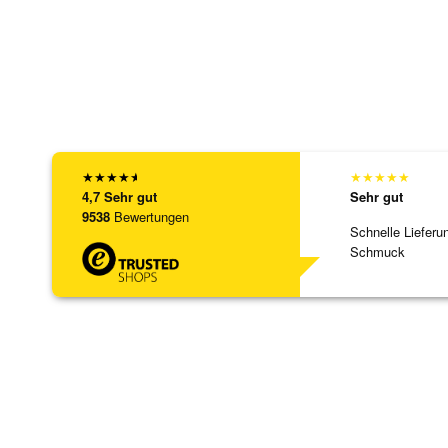
★
★
★
★
★
★
★
★
★
★
4,7
Sehr gut
Sehr gut
9538
Bewertungen
Schnelle Lieferu
Schmuck