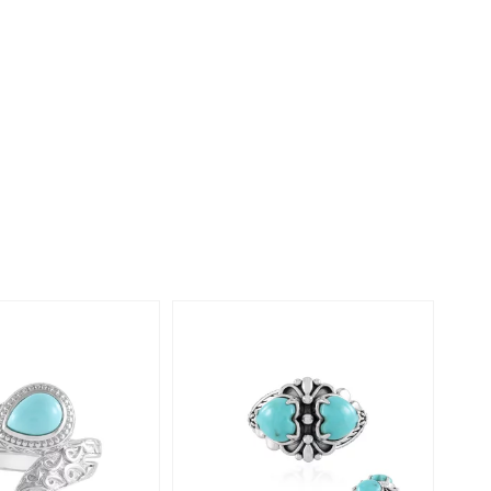
Perle
Ringgröße ermitteln
lith
Spinell
in
Zirkon
Gelb
-11%