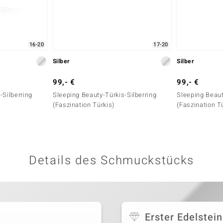
16-20
17-20
Silber
Silber
99,- €
99,- €
-Silberring
Sleeping Beauty-Türkis-Silberring
Sleeping Beaut
(Faszination Türkis)
(Faszination T
Details des Schmuckstücks
Erster Edelstein