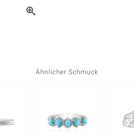
Onyx
Peridot
ns
♦ Silberhalsketten
TPC
Rhodolith
Spektro
k
♦ Silberohrringe
Trends & Classics
Türkis
Turmal
♦ Silberanhänger
Vitale Minerale
n
Platinschmuck
Blau
Grün
Ähnlicher Schmuck