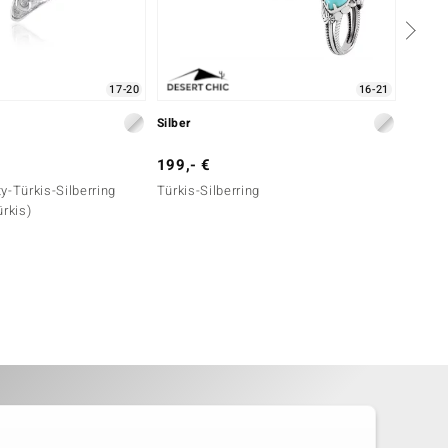
17-20
16-21
Silber
Silber
199,- €
89,- 
y-Türkis-Silberring
Türkis-Silberring
Amazon
ürkis)