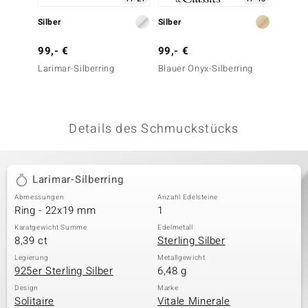
 JUWELO
Silber
Silber
Silber
remonti
99,- €
99,- €
69,- 
Larimar-Silberring
Blauer Onyx-Silberring
Blauer
uca
no Collection
Details des Schmuckstücks
ENTS BY DE MELO
va
Larimar-Silberring
otenier
Abmessungen
Anzahl Edelsteine
Ring - 22x19 mm
1
 1894 Collection
Karatgewicht Summe
Edelmetall
8,39 ct
Sterling Silber
Legierung
Metallgewicht
925er Sterling Silber
6,48 g
ana
Design
Marke
Solitaire
Vitale Minerale