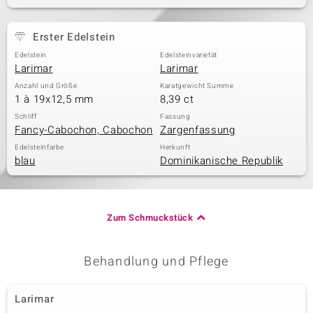
Erster Edelstein
& Classics
Edelstein
Edelsteinvarietät
Larimar
Larimar
Minerale
Anzahl und Größe
Karatgewicht Summe
1 à 19x12,5 mm
8,39 ct
Schliff
Fassung
Fancy-Cabochon, Cabochon
Zargenfassung
Edelsteinfarbe
Herkunft
blau
Dominikanische Republik
Zum Schmuckstück
Behandlung und Pflege
Larimar