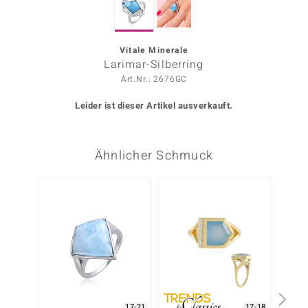
ors Edition
ana
Vitale Minerale
Larimar-Silberring
Art.Nr.: 2676GC
Prince Designs
Leider ist dieser Artikel ausverkauft.
o
Ähnlicher Schmuck
Chic
insell
n Vogue
 Show
o Paraíso
Classics
17-21
17-18