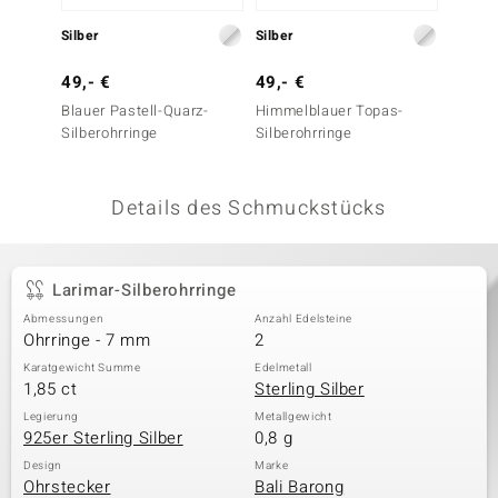
 JUWELO
Silber
Silber
Silber
remonti
49,- €
49,- €
39,- 
Blauer Pastell-Quarz-
Himmelblauer Topas-
Blauer
uca
Silberohrringe
Silberohrringe
Silbero
no Collection
Details des Schmuckstücks
ENTS BY DE MELO
va
Larimar-Silberohrringe
otenier
Abmessungen
Anzahl Edelsteine
Ohrringe - 7 mm
2
 1894 Collection
Karatgewicht Summe
Edelmetall
1,85 ct
Sterling Silber
Legierung
Metallgewicht
925er Sterling Silber
0,8 g
ana
Design
Marke
Ohrstecker
Bali Barong