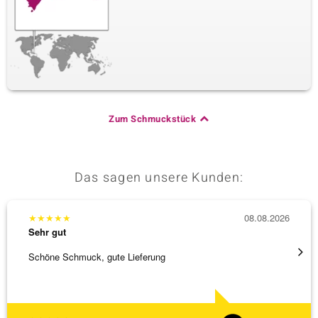
Zum Schmuckstück
Das sagen unsere Kunden:
★
★
★
★
★
08.08.2026
★
★
★
Sehr gut
Sehr g
Schöne Schmuck, gute Lieferung
Schnel