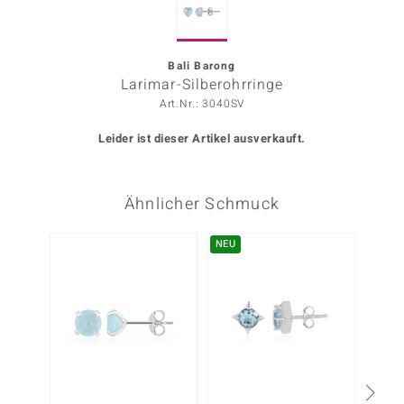
ors Edition
ana
Bali Barong
Larimar-Silberohrringe
Art.Nr.: 3040SV
Prince Designs
Leider ist dieser Artikel ausverkauft.
o
Ähnlicher Schmuck
Chic
insell
NEU
n Vogue
 Show
o Paraíso
Classics