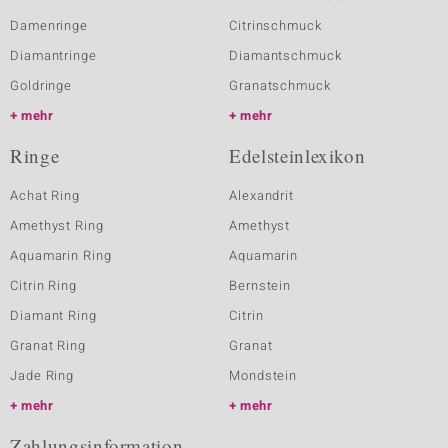
Damenringe
Citrinschmuck
Diamantringe
Diamantschmuck
Goldringe
Granatschmuck
mehr
mehr
Ringe
Edelsteinlexikon
Achat Ring
Alexandrit
Amethyst Ring
Amethyst
Aquamarin Ring
Aquamarin
Citrin Ring
Bernstein
Diamant Ring
Citrin
Granat Ring
Granat
Jade Ring
Mondstein
mehr
mehr
Zahlungsinformation