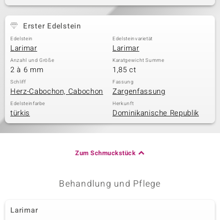
Erster Edelstein
& Classics
Edelstein
Edelsteinvarietät
Larimar
Larimar
Minerale
Anzahl und Größe
Karatgewicht Summe
2 à 6 mm
1,85 ct
Schliff
Fassung
Herz-Cabochon, Cabochon
Zargenfassung
Edelsteinfarbe
Herkunft
türkis
Dominikanische Republik
Zum Schmuckstück
Behandlung und Pflege
Larimar