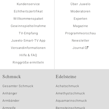
Kundenservice
Über Juwelo
Echtheitszertifikat
Moderatoren
Willkommenspaket
Experten
Gewinnspielteilnahme
Magazine
TV-Empfang
Programmvorschau
Juwelo-Smart-TV App
Newsletter
Versandinformationen
Journal
Hilfe & FAQ
Ringgröße ermitteln
Schmuck
Edelsteine
Gesamter Schmuck
Achatschmuck
Anhänger
Amethystschmuck
Armbänder
Aquamarinschmuck
Armreife
Bernsteinschmuck