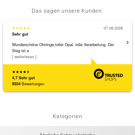
Das sagen unsere Kunden:
★
★
★
★
★
07.08.2026
★
★
★
Sehr gut
Sehr g
Wunderschöne Ohrringe,toller Opal, tolle Verarbeitung. Der
Alles 
Steg ist e
[ weiterlesen ]
★
★
★
★
★
4,7
Sehr gut
9554
Bewertungen
Kategorien