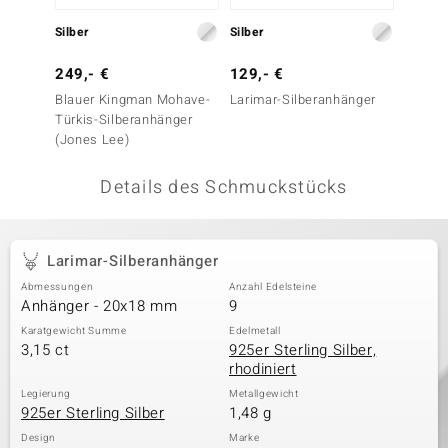
 JUWELO
Silber
Silber
Silber
remonti
249,- €
129,- €
79,- 
Blauer Kingman Mohave-
Larimar-Silberanhänger
Larima
uca
Türkis-Silberanhänger
(Jones Lee)
no Collection
Details des Schmuckstücks
ENTS BY DE MELO
va
Larimar-Silberanhänger
otenier
Abmessungen
Anzahl Edelsteine
Anhänger - 20x18 mm
9
 1894 Collection
Karatgewicht Summe
Edelmetall
3,15 ct
925er Sterling Silber,
rhodiniert
ana
Legierung
Metallgewicht
925er Sterling Silber
1,48 g
Design
Marke