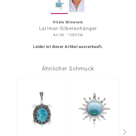
ors Edition
ana
Vitale Minerale
Larimar-Silberanhänger
Art.Nr.: 7283YM
Prince Designs
Leider ist dieser Artikel ausverkauft.
o
Ähnlicher Schmuck
Chic
insell
Nur n
n Vogue
 Show
o Paraíso
Classics