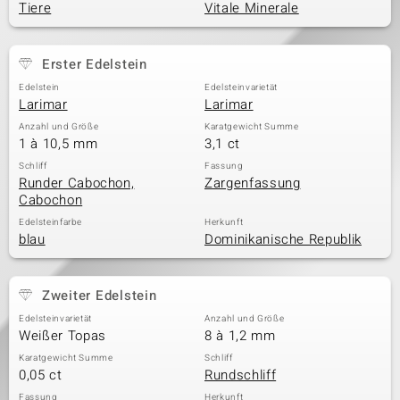
Tiere
Vitale Minerale
& Classics
Erster Edelstein
Edelstein
Edelsteinvarietät
Minerale
Larimar
Larimar
Anzahl und Größe
Karatgewicht Summe
1 à 10,5 mm
3,1 ct
Schliff
Fassung
Runder Cabochon,
Zargenfassung
Cabochon
Edelsteinfarbe
Herkunft
blau
Dominikanische Republik
Zweiter Edelstein
Edelsteinvarietät
Anzahl und Größe
Weißer Topas
8 à 1,2 mm
Karatgewicht Summe
Schliff
0,05 ct
Rundschliff
Fassung
Herkunft