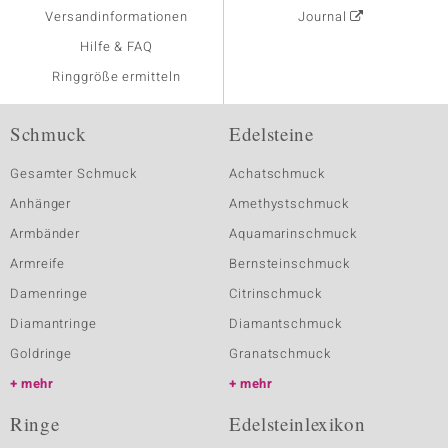
Versandinformationen
Journal
Hilfe & FAQ
Ringgröße ermitteln
Schmuck
Edelsteine
Gesamter Schmuck
Achatschmuck
Anhänger
Amethystschmuck
Armbänder
Aquamarinschmuck
Armreife
Bernsteinschmuck
Damenringe
Citrinschmuck
Diamantringe
Diamantschmuck
Goldringe
Granatschmuck
mehr
mehr
Ringe
Edelsteinlexikon