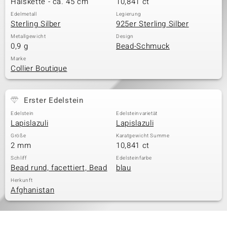
Halskette - ca. 45 cm
10,841 ct
Edelmetall
Legierung
Sterling Silber
925er Sterling Silber
& Classics
Metallgewicht
Design
0,9 g
Bead-Schmuck
Minerale
Marke
Collier Boutique
Erster Edelstein
Edelstein
Edelsteinvarietät
Lapislazuli
Lapislazuli
Größe
Karatgewicht Summe
2 mm
10,841 ct
Schliff
Edelsteinfarbe
Bead rund, facettiert, Bead
blau
Herkunft
Afghanistan