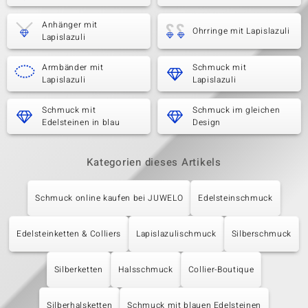
Anhänger mit
Ohrringe mit Lapislazuli
Lapislazuli
Armbänder mit
Schmuck mit
Lapislazuli
Lapislazuli
Schmuck mit
Schmuck im gleichen
Edelsteinen in blau
Design
Kategorien dieses Artikels
Schmuck online kaufen bei JUWELO
Edelsteinschmuck
Edelsteinketten & Colliers
Lapislazulischmuck
Silberschmuck
Silberketten
Halsschmuck
Collier-Boutique
Silberhalsketten
Schmuck mit blauen Edelsteinen