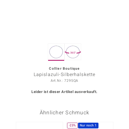
ors Edition
ana
Prince Designs
360°
o
Chic
Collier Boutique
Lapislazuli-Silberhalskette
insell
Art.Nr.: 7295QA
n Vogue
Leider ist dieser Artikel ausverkauft.
 Show
Ähnlicher Schmuck
o Paraíso
Classics
-23%
Nur noch 1