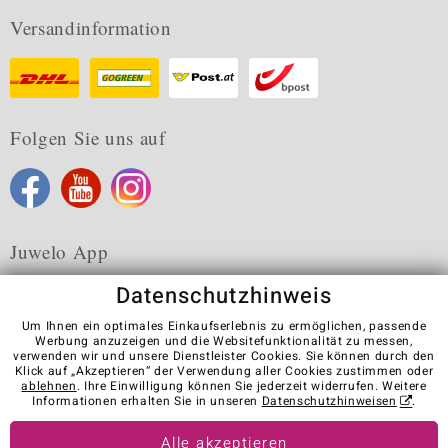
Versandinformation
Folgen Sie uns auf
Juwelo App
Datenschutzhinweis
Um Ihnen ein optimales Einkaufserlebnis zu ermöglichen, passende
Werbung anzuzeigen und die Websitefunktionalität zu messen,
verwenden wir und unsere Dienstleister Cookies. Sie können durch den
Karriere
AGB
Datenschutz
Cookies
Impressum
Klick auf „Akzeptieren“ der Verwendung aller Cookies zustimmen oder
Kontakt
Vertrag widerrufen
ablehnen
. Ihre Einwilligung können Sie jederzeit widerrufen. Weitere
Informationen erhalten Sie in unseren
Datenschutzhinweisen
.
Visit our stores in other countries:
Alle akzeptieren