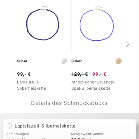
 JUWELO
remonti
uca
no Collection
ENTS BY DE MELO
Silber
Silber
Silber
va
99,- €
129,- €
99,- €
69,- 
Lapislazuli-
Äthiopischer Lavendel-
Tansan
otenier
Silberhalskette
Opal-Silberhalskette
 1894 Collection
Details des Schmuckstücks
ana
Lapislazuli-Silberhalskette
Abmessungen
Karatgewicht Summe