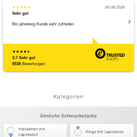
★
★
★
★
★
06.08.2026
★
★
★
Sehr gut
Sehr g
Bin jahrelang Kunde sehr zufrieden
Top Qu
★
★
★
★
★
4,7
Sehr gut
9538
Bewertungen
Kategorien
Ähnliche Schmuckstücke
Halsketten mit
Ringe mit Lapislazuli
Lapislazuli