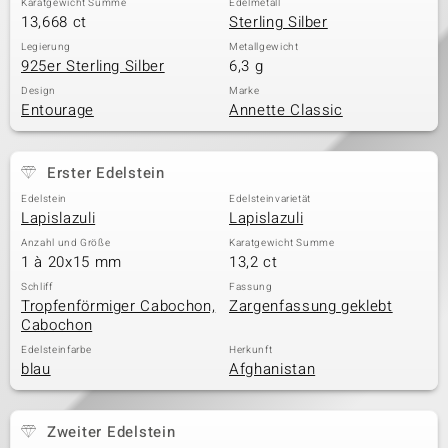
Karatgewicht Summe
Edelmetall
13,668 ct
Sterling Silber
Legierung
Metallgewicht
925er Sterling Silber
6,3 g
Design
Marke
Entourage
Annette Classic
Erster Edelstein
Edelstein
Edelsteinvarietät
Lapislazuli
Lapislazuli
Anzahl und Größe
Karatgewicht Summe
1 à 20x15 mm
13,2 ct
Schliff
Fassung
Tropfenförmiger Cabochon,
Zargenfassung geklebt
Cabochon
Edelsteinfarbe
Herkunft
blau
Afghanistan
Zweiter Edelstein