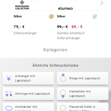
Silber
Silber
Silber
79,- €
99,- €
69,- €
199,-
Silberanhänger
Sambia-Amethyst-
Abalon
Silberanhänger
Silber
Kategorien
Ähnliche Schmuckstücke
Anhänger mit
Ringe mit Lapislazuli
Lapislazuli
Halsketten mit
Ohrringe mit Lapislazuli
Lapislazuli
Armbänder mit
Passende Kette in