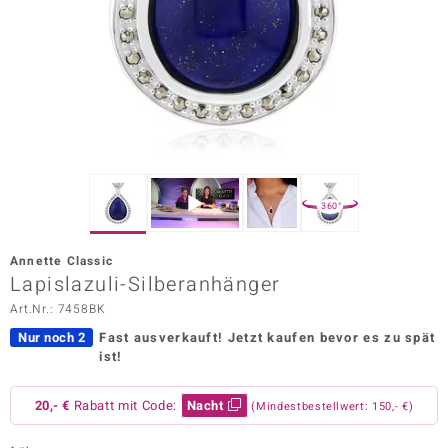
ors Edition
ana
Prince Designs
o
360°
Chic
Annette Classic
insell
Lapislazuli-Silberanhänger
Art.Nr.: 7458BK
n Vogue
Nur noch 2
Fast ausverkauft!
Jetzt kaufen bevor es zu spät
 Show
ist!
o Paraíso
20,- €
Rabatt mit Code:
Nacht
(Mindestbestellwert: 150,- €)
Classics