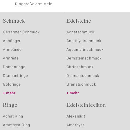
Ringgröße ermitteln
Schmuck
Edelsteine
Gesamter Schmuck
Achatschmuck
Anhänger
Amethystschmuck
Armbänder
Aquamarinschmuck
Armreife
Bernsteinschmuck
Damenringe
Citrinschmuck
Diamantringe
Diamantschmuck
Goldringe
Granatschmuck
mehr
mehr
Ringe
Edelsteinlexikon
Achat Ring
Alexandrit
Amethyst Ring
Amethyst