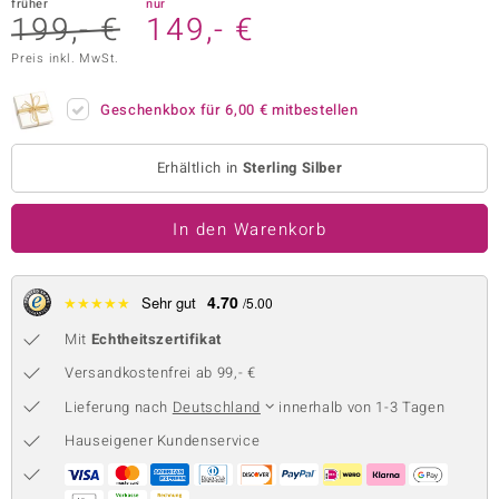
früher
nur
199,- €
149,- €
 JUWELO
Preis inkl. MwSt.
remonti
Geschenkbox für
6,00 €
mitbestellen
uca
no Collection
Erhältlich in
Sterling Silber
ENTS BY DE MELO
In den Warenkorb
va
4.70
★
★
★
★
★
Sehr gut
otenier
/5.00
Mit
Echtheitszertifikat
 1894 Collection
Versandkostenfrei ab 99,- €
Lieferung nach
Deutschland
innerhalb von 1-3 Tagen
ana
Hauseigener Kundenservice