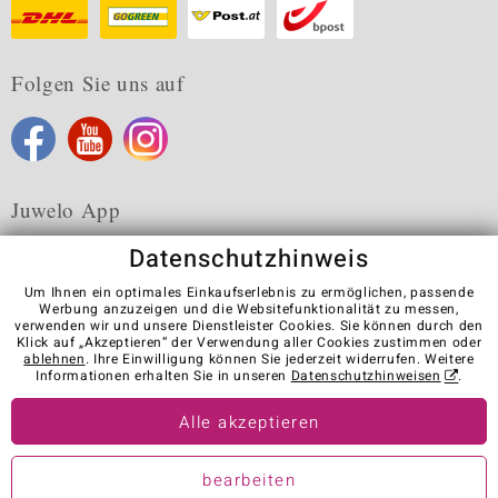
Folgen Sie uns auf
Juwelo App
Datenschutzhinweis
Um Ihnen ein optimales Einkaufserlebnis zu ermöglichen, passende
Werbung anzuzeigen und die Websitefunktionalität zu messen,
verwenden wir und unsere Dienstleister Cookies. Sie können durch den
Karriere
AGB
Datenschutz
Cookies
Impressum
Klick auf „Akzeptieren“ der Verwendung aller Cookies zustimmen oder
Kontakt
Vertrag widerrufen
ablehnen
. Ihre Einwilligung können Sie jederzeit widerrufen. Weitere
Informationen erhalten Sie in unseren
Datenschutzhinweisen
.
Visit our stores in other countries:
Alle akzeptieren
© Juwelo Deutschland GmbH (ein Tochterunternehmen der elumeo
bearbeiten
SE)