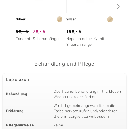
Silber
Silber
Silber
99,- €
79,- €
199,- €
79,- 
Tansanit-Silberanhänger
Nepalesischer Kyanit-
Lapisla
Silberanhänger
Silber
Behandlung und Pflege
Lapislazuli
Oberflächenbehandlung mit farblosem
Behandlung
Wachs und/oder Färben
Wird allgemein angewandt, um die
Erklärung
Farbe hervorzurufen und/oder deren
Gleichmäßigkeit zu verbessern
Pflegehinweise
keine