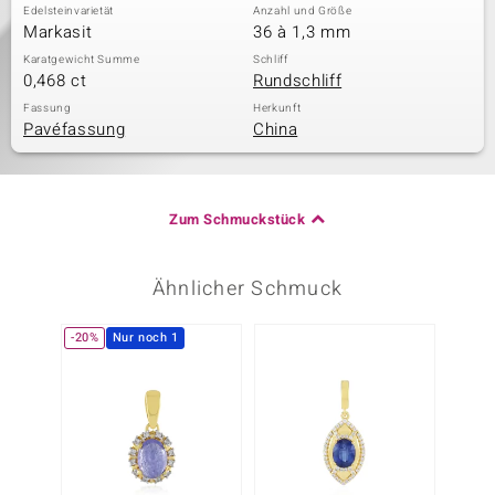
Edelsteinvarietät
Anzahl und Größe
Markasit
36 à 1,3 mm
Karatgewicht Summe
Schliff
0,468 ct
Rundschliff
Fassung
Herkunft
Pavéfassung
China
Zum Schmuckstück
Ähnlicher Schmuck
-20%
Nur noch 1
-13%