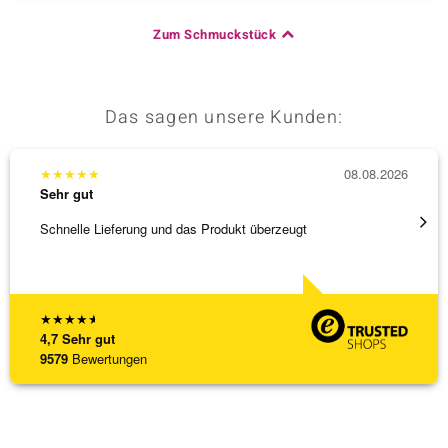
Zum Schmuckstück
Das sagen unsere Kunden:
★
★
★
★
★
08.08.2026
★
★
★
Sehr gut
Sehr g
Schnelle Lieferung und das Produkt überzeugt
Immer 
★
★
★
★
★
4,7
Sehr gut
9579
Bewertungen