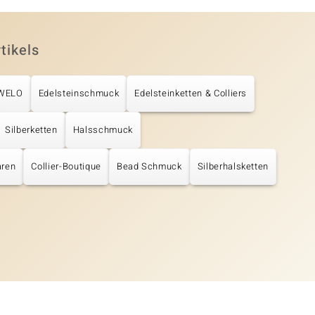
tikels
UWELO
Edelsteinschmuck
Edelsteinketten & Colliers
Silberketten
Halsschmuck
aren
Collier-Boutique
Bead Schmuck
Silberhalsketten