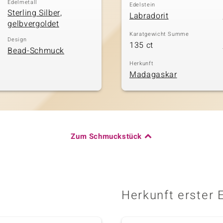
Edelmetall
Edelstein
Sterling Silber,
Labradorit
gelbvergoldet
Karatgewicht Summe
Design
135 ct
Bead-Schmuck
Herkunft
Madagaskar
Zum Schmuckstück
Herkunft erster 