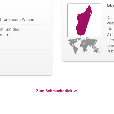
Ma
Der 
it farblosem Wachs
Vie
sta
dt, um das
Danb
ssern
Hemi
Limo
Rube
Zum Schmuckstück