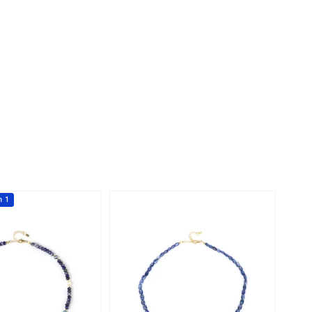
Perle
Ringgröße ermitteln
lith
Spinell
in
Zirkon
Gelb
h 1