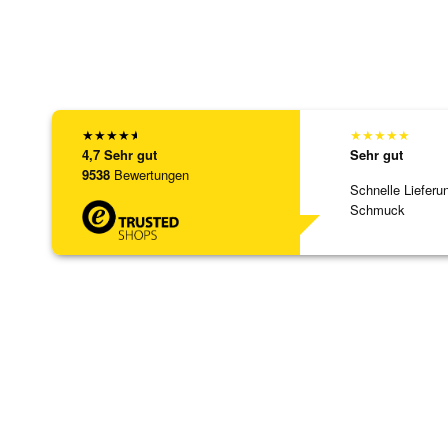
★
★
★
★
★
★
★
★
★
★
4,7
Sehr gut
Sehr gut
9538
Bewertungen
Schnelle Lieferu
Schmuck