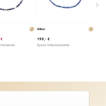
Silber
Silber
 €
199,- €
69,- 
erhalskette
Kyanit-Silberhalskette
Edelst