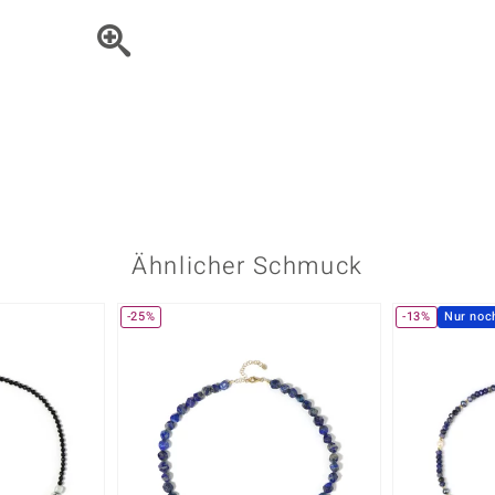
Onyx
Peridot
ns
♦ Silberhalsketten
TPC
Rhodolith
Spektro
k
♦ Silberohrringe
Trends & Classics
Türkis
Turmal
♦ Silberanhänger
Vitale Minerale
n
Platinschmuck
Blau
Grün
Ähnlicher Schmuck
-25%
-13%
Nur noc