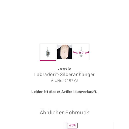
ors Edition
ana
Prince Designs
360°
o
Chic
Juwelo
Labradorit-Silberanhänger
insell
Art.Nr.: 6197YU
n Vogue
Leider ist dieser Artikel ausverkauft.
 Show
Ähnlicher Schmuck
o Paraíso
Classics
-20%