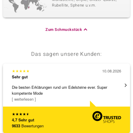
Rubellite, Sphene u.v.m.
Zum Schmuckstück
Das sagen unsere Kunden:
★
★
★
★
★
10.08.2026
★
★
★
Sehr gut
Sehr g
Die besten Erklärungen rund um Edelsteine ever. Super
Sehr h
kompetente Mode
Retour
[ weiterlesen ]
[ weite
★
★
★
★
★
4,7
Sehr gut
9633
Bewertungen