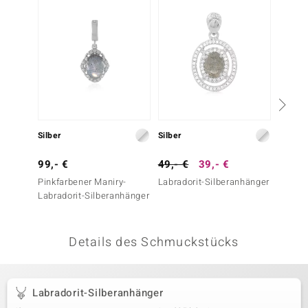
 JUWELO
remonti
uca
no Collection
ENTS BY DE MELO
Silber
Silber
Silber
va
99,- €
49,- €
39,- €
129,-
Pinkfarbener Maniry-
Labradorit-Silberanhänger
Blauer 
otenier
Labradorit-Silberanhänger
Silber
Essenc
 1894 Collection
Details des Schmuckstücks
ana
Labradorit-Silberanhänger