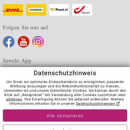
Folgen Sie uns auf
Juwelo App
Datenschutzhinweis
Um Ihnen ein optimales Einkaufserlebnis zu ermöglichen, passende
Werbung anzuzeigen und die Websitefunktionalität zu messen,
verwenden wir und unsere Dienstleister Cookies. Sie können durch den
Karriere
AGB
Datenschutz
Cookies
Impressum
Klick auf „Akzeptieren“ der Verwendung aller Cookies zustimmen oder
Kontakt
Vertrag widerrufen
ablehnen
. Ihre Einwilligung können Sie jederzeit widerrufen. Weitere
Informationen erhalten Sie in unseren
Datenschutzhinweisen
.
Visit our stores in other countries:
Alle akzeptieren
© Juwelo Deutschland GmbH (ein Tochterunternehmen der elumeo