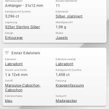
Abmessungen
Anzahl Edelsteine
Anhänger - 31x12 mm
11
Karatgewicht Summe
Edelmetall
3,296 ct
Silber, platiniert
& Classics
Legierung
Metallgewicht
925er Sterling Silber
1,98 g
Minerale
Design
Marke
Entourage
Juwelo
Erster Edelstein
Edelstein
Edelsteinvarietät
Labradorit
Labradorit
Anzahl und Größe
Karatgewicht Summe
1 à 12x6 mm
1,458 ct
Schliff
Fassung
Marquise-Cabochon,
Krappenfassung
Cabochon
Edelsteinfarbe
Herkunft
blau
Madagaskar