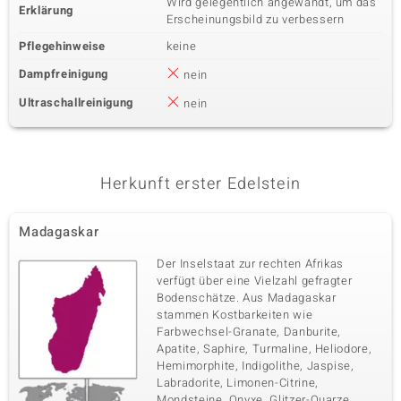
Wird gelegentlich angewandt, um das
Erklärung
Erscheinungsbild zu verbessern
Pflegehinweise
keine
Dampfreinigung
nein
Ultraschallreinigung
nein
Herkunft erster Edelstein
Madagaskar
Der Inselstaat zur rechten Afrikas
verfügt über eine Vielzahl gefragter
Bodenschätze. Aus Madagaskar
stammen Kostbarkeiten wie
Farbwechsel-Granate, Danburite,
Apatite, Saphire, Turmaline, Heliodore,
Hemimorphite, Indigolithe, Jaspise,
Labradorite, Limonen-Citrine,
Mondsteine, Onyxe, Glitzer-Quarze,