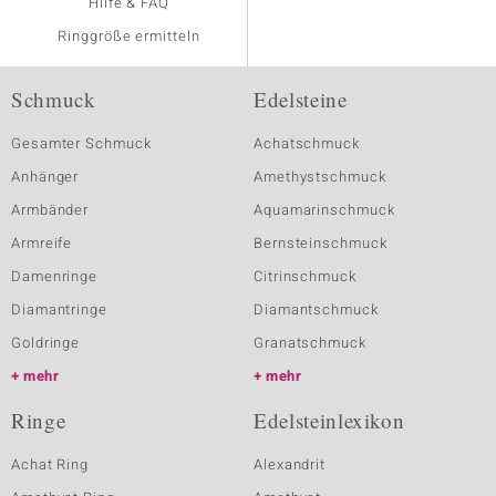
Hilfe & FAQ
Ringgröße ermitteln
Schmuck
Edelsteine
Gesamter Schmuck
Achatschmuck
Anhänger
Amethystschmuck
Armbänder
Aquamarinschmuck
Armreife
Bernsteinschmuck
Damenringe
Citrinschmuck
Diamantringe
Diamantschmuck
Goldringe
Granatschmuck
mehr
mehr
Ringe
Edelsteinlexikon
Achat Ring
Alexandrit