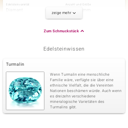
Edelsteinvarietät
Anzahl und Größe
Diamant
26 à 1,2 mm
zeige mehr
Karatgewicht Summe
Schliff
0,21 ct
Runder Brillantschliff
Fassung
Herkunft
Zum Schmuckstück
Pavéfassung
Afrika
Edelsteinwissen
Dritter Edelstein
Edelsteinvarietät
Anzahl und Größe
Turmalin
Diamant
4 à 0,9 mm
Karatgewicht Summe
Schliff
Wenn Turmalin eine menschliche
0,02 ct
Rundschliff
Familie wäre, verfügte sie über eine
ethnische Vielfalt, die die Vereinten
Fassung
Herkunft
Pavéfassung
Nationen beschämen würde. Auch wenn
Afrika
es dreizehn verschiedene
mineralogische Varietäten des
Turmalins gibt.