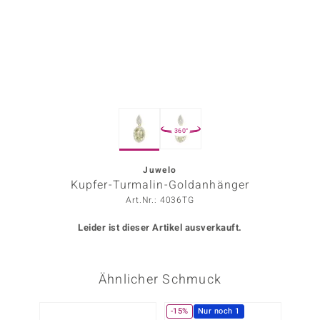
ors Edition
ana
Prince Designs
360°
o
Chic
Juwelo
Kupfer-Turmalin-Goldanhänger
insell
Art.Nr.: 4036TG
n Vogue
Leider ist dieser Artikel ausverkauft.
 Show
Ähnlicher Schmuck
o Paraíso
Classics
-15%
Nur noch 1
-1%