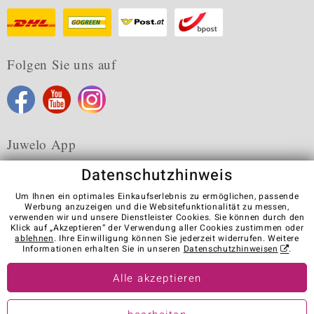
Folgen Sie uns auf
Juwelo App
Datenschutzhinweis
Um Ihnen ein optimales Einkaufserlebnis zu ermöglichen, passende
Werbung anzuzeigen und die Websitefunktionalität zu messen,
verwenden wir und unsere Dienstleister Cookies. Sie können durch den
Karriere
AGB
Datenschutz
Cookies
Impressum
Klick auf „Akzeptieren“ der Verwendung aller Cookies zustimmen oder
Kontakt
Vertrag widerrufen
ablehnen
. Ihre Einwilligung können Sie jederzeit widerrufen. Weitere
Informationen erhalten Sie in unseren
Datenschutzhinweisen
.
Visit our stores in other countries:
Alle akzeptieren
© Juwelo Deutschland GmbH (ein Tochterunternehmen der elumeo