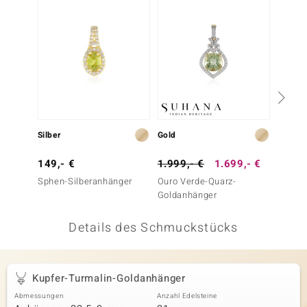
 JUWELO
remonti
uca
no Collection
ENTS BY DE MELO
Silber
Gold
Silber
va
149,- €
1.999,- €
1.699,- €
80,- 
Sphen-Silberanhänger
Ouro Verde-Quarz-
Kupfer
otenier
Goldanhänger
Silber
 1894 Collection
Details des Schmuckstücks
ana
Kupfer-Turmalin-Goldanhänger
Abmessungen
Anzahl Edelsteine