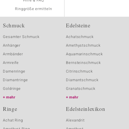
Hilfe & FAQ
Ringgröße ermitteln
Schmuck
Edelsteine
Gesamter Schmuck
Achatschmuck
Anhänger
Amethystschmuck
Armbänder
Aquamarinschmuck
Armreife
Bernsteinschmuck
Damenringe
Citrinschmuck
Diamantringe
Diamantschmuck
Goldringe
Granatschmuck
mehr
mehr
Ringe
Edelsteinlexikon
Achat Ring
Alexandrit
Amethyst Ring
Amethyst