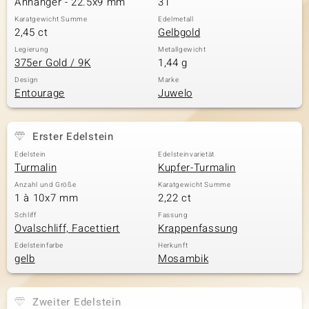
Anhänger - 22.5x9 mm
31
Karatgewicht Summe
Edelmetall
2,45 ct
Gelbgold
& Classics
Legierung
Metallgewicht
375er Gold / 9K
1,44 g
Minerale
Design
Marke
Entourage
Juwelo
Erster Edelstein
Edelstein
Edelsteinvarietät
Turmalin
Kupfer-Turmalin
Anzahl und Größe
Karatgewicht Summe
1 à 10x7 mm
2,22 ct
Schliff
Fassung
Ovalschliff, Facettiert
Krappenfassung
Edelsteinfarbe
Herkunft
gelb
Mosambik
Zweiter Edelstein