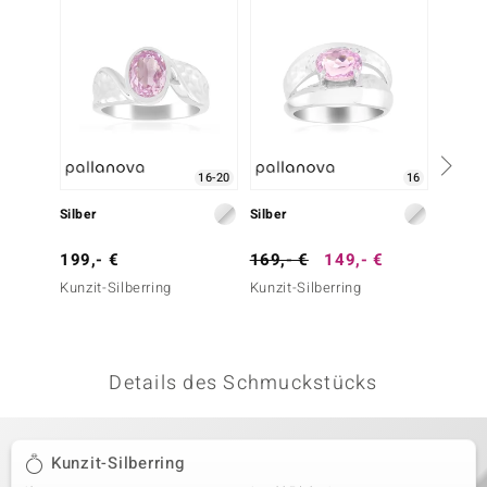
 JUWELO
remonti
uca
no Collection
16-20
16
ENTS BY DE MELO
Silber
Silber
Silber
va
199,- €
169,- €
149,- €
179,-
Kunzit-Silberring
Kunzit-Silberring
Weißer
otenier
 1894 Collection
Details des Schmuckstücks
ana
Kunzit-Silberring