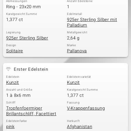
Abmessungen
Anzahl Edelsteine
Ring - 23x20 mm
1
Karatgewicht Summe
Edelmetall
1,377 ct
925er Sterling Silber mit
& Classics
Palladium
Minerale
Legierung
Metallgewicht
925er Sterling Silber
2,64 g
Design
Marke
Solitaire
Pallanova
Erster Edelstein
Edelstein
Edelsteinvarietät
Kunzit
Kunzit
Anzahl und Größe
Karatgewicht Summe
1 à 8x6 mm
1,377 ct
Schliff
Fassung
Tropfenfoermiger
V-Krappenfassung
Brillantschliff, Facettiert
Edelsteinfarbe
Herkunft
pink
Afghanistan