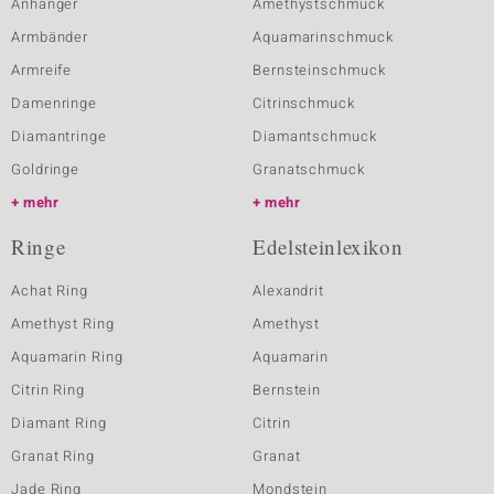
Anhänger
Amethystschmuck
Armbänder
Aquamarinschmuck
Armreife
Bernsteinschmuck
Damenringe
Citrinschmuck
Diamantringe
Diamantschmuck
Goldringe
Granatschmuck
mehr
mehr
Ringe
Edelsteinlexikon
Achat Ring
Alexandrit
Amethyst Ring
Amethyst
Aquamarin Ring
Aquamarin
Citrin Ring
Bernstein
Diamant Ring
Citrin
Granat Ring
Granat
Jade Ring
Mondstein