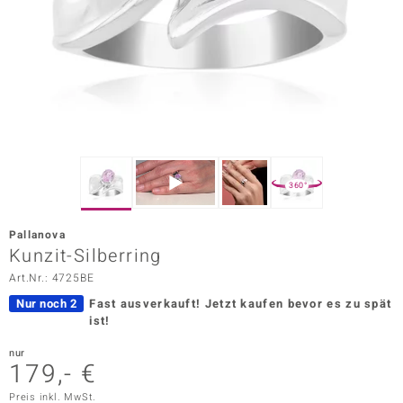
ors Edition
ana
Prince Designs
o
360°
Chic
Pallanova
insell
Kunzit-Silberring
Art.Nr.: 4725BE
n Vogue
Nur noch 2
Fast ausverkauft!
Jetzt kaufen bevor es zu spät
 Show
ist!
o Paraíso
nur
179,- €
Classics
Preis inkl. MwSt.