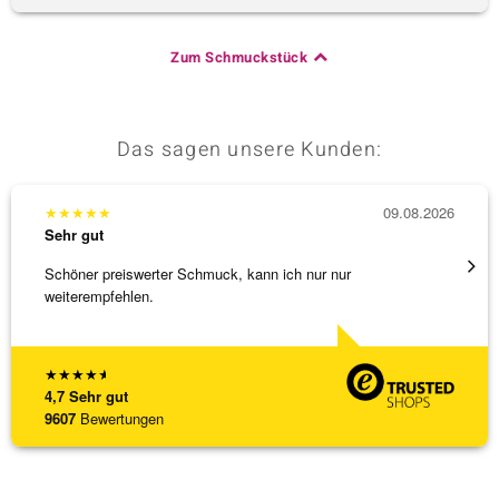
Zum Schmuckstück
Das sagen unsere Kunden:
★
★
★
★
★
09.08.2026
★
★
★
Sehr gut
Sehr g
Schöner preiswerter Schmuck, kann ich nur nur
Anhäng
weiterempfehlen.
Omega
[ weite
★
★
★
★
★
4,7
Sehr gut
9607
Bewertungen