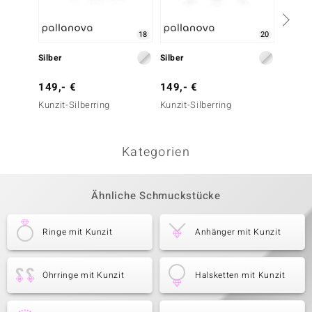
18
20
Silber
Silber
Silber
149,- €
149,- €
249,-
Kunzit-Silberring
Kunzit-Silberring
Kunzit-
Kategorien
Ähnliche Schmuckstücke
Ringe mit Kunzit
Anhänger mit Kunzit
Ohrringe mit Kunzit
Halsketten mit Kunzit