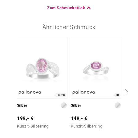
Zum Schmuckstück
Ähnlicher Schmuck
16-20
18
Silber
Silber
Silber
199,- €
149,- €
149,-
Kunzit-Silberring
Kunzit-Silberring
Kunzit-