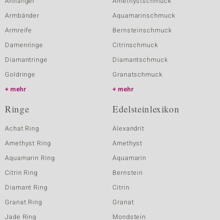
Anhänger
Amethystschmuck
Armbänder
Aquamarinschmuck
Armreife
Bernsteinschmuck
Damenringe
Citrinschmuck
Diamantringe
Diamantschmuck
Goldringe
Granatschmuck
mehr
mehr
Ringe
Edelsteinlexikon
Achat Ring
Alexandrit
Amethyst Ring
Amethyst
Aquamarin Ring
Aquamarin
Citrin Ring
Bernstein
Diamant Ring
Citrin
Granat Ring
Granat
Jade Ring
Mondstein