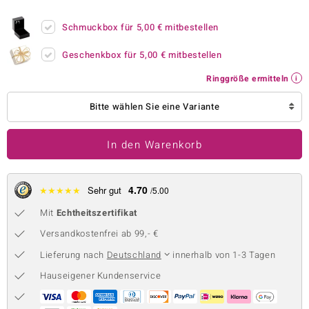
 JUWELO
Schmuckbox für
5,00 €
mitbestellen
remonti
Geschenkbox für
5,00 €
mitbestellen
uca
Ringgröße ermitteln
no Collection
Bitte wählen Sie eine Variante
ENTS BY DE MELO
In den Warenkorb
va
otenier
4.70
★
★
★
★
★
Sehr gut
/5.00
Mit
Echtheitszertifikat
 1894 Collection
Versandkostenfrei ab 99,- €
Lieferung nach
Deutschland
innerhalb von 1-3 Tagen
ana
Hauseigener Kundenservice