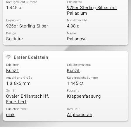
Karatgewicht Summe
Edelmetall
1,445 ct
925er Sterling Silber mit
Palladium
Legierung
Metallgewicht
925er Sterling Silber
4,38 g
Design
Marke
Solitaire
Pallanova
Erster Edelstein
Edelstein
Edelsteinvarietät
Kunzit
Kunzit
Anzahl und Größe
Karatgewicht Summe
1 à 8x6 mm
1,445 ct
Schliff
Fassung
Ovaler Brillantschliff,
Krappenfassung
Facettiert
Edelsteinfarbe
Herkunft
pink
Afghanistan