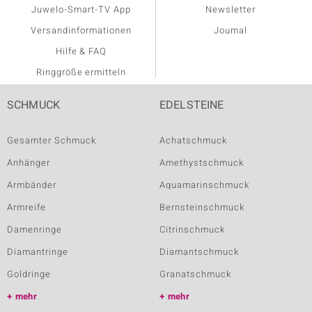
Juwelo-Smart-TV App
Newsletter
Versandinformationen
Journal
Hilfe & FAQ
Ringgröße ermitteln
SCHMUCK
EDELSTEINE
Gesamter Schmuck
Achatschmuck
Anhänger
Amethystschmuck
Armbänder
Aquamarinschmuck
Armreife
Bernsteinschmuck
Damenringe
Citrinschmuck
Diamantringe
Diamantschmuck
Goldringe
Granatschmuck
mehr
mehr