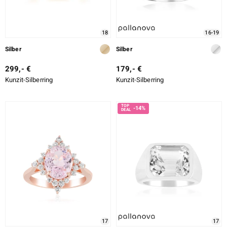
18
16-19
ssics
Silber
Silber
le
299,- €
179,- €
Kunzit-Silberring
Kunzit-Silberring
-14%
17
17