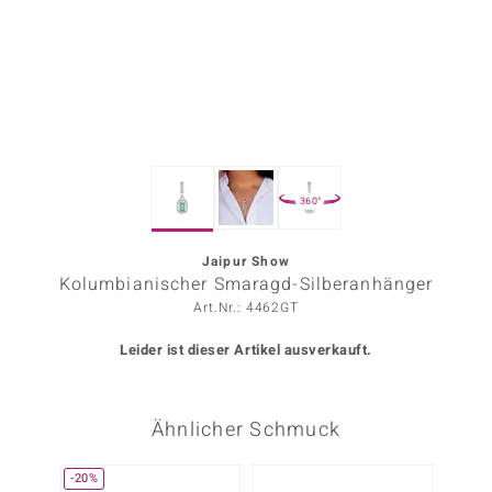
ors Edition
ana
Prince Designs
360°
o
Chic
Jaipur Show
Kolumbianischer Smaragd-Silberanhänger
insell
Art.Nr.: 4462GT
n Vogue
Leider ist dieser Artikel ausverkauft.
 Show
Ähnlicher Schmuck
o Paraíso
Classics
-20%