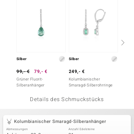
 JUWELO
remonti
uca
no Collection
ENTS BY DE MELO
Silber
Silber
Silber
va
99,- €
79,- €
249,- €
79,- 
Grüner Fluorit-
Kolumbianischer
Grüner 
otenier
Silberanhänger
Smaragd-Silberohrringe
Silber
 1894 Collection
Details des Schmuckstücks
ana
Kolumbianischer Smaragd-Silberanhänger
Abmessungen
Anzahl Edelsteine