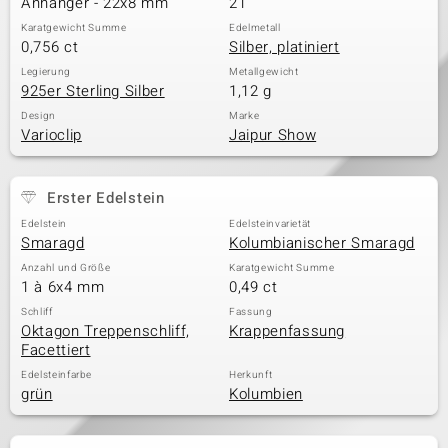
Anhänger - 22x8 mm
21
Karatgewicht Summe
Edelmetall
0,756 ct
Silber, platiniert
& Classics
Legierung
Metallgewicht
925er Sterling Silber
1,12 g
Minerale
Design
Marke
Varioclip
Jaipur Show
Erster Edelstein
Edelstein
Edelsteinvarietät
Smaragd
Kolumbianischer Smaragd
Anzahl und Größe
Karatgewicht Summe
1 à 6x4 mm
0,49 ct
Schliff
Fassung
Oktagon Treppenschliff,
Krappenfassung
Facettiert
Edelsteinfarbe
Herkunft
grün
Kolumbien