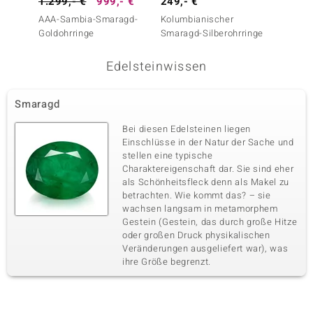
1.299,- €
999,- €
249,- €
2.999
AAA-Sambia-Smaragd-
Kolumbianischer
AAA-S
Goldohrringe
Smaragd-Silberohrringe
Goldoh
Edelsteinwissen
Smaragd
Bei diesen Edelsteinen liegen
Einschlüsse in der Natur der Sache und
stellen eine typische
Charaktereigenschaft dar. Sie sind eher
als Schönheitsfleck denn als Makel zu
betrachten. Wie kommt das? – sie
wachsen langsam in metamorphem
Gestein (Gestein, das durch große Hitze
oder großen Druck physikalischen
Veränderungen ausgeliefert war), was
ihre Größe begrenzt.