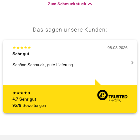
Zum Schmuckstück
Das sagen unsere Kunden:
★
★
★
★
★
08.08.2026
★
★
★
Sehr gut
Sehr g
Schöne Schmuck, gute Lieferung
Schnel
★
★
★
★
★
4,7
Sehr gut
9579
Bewertungen