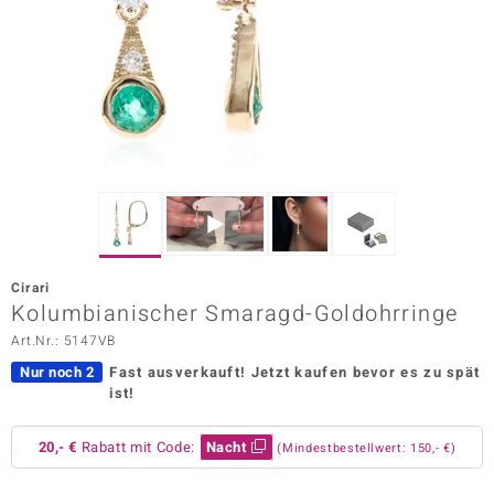
ors Edition
ana
Prince Designs
o
Chic
Cirari
insell
Kolumbianischer Smaragd-Goldohrringe
Art.Nr.: 5147VB
n Vogue
Nur noch 2
Fast ausverkauft!
Jetzt kaufen bevor es zu spät
 Show
ist!
o Paraíso
20,- €
Rabatt mit Code:
Nacht
(Mindestbestellwert: 150,- €)
Classics