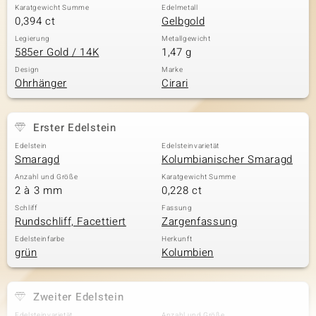
Karatgewicht Summe
Edelmetall
0,394 ct
Gelbgold
Legierung
Metallgewicht
585er Gold / 14K
1,47 g
Design
Marke
Ohrhänger
Cirari
Erster Edelstein
Edelstein
Edelsteinvarietät
Smaragd
Kolumbianischer Smaragd
Anzahl und Größe
Karatgewicht Summe
2 à 3 mm
0,228 ct
Schliff
Fassung
Rundschliff, Facettiert
Zargenfassung
Edelsteinfarbe
Herkunft
grün
Kolumbien
Zweiter Edelstein
Edelsteinvarietät
Anzahl und Größe