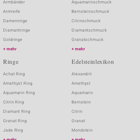
Armbänder
Aquamarinschmuck
Armreife
Bernsteinschmuck
Damenringe
Citrinschmuck
Diamantringe
Diamantschmuck
Goldringe
Granatschmuck
mehr
mehr
Ringe
Edelsteinlexikon
Achat Ring
Alexandrit
Amethyst Ring
Amethyst
Aquamarin Ring
Aquamarin
Citrin Ring
Bernstein
Diamant Ring
Citrin
Granat Ring
Granat
Jade Ring
Mondstein
mehr
mehr