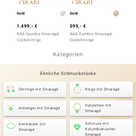
Gold
Gold
Gold
1.499,- €
599,- €
1.299
AAA-Sambia-Smaragd-
AAA-Sambia-Smaragd-
AAA-S
Goldohrringe
Goldohrringe
Goldoh
Kategorien
Ähnliche Schmuckstücke
Ohrringe mit Smaragd
Ringe mit Smaragd
Halsketten mit
Anhänger mit Smaragd
Smaragd
Schmuck mit
Armbänder mit
Kolumbianischer
Smaragd
Smaragd