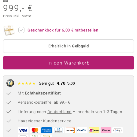
nur
999,- €
 JUWELO
Preis inkl. MwSt.
remonti
Geschenkbox für
6,00 €
mitbestellen
uca
no Collection
Erhältlich in
Gelbgold
ENTS BY DE MELO
In den Warenkorb
va
4.70
★
★
★
★
★
Sehr gut
otenier
/5.00
Mit
Echtheitszertifikat
 1894 Collection
Versandkostenfrei ab 99,- €
Lieferung nach
Deutschland
innerhalb von 1-3 Tagen
ana
Hauseigener Kundenservice