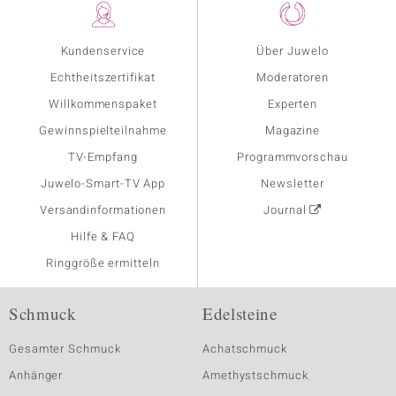
Kundenservice
Über Juwelo
Echtheitszertifikat
Moderatoren
Willkommenspaket
Experten
Gewinnspielteilnahme
Magazine
TV-Empfang
Programmvorschau
Juwelo-Smart-TV App
Newsletter
Versandinformationen
Journal
Hilfe & FAQ
Ringgröße ermitteln
Schmuck
Edelsteine
Gesamter Schmuck
Achatschmuck
Anhänger
Amethystschmuck