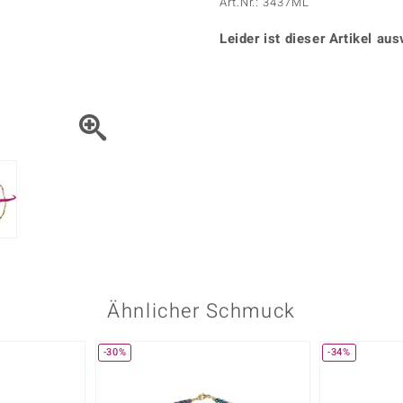
Onyx
Peridot
Art.Nr.: 3437ML
ns
♦ Silberhalsketten
TPC
Rhodolith
Spektro
k
♦ Silberohrringe
Leider ist dieser Artikel aus
Trends & Classics
Türkis
Turmal
♦ Silberanhänger
Vitale Minerale
n
Platinschmuck
Blau
Grün
Ähnlicher Schmuck
-30%
-34%