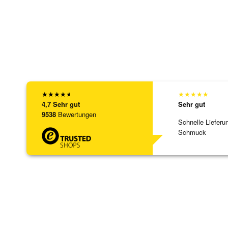
★
★
★
★
★
★
★
★
★
★
4,7
Sehr gut
Sehr gut
9538
Bewertungen
Schnelle Lieferu
Schmuck