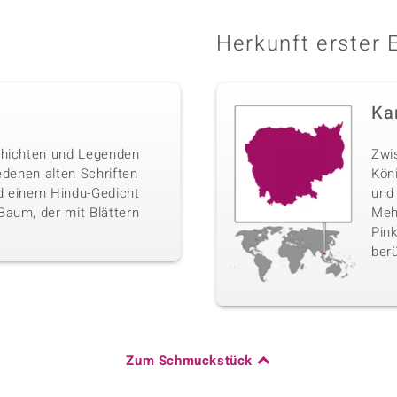
Herkunft erster 
Ka
chichten und Legenden
Zwi
edenen alten Schriften
Kön
nd einem Hindu-Gedicht
und
Baum, der mit Blättern
Mehr
Pink
berü
Zum Schmuckstück