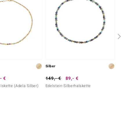
Silber
Silber
- €
149,- €
89,- €
69,- 
lskette (Adela Silber)
Edelstein-Silberhalskette
Mondst