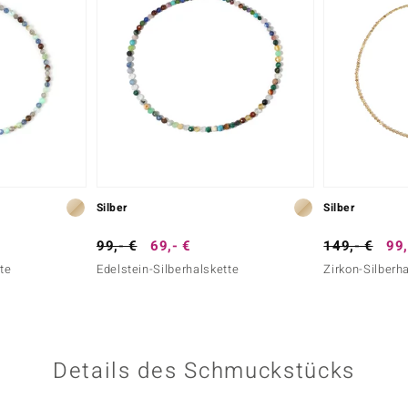
Silber
Silber
99,- €
69,- €
149,- €
99,
tte
Edelstein-Silberhalskette
Zirkon-Silberha
Details des Schmuckstücks