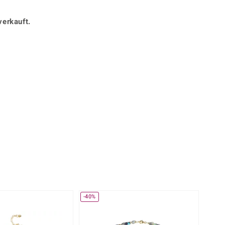
Perle
Ringgröße ermitteln
lith
Spinell
verkauft.
in
Zirkon
Gelb
-40%