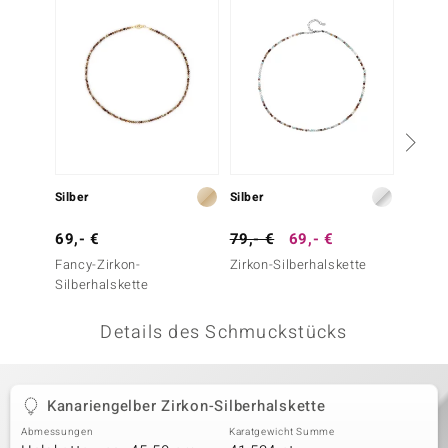
 JUWELO
remonti
uca
no Collection
ENTS BY DE MELO
Silber
Silber
Silber
va
69,- €
79,- €
69,- €
69,- 
Fancy-Zirkon-
Zirkon-Silberhalskette
Fancy-
otenier
Silberhalskette
Silber
 1894 Collection
Details des Schmuckstücks
ana
Kanariengelber Zirkon-Silberhalskette
Abmessungen
Karatgewicht Summe