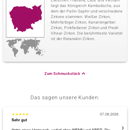
Zwischen Thailand, Laos und Vietnam
liegt das Königreich Kambodscha, aus
dem der Pailin-Saphir und verschiedene
Zirkone stammen: Weißer Zirkon,
Mehrfarbiger Zirkon, Kanariengelber
Zirkon, Pinkfarbener Zirkon und Preah
Vihear-Zirkon. Die berühmteste Varietät
ist der Ratanakiri-Zirkon.
Zum Schmuckstück
Das sagen unsere Kunden:
★
★
★
★
★
07.08.2026
★
★
★
Sehr gut
Sehr g
Hatte einen Umtausch, verlief ohne WENN und ABER. Die
Alles 