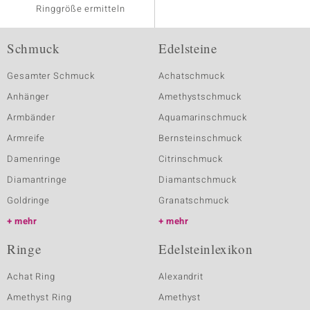
Ringgröße ermitteln
Schmuck
Edelsteine
Gesamter Schmuck
Achatschmuck
Anhänger
Amethystschmuck
Armbänder
Aquamarinschmuck
Armreife
Bernsteinschmuck
Damenringe
Citrinschmuck
Diamantringe
Diamantschmuck
Goldringe
Granatschmuck
mehr
mehr
Ringe
Edelsteinlexikon
Achat Ring
Alexandrit
Amethyst Ring
Amethyst