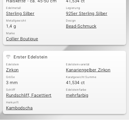
Halskette - ca. 45-50 cm
41,534 ct
Edelmetall
Legierung
Sterling Silber
925er Sterling Silber
& Classics
Metallgewicht
Design
1,4 g
Bead-Schmuck
Minerale
Marke
Collier Boutique
Erster Edelstein
Edelstein
Edelsteinvarietät
Zirkon
Kanariengelber Zirkon
Größe
Karatgewicht Summe
3 mm
41,534 ct
Schliff
Edelsteinfarbe
Rundschliff, Facettiert
mehrfarbig
Herkunft
Kambodscha