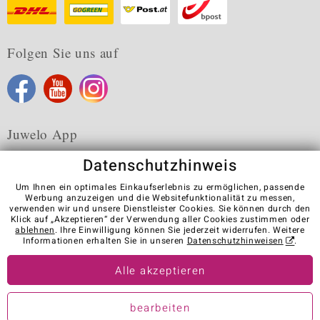
Folgen Sie uns auf
Juwelo App
Datenschutzhinweis
Um Ihnen ein optimales Einkaufserlebnis zu ermöglichen, passende
Werbung anzuzeigen und die Websitefunktionalität zu messen,
verwenden wir und unsere Dienstleister Cookies. Sie können durch den
Karriere
AGB
Datenschutz
Cookies
Impressum
Klick auf „Akzeptieren“ der Verwendung aller Cookies zustimmen oder
Kontakt
Vertrag widerrufen
ablehnen
. Ihre Einwilligung können Sie jederzeit widerrufen. Weitere
Informationen erhalten Sie in unseren
Datenschutzhinweisen
.
Visit our stores in other countries:
Alle akzeptieren
© Juwelo Deutschland GmbH (ein Tochterunternehmen der elumeo
bearbeiten
SE)