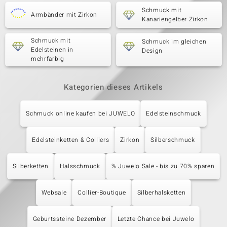
Schmuck mit
Armbänder mit Zirkon
Kanariengelber Zirkon
Schmuck mit
Schmuck im gleichen
Edelsteinen in
Design
mehrfarbig
Kategorien dieses Artikels
Schmuck online kaufen bei JUWELO
Edelsteinschmuck
Edelsteinketten & Colliers
Zirkon
Silberschmuck
Silberketten
Halsschmuck
% Juwelo Sale - bis zu 70% sparen
Websale
Collier-Boutique
Silberhalsketten
Geburtssteine Dezember
Letzte Chance bei Juwelo