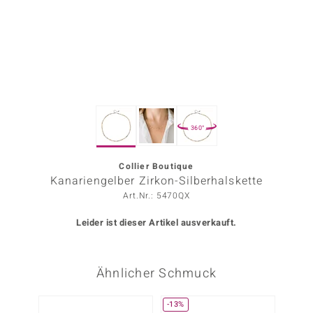
ors Edition
ana
Prince Designs
360°
o
Chic
Collier Boutique
Kanariengelber Zirkon-Silberhalskette
insell
Art.Nr.: 5470QX
n Vogue
Leider ist dieser Artikel ausverkauft.
 Show
Ähnlicher Schmuck
o Paraíso
Classics
-13%