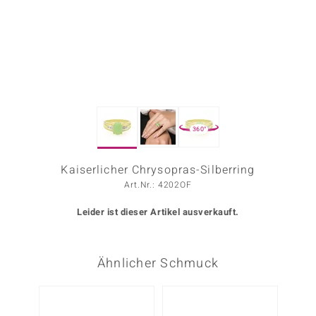
ors Edition
ana
Prince Designs
360°
o
Chic
Kaiserlicher Chrysopras-Silberring
Art.Nr.: 4202OF
insell
Leider ist dieser Artikel ausverkauft.
n Vogue
 Show
Ähnlicher Schmuck
o Paraíso
Classics