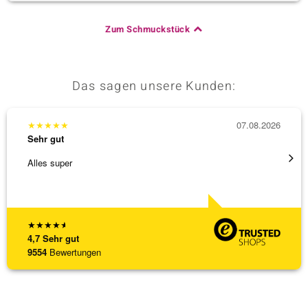
Zum Schmuckstück
Das sagen unsere Kunden:
★
★
★
★
★
07.08.2026
★
★
★
Sehr gut
Sehr g
Alles super
Wunder
Steg is
[ weite
★
★
★
★
★
4,7
Sehr gut
9554
Bewertungen