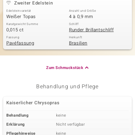
Zweiter Edelstein
Edelsteinvarietät
Anzahl und Größe
Weißer Topas
4 à 0,9 mm
Karatgewicht Summe
Schliff
0,015 ct
Runder Brillantschliff
Fassung
Herkunft
Pavéfassung
Brasilien
Zum Schmuckstück
Behandlung und Pflege
Kaiserlicher Chrysopras
Behandlung
keine
Erklärung
Nicht verfügbar
Pflegehinweise
keine