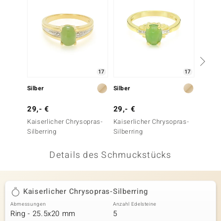
 JUWELO
remonti
uca
17
17
no Collection
Silber
Silber
Silber
ENTS BY DE MELO
29,- €
29,- €
29,- 
va
Kaiserlicher Chrysopras-
Kaiserlicher Chrysopras-
Kaiser
Silberring
Silberring
Silberr
otenier
Details des Schmuckstücks
 1894 Collection
Kaiserlicher Chrysopras-Silberring
ana
Abmessungen
Anzahl Edelsteine
Ring - 25.5x20 mm
5