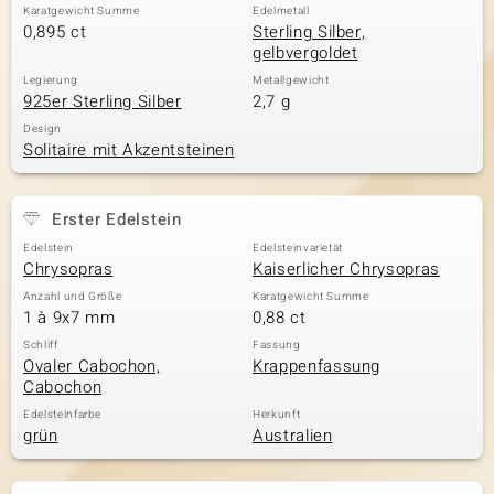
Karatgewicht Summe
Edelmetall
0,895 ct
Sterling Silber,
gelbvergoldet
& Classics
Legierung
Metallgewicht
925er Sterling Silber
2,7 g
Minerale
Design
Solitaire mit Akzentsteinen
Erster Edelstein
Edelstein
Edelsteinvarietät
Chrysopras
Kaiserlicher Chrysopras
Anzahl und Größe
Karatgewicht Summe
1 à 9x7 mm
0,88 ct
Schliff
Fassung
Ovaler Cabochon,
Krappenfassung
Cabochon
Edelsteinfarbe
Herkunft
grün
Australien