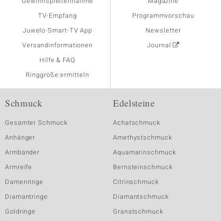
Gewinnspielteilnahme
Magazine
TV-Empfang
Programmvorschau
Juwelo-Smart-TV App
Newsletter
Versandinformationen
Journal
Hilfe & FAQ
Ringgröße ermitteln
Schmuck
Edelsteine
Gesamter Schmuck
Achatschmuck
Anhänger
Amethystschmuck
Armbänder
Aquamarinschmuck
Armreife
Bernsteinschmuck
Damenringe
Citrinschmuck
Diamantringe
Diamantschmuck
Goldringe
Granatschmuck