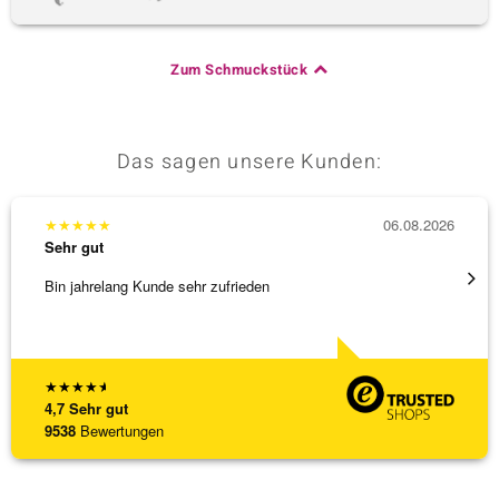
Zum Schmuckstück
Das sagen unsere Kunden:
★
★
★
★
★
06.08.2026
★
★
★
Sehr gut
Sehr g
Bin jahrelang Kunde sehr zufrieden
Besond
Bearbe
[ weite
★
★
★
★
★
4,7
Sehr gut
9538
Bewertungen