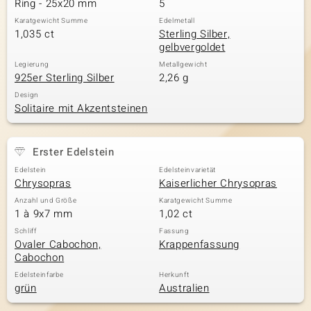
Ring - 25x20 mm
5
Karatgewicht Summe
Edelmetall
1,035 ct
Sterling Silber,
gelbvergoldet
& Classics
Legierung
Metallgewicht
925er Sterling Silber
2,26 g
Minerale
Design
Solitaire mit Akzentsteinen
Erster Edelstein
Edelstein
Edelsteinvarietät
Chrysopras
Kaiserlicher Chrysopras
Anzahl und Größe
Karatgewicht Summe
1 à 9x7 mm
1,02 ct
Schliff
Fassung
Ovaler Cabochon,
Krappenfassung
Cabochon
Edelsteinfarbe
Herkunft
grün
Australien