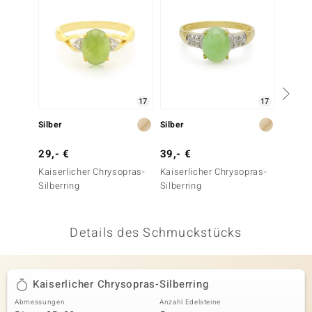
 JUWELO
remonti
uca
17
17
no Collection
Silber
Silber
Silber
ENTS BY DE MELO
29,- €
39,- €
29,- 
va
Kaiserlicher Chrysopras-
Kaiserlicher Chrysopras-
Kaiser
Silberring
Silberring
Silberr
otenier
 1894 Collection
Details des Schmuckstücks
ana
Kaiserlicher Chrysopras-Silberring
Abmessungen
Anzahl Edelsteine