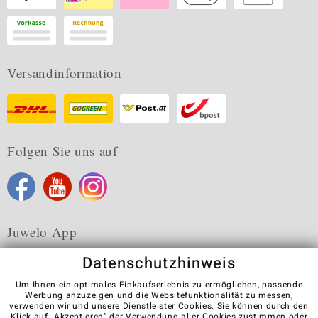
Versandinformation
Folgen Sie uns auf
Juwelo App
Datenschutzhinweis
Um Ihnen ein optimales Einkaufserlebnis zu ermöglichen, passende
Werbung anzuzeigen und die Websitefunktionalität zu messen,
verwenden wir und unsere Dienstleister Cookies. Sie können durch den
Karriere
AGB
Datenschutz
Cookies
Impressum
Klick auf „Akzeptieren“ der Verwendung aller Cookies zustimmen oder