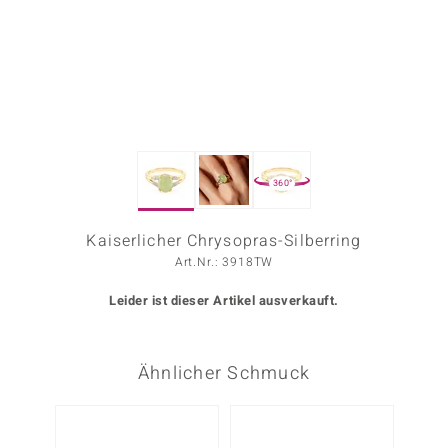
ors Edition
ana
Prince Designs
360°
o
Chic
Kaiserlicher Chrysopras-Silberring
Art.Nr.: 3918TW
insell
Leider ist dieser Artikel ausverkauft.
n Vogue
 Show
Ähnlicher Schmuck
o Paraíso
Classics