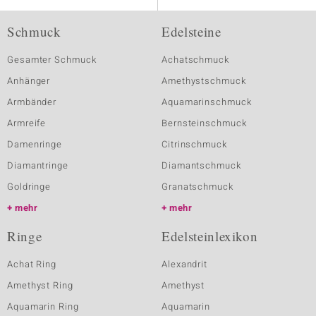
Schmuck
Edelsteine
Gesamter Schmuck
Achatschmuck
Anhänger
Amethystschmuck
Armbänder
Aquamarinschmuck
Armreife
Bernsteinschmuck
Damenringe
Citrinschmuck
Diamantringe
Diamantschmuck
Goldringe
Granatschmuck
mehr
mehr
Ringe
Edelsteinlexikon
Achat Ring
Alexandrit
Amethyst Ring
Amethyst
Aquamarin Ring
Aquamarin