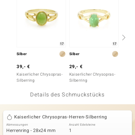
 JUWELO
remonti
uca
17
17
no Collection
Silber
Silber
Silber
ENTS BY DE MELO
39,- €
29,- €
29,- 
va
Kaiserlicher Chrysopras-
Kaiserlicher Chrysopras-
Kaiser
Silberring
Silberring
Silberr
otenier
Details des Schmuckstücks
 1894 Collection
Kaiserlicher Chrysopras-Herren-Silberring
ana
Abmessungen
Anzahl Edelsteine
Herrenring - 28x24 mm
1