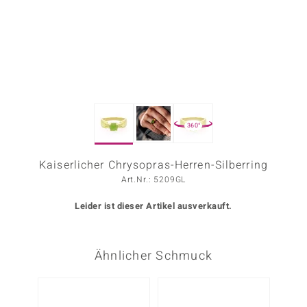
ors Edition
ana
Prince Designs
360°
o
Chic
Kaiserlicher Chrysopras-Herren-Silberring
Art.Nr.: 5209GL
insell
Leider ist dieser Artikel ausverkauft.
n Vogue
 Show
Ähnlicher Schmuck
o Paraíso
Classics