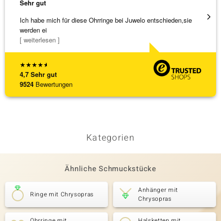
Sehr gut
Sehr g
Ich habe mich für diese Ohrringe bei Juwelo entschieden,sie
Schnel
werden ei
[ weiterlesen ]
★
★
★
★
★
4,7
Sehr gut
9524
Bewertungen
Kategorien
Ähnliche Schmuckstücke
Anhänger mit
Ringe mit Chrysopras
Chrysopras
Ohrringe mit
Halsketten mit