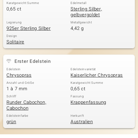
Karatgewicht Summe
Edelmetall
0,65 ct
Sterling Silber,
gelbvergoldet
& Classics
Legierung
Metallgewicht
925er Sterling Silber
4,42 g
Minerale
Design
Solitaire
Erster Edelstein
Edelstein
Edelsteinvarietät
Chrysopras
Kaiserlicher Chrysopras
Anzahl und Größe
Karatgewicht Summe
1 à 7 mm
0,65 ct
Schliff
Fassung
Runder Cabochon,
Krappenfassung
Cabochon
Edelsteinfarbe
Herkunft
grün
Australien