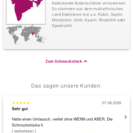
bedeutende Bodenschätze vorzuweisen.
So stammen aus dem multiethnischen
Land Edelsteine wie u.a. Rubin, Saphir,
Mondstein, Iolith, Kyanit, Rhodoltih oder
Spektrolith.
Zum Schmuckstück
Das sagen unsere Kunden:
★
★
★
★
★
07.08.2026
★
★
★
Sehr gut
Sehr g
Hatte einen Umtausch, verlief ohne WENN und ABER. Die
Alles 
Schmuckstücke h
[ weiterlesen ]