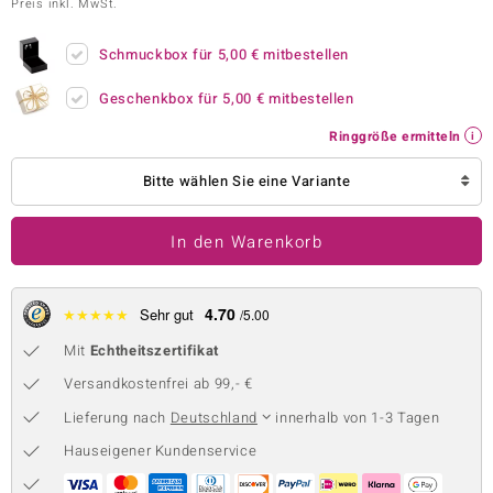
Preis inkl. MwSt.
 JUWELO
Schmuckbox für
5,00 €
mitbestellen
remonti
Geschenkbox für
5,00 €
mitbestellen
uca
Ringgröße ermitteln
no Collection
Bitte wählen Sie eine Variante
ENTS BY DE MELO
In den Warenkorb
va
otenier
4.70
★
★
★
★
★
Sehr gut
/5.00
 1894 Collection
Mit
Echtheitszertifikat
Versandkostenfrei ab 99,- €
Lieferung nach
Deutschland
innerhalb von 1-3 Tagen
ana
Hauseigener Kundenservice