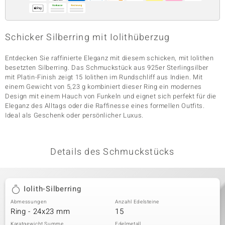
& Classics
Schicker Silberring mit Iolithüberzug
Minerale
Entdecken Sie raffinierte Eleganz mit diesem schicken, mit Iolithen
besetzten Silberring. Das Schmuckstück aus 925er Sterlingsilber
mit Platin-Finish zeigt 15 Iolithen im Rundschliff aus Indien. Mit
einem Gewicht von 5,23 g kombiniert dieser Ring ein modernes
Design mit einem Hauch von Funkeln und eignet sich perfekt für die
Eleganz des Alltags oder die Raffinesse eines formellen Outfits.
Ideal als Geschenk oder persönlicher Luxus.
Details des Schmuckstücks
Iolith-Silberring
Abmessungen
Anzahl Edelsteine
Ring - 24x23 mm
15
Karatgewicht Summe
Edelmetall