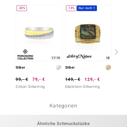
-20%
-13%
Nur noch 1
-11%
17-19
18
Silber
Silber
Silber
99,- €
79,- €
149,- €
129,- €
89,- 
Zirkon-Silberring
Edelstein-Silberring
Weißer
Kategorien
Ähnliche Schmuckstücke