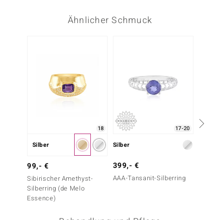
Ähnlicher Schmuck
18
17-20
Silber
Silber
Silber
399,- €
399,-
99,- €
AAA-Tansanit-Silberring
Tansani
Sibirischer Amethyst-
Silberring (de Melo
Essence)