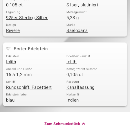
0,105 ct
Silber, platiniert
Legierung
Metallgewicht
925er Sterling Silber
5,23 g
Design
Marke
Rivière
Saelocana
Erster Edelstein
Edelstein
Edelsteinvarietät
Iolith
Iolith
Anzahl und Größe
Karatgewicht Summe
15 à 1,2 mm
0,105 ct
Schliff
Fassung
Rundschliff, Facettiert
Kanalfassung
Edelsteinfarbe
Herkunft
blau
Indien
Zum Schmuckstück