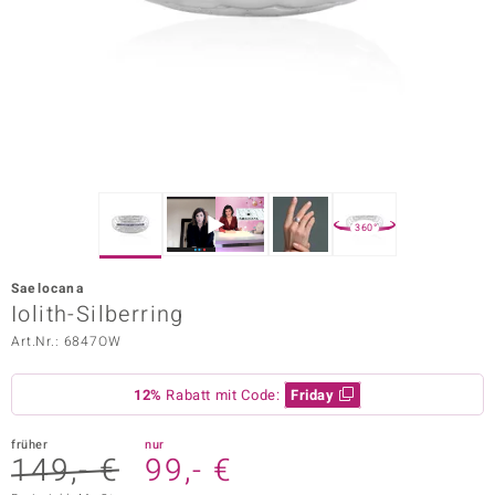
ors Edition
ana
Prince Designs
o
360°
Chic
Saelocana
insell
Iolith-Silberring
Art.Nr.: 6847OW
n Vogue
 Show
12%
Rabatt mit Code:
Friday
o Paraíso
früher
nur
149,- €
99,- €
Classics