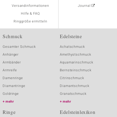
Versandinformationen
Journal
Hilfe & FAQ
Ringgröße ermitteln
Schmuck
Edelsteine
Gesamter Schmuck
Achatschmuck
Anhänger
Amethystschmuck
Armbänder
Aquamarinschmuck
Armreife
Bernsteinschmuck
Damenringe
Citrinschmuck
Diamantringe
Diamantschmuck
Goldringe
Granatschmuck
mehr
mehr
Ringe
Edelsteinlexikon