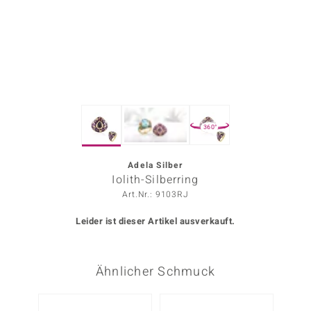
ors Edition
ana
Prince Designs
360°
o
Chic
Adela Silber
Iolith-Silberring
insell
Art.Nr.: 9103RJ
n Vogue
Leider ist dieser Artikel ausverkauft.
 Show
Ähnlicher Schmuck
o Paraíso
Classics