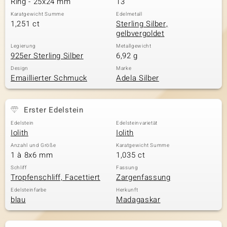
Ring - 25x24 mm
13
Karatgewicht Summe
Edelmetall
1,251 ct
Sterling Silber,
gelbvergoldet
& Classics
Legierung
Metallgewicht
925er Sterling Silber
6,92 g
Minerale
Design
Marke
Emaillierter Schmuck
Adela Silber
Erster Edelstein
Edelstein
Edelsteinvarietät
Iolith
Iolith
Anzahl und Größe
Karatgewicht Summe
1 à 8x6 mm
1,035 ct
Schliff
Fassung
Tropfenschliff, Facettiert
Zargenfassung
Edelsteinfarbe
Herkunft
blau
Madagaskar