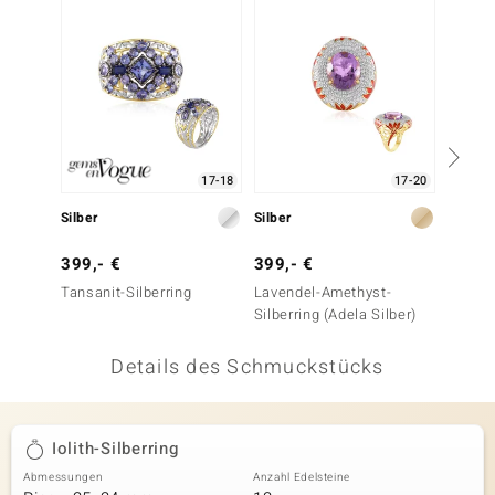
 JUWELO
remonti
uca
no Collection
17-18
17-20
ENTS BY DE MELO
Silber
Silber
Silber
va
399,- €
399,- €
99,- 
Tansanit-Silberring
Lavendel-Amethyst-
Silberr
otenier
Silberring (Adela Silber)
 1894 Collection
Details des Schmuckstücks
ana
Iolith-Silberring
Abmessungen
Anzahl Edelsteine