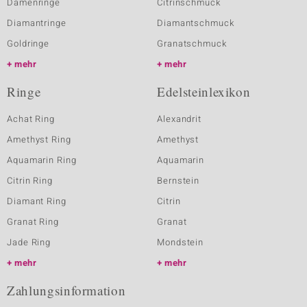
Damenringe
Citrinschmuck
Diamantringe
Diamantschmuck
Goldringe
Granatschmuck
mehr
mehr
Ringe
Edelsteinlexikon
Achat Ring
Alexandrit
Amethyst Ring
Amethyst
Aquamarin Ring
Aquamarin
Citrin Ring
Bernstein
Diamant Ring
Citrin
Granat Ring
Granat
Jade Ring
Mondstein
mehr
mehr
Zahlungsinformation