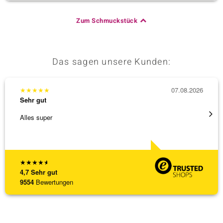
Zum Schmuckstück
Das sagen unsere Kunden:
★
★
★
★
★
07.08.2026
★
★
★
Sehr gut
Sehr g
Alles super
Hatte 
Schmu
[ weite
★
★
★
★
★
4,7
Sehr gut
9554
Bewertungen