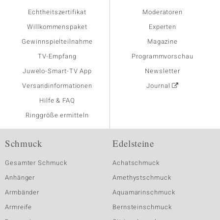
Echtheitszertifikat
Moderatoren
Willkommenspaket
Experten
Gewinnspielteilnahme
Magazine
TV-Empfang
Programmvorschau
Juwelo-Smart-TV App
Newsletter
Versandinformationen
Journal
Hilfe & FAQ
Ringgröße ermitteln
Schmuck
Edelsteine
Gesamter Schmuck
Achatschmuck
Anhänger
Amethystschmuck
Armbänder
Aquamarinschmuck
Armreife
Bernsteinschmuck