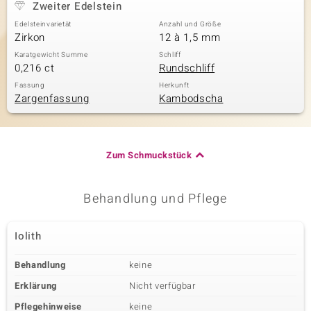
Zweiter Edelstein
Edelsteinvarietät
Anzahl und Größe
Zirkon
12 à 1,5 mm
Karatgewicht Summe
Schliff
0,216 ct
Rundschliff
Fassung
Herkunft
Zargenfassung
Kambodscha
Zum Schmuckstück
Behandlung und Pflege
Iolith
Behandlung
keine
Erklärung
Nicht verfügbar
Pflegehinweise
keine