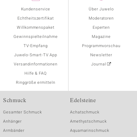
Kundenservice
Über Juwelo
Echtheitszertifikat
Moderatoren
Willkommenspaket
Experten
Gewinnspielteilnahme
Magazine
TV-Empfang
Programmvorschau
Juwelo-Smart-TV App
Newsletter
Versandinformationen
Journal
Hilfe & FAQ
Ringgröße ermitteln
Schmuck
Edelsteine
Gesamter Schmuck
Achatschmuck
Anhänger
Amethystschmuck
Armbänder
Aquamarinschmuck