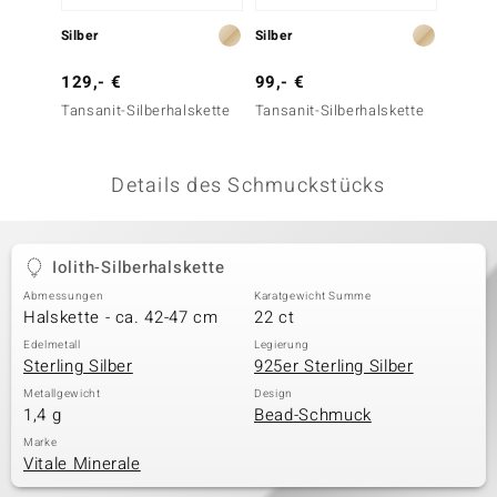
 JUWELO
Silber
Silber
Silber
remonti
129,- €
99,- €
149,-
Tansanit-Silberhalskette
Tansanit-Silberhalskette
Nepale
uca
Silbers
no Collection
Details des Schmuckstücks
ENTS BY DE MELO
va
Iolith-Silberhalskette
Abmessungen
Karatgewicht Summe
otenier
Halskette - ca. 42-47 cm
22 ct
 1894 Collection
Edelmetall
Legierung
Sterling Silber
925er Sterling Silber
Metallgewicht
Design
1,4 g
Bead-Schmuck
ana
Marke
Vitale Minerale