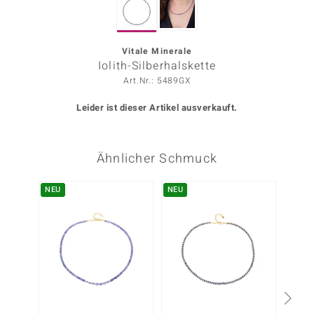
ors Edition
ana
Vitale Minerale
Iolith-Silberhalskette
Art.Nr.: 5489GX
Prince Designs
Leider ist dieser Artikel ausverkauft.
o
Ähnlicher Schmuck
Chic
insell
NEU
NEU
Nur n
n Vogue
 Show
o Paraíso
Classics