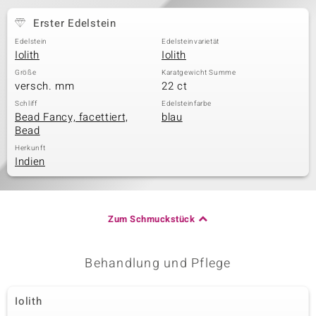
Erster Edelstein
Edelstein
Edelsteinvarietät
& Classics
Iolith
Iolith
Größe
Karatgewicht Summe
Minerale
versch. mm
22 ct
Schliff
Edelsteinfarbe
Bead Fancy, facettiert,
blau
Bead
Herkunft
Indien
Zum Schmuckstück
Behandlung und Pflege
Iolith