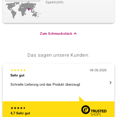
Spektrolith.
Zum Schmuckstück
Das sagen unsere Kunden:
★
★
★
★
★
08.08.2026
★
★
★
Sehr gut
Sehr g
Schnelle Lieferung und das Produkt überzeugt
Immer 
★
★
★
★
★
4,7
Sehr gut