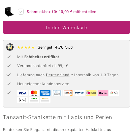
 JUWELO
Schmuckbox für
10,00 €
mitbestellen
remonti
In den Warenkorb
uca
no Collection
4.70
★
★
★
★
★
Sehr gut
/5.00
ENTS BY DE MELO
Mit
Echtheitszertifikat
Versandkostenfrei ab 99,- €
va
Lieferung nach
Deutschland
innerhalb von 1-3 Tagen
otenier
Hauseigener Kundenservice
 1894 Collection
Tansanit-Stahlkette mit Lapis und Perlen
ana
Entdecken Sie Eleganz mit dieser exquisiten Halskette aus