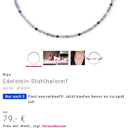
ors Edition
ana
Prince Designs
o
360°
Chic
Riya
insell
Edelstein-Stahlhalsreif
Art.Nr.: 4741EV
n Vogue
Nur noch 3
Fast ausverkauft!
Jetzt kaufen bevor es zu spät
 Show
ist!
o Paraíso
nur
79,- €
Classics
Preis inkl. MwSt., zzgl.
Versandkosten