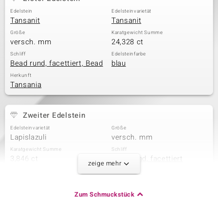
Edelstein
Edelsteinvarietät
Tansanit
Tansanit
Größe
Karatgewicht Summe
versch. mm
24,328 ct
Schliff
Edelsteinfarbe
Bead rund, facettiert, Bead
blau
Herkunft
Tansania
Zweiter Edelstein
Edelsteinvarietät
Größe
Lapislazuli
versch. mm
Karatgewicht Summe
Schliff
3,846 ct
Bead rund, facettiert
zeige mehr
Herkunft
Afghanistan
Zum Schmuckstück
Dritter Edelstein