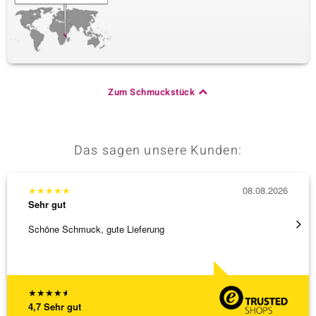
Zum Schmuckstück
Das sagen unsere Kunden:
★
★
★
★
★
08.08.2026
★
★
★
Sehr gut
Sehr g
Schöne Schmuck, gute Lieferung
Schnel
★
★
★
★
★
4,7
Sehr gut