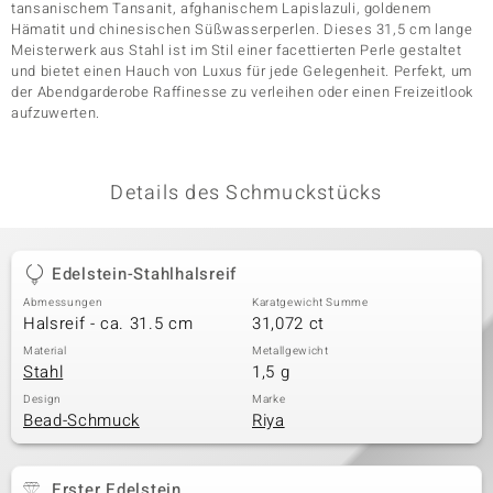
tansanischem Tansanit, afghanischem Lapislazuli, goldenem
Hämatit und chinesischen Süßwasserperlen. Dieses 31,5 cm lange
Meisterwerk aus Stahl ist im Stil einer facettierten Perle gestaltet
und bietet einen Hauch von Luxus für jede Gelegenheit. Perfekt, um
& Classics
der Abendgarderobe Raffinesse zu verleihen oder einen Freizeitlook
aufzuwerten.
Minerale
Details des Schmuckstücks
Edelstein-Stahlhalsreif
Abmessungen
Karatgewicht Summe
Halsreif - ca. 31.5 cm
31,072 ct
Material
Metallgewicht
Stahl
1,5 g
Design
Marke
Bead-Schmuck
Riya
Erster Edelstein