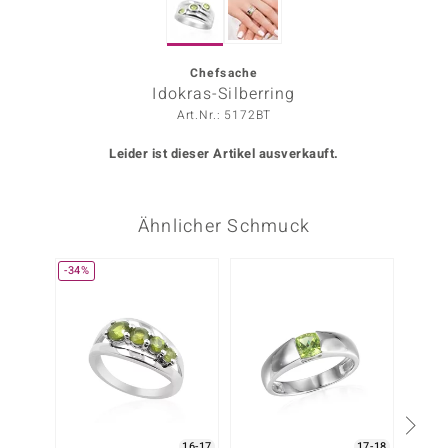
ors Edition
ana
Chefsache
Idokras-Silberring
Art.Nr.: 5172BT
Prince Designs
Leider ist dieser Artikel ausverkauft.
o
Ähnlicher Schmuck
Chic
insell
-34%
n Vogue
 Show
o Paraíso
Classics
16-17
17-18