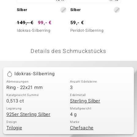
 JUWELO
Silber
Silber
Silber
remonti
149,- €
99,- €
59,- €
99,- 
Idokras-Silberring
Peridot-Silberring
Idokras
uca
no Collection
Details des Schmuckstücks
ENTS BY DE MELO
va
Idokras-Silberring
Abmessungen
Anzahl Edelsteine
otenier
Ring - 22x21 mm
3
 1894 Collection
Karatgewicht Summe
Edelmetall
0,513 ct
Sterling Silber
Legierung
Metallgewicht
925er Sterling Silber
4 g
ana
Design
Marke
Trilogie
Chefsache