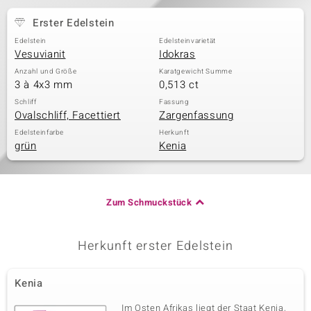
Erster Edelstein
Edelstein
Edelsteinvarietät
& Classics
Vesuvianit
Idokras
Anzahl und Größe
Karatgewicht Summe
Minerale
3 à 4x3 mm
0,513 ct
Schliff
Fassung
Ovalschliff, Facettiert
Zargenfassung
Edelsteinfarbe
Herkunft
grün
Kenia
Zum Schmuckstück
Herkunft erster Edelstein
Kenia
Im Osten Afrikas liegt der Staat Kenia,