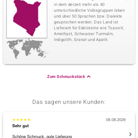
in dem derzeit mehr als 40
unterschiedliche Volksgruppen leben
und über 50 Sprachen bzw. Dialekte
gesprochen werden. Das Land ist
Lieferant für Edelsteine wie Tsavorit,
Amethyst, Schwarzer Turmalin,
Indigolith, Granat und Apatit.
Zum Schmuckstück
Das sagen unsere Kunden:
★
★
★
★
★
08.08.2026
★
★
★
Sehr gut
Sehr g
Schöne Schmuck, gute Lieferung
Immer 