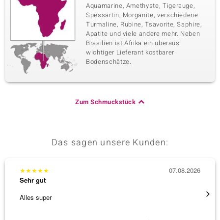
Aquamarine, Amethyste, Tigerauge,
Spessartin, Morganite, verschiedene
Turmaline, Rubine, Tsavorite, Saphire,
Apatite und viele andere mehr. Neben
Brasilien ist Afrika ein überaus
wichtiger Lieferant kostbarer
Bodenschätze.
Zum Schmuckstück
Das sagen unsere Kunden:
★
★
★
★
★
07.08.2026
★
★
★
Sehr gut
Sehr g
Alles super
Eine V
zu noc
[ weite