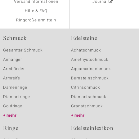
Versandinformationen
Journal
Hilfe & FAQ
Ringgröße ermitteln
Schmuck
Edelsteine
Gesamter Schmuck
Achatschmuck
Anhänger
Amethystschmuck
Armbänder
Aquamarinschmuck
Armreife
Bernsteinschmuck
Damenringe
Citrinschmuck
Diamantringe
Diamantschmuck
Goldringe
Granatschmuck
mehr
mehr
Ringe
Edelsteinlexikon