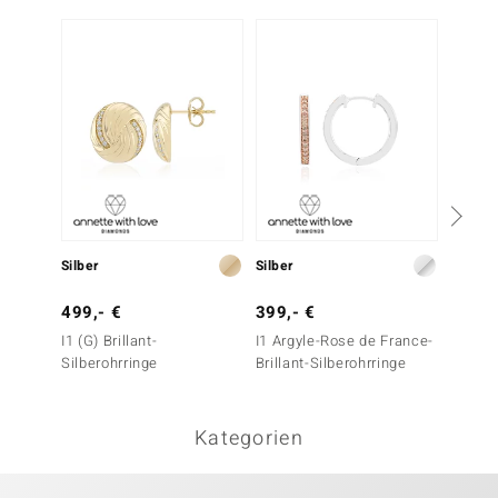
Silber
Silber
Silber
499,- €
399,- €
199,-
I1 (G) Brillant-
I1 Argyle-Rose de France-
I2 Scho
Silberohrringe
Brillant-Silberohrringe
Silbero
Kategorien