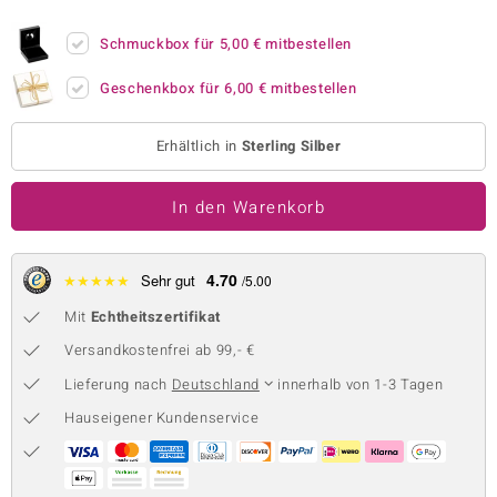
 JUWELO
Schmuckbox für
5,00 €
mitbestellen
remonti
Geschenkbox für
6,00 €
mitbestellen
uca
Erhältlich in
Sterling Silber
no Collection
In den Warenkorb
ENTS BY DE MELO
va
4.70
★
★
★
★
★
Sehr gut
/5.00
otenier
Mit
Echtheitszertifikat
 1894 Collection
Versandkostenfrei ab 99,- €
Lieferung nach
Deutschland
innerhalb von 1-3 Tagen
Hauseigener Kundenservice
ana