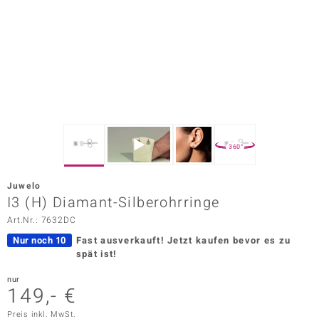
ors Edition
ana
Prince Designs
o
360°
Chic
Juwelo
insell
I3 (H) Diamant-Silberohrringe
Art.Nr.: 7632DC
n Vogue
Nur noch 10
Fast ausverkauft!
Jetzt kaufen bevor es zu
 Show
spät ist!
o Paraíso
nur
149,- €
Classics
Preis inkl. MwSt.