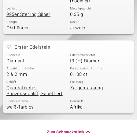
rhodiniert
Legierung
Metallgewicht
925er Sterling Silber
0,65 g
Design
Marke
Ohrhänger
Juwelo
Erster Edelstein
Edelstein
Edelsteinvarietät
Diamant
I3 (H) Diamant
Anzahl und Größe
Karatgewicht Summe
2 à 2 mm
0,108 ct
Schliff
Fassung
Quadratischer
Zargenfassung
Prinzessschliff, Facettiert
Edelsteinfarbe
Herkunft
weiß/farblos
Afrika
Zum Schmuckstück