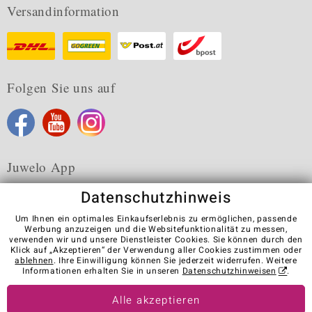
Versandinformation
Folgen Sie uns auf
Juwelo App
Datenschutzhinweis
Um Ihnen ein optimales Einkaufserlebnis zu ermöglichen, passende
Werbung anzuzeigen und die Websitefunktionalität zu messen,
verwenden wir und unsere Dienstleister Cookies. Sie können durch den
Karriere
AGB
Datenschutz
Cookies
Impressum
Klick auf „Akzeptieren“ der Verwendung aller Cookies zustimmen oder
Kontakt
Vertrag widerrufen
ablehnen
. Ihre Einwilligung können Sie jederzeit widerrufen. Weitere
Informationen erhalten Sie in unseren
Datenschutzhinweisen
.
Visit our stores in other countries:
Alle akzeptieren