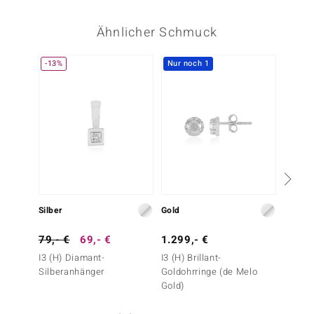
Ähnlicher Schmuck
-13%
Nur noch 1
Silber
Gold
Silber
79,- €
69,- €
1.299,- €
49,- 
I3 (H) Diamant-
I3 (H) Brillant-
Weißer
Silberanhänger
Goldohrringe (de Melo
Silbero
Gold)