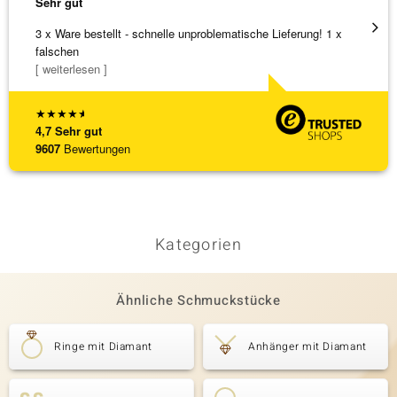
Sehr gut
Sehr g
3 x Ware bestellt - schnelle unproblematische Lieferung! 1 x
Schöne
falschen
weiter
[ weiterlesen ]
★
★
★
★
★
4,7
Sehr gut
9607
Bewertungen
Kategorien
Ähnliche Schmuckstücke
Ringe mit Diamant
Anhänger mit Diamant