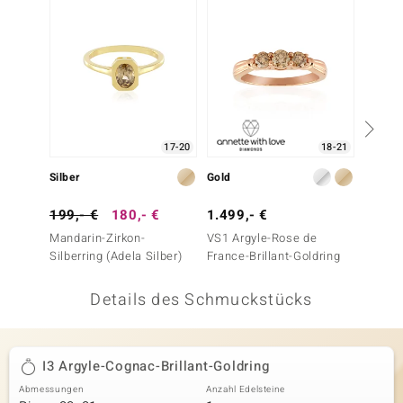
 JUWELO
remonti
uca
no Collection
17-20
18-21
ENTS BY DE MELO
Silber
Gold
Gold
va
199,- €
180,- €
1.499,- €
1.999
Mandarin-Zirkon-
VS1 Argyle-Rose de
I2 Cha
otenier
Silberring (Adela Silber)
France-Brillant-Goldring
Goldri
 1894 Collection
Details des Schmuckstücks
ana
I3 Argyle-Cognac-Brillant-Goldring
Abmessungen
Anzahl Edelsteine