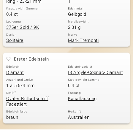
Ring - 23x21 mm
1
Karatgewicht Summe
Edelmetall
0,4 ct
Gelbgold
& Classics
Legierung
Metallgewicht
375er Gold / 9K
2,31 g
Minerale
Design
Marke
Solitaire
Mark Tremonti
Erster Edelstein
Edelstein
Edelsteinvarietät
Diamant
I3 Argyle-Cognac-Diamant
Anzahl und Größe
Karatgewicht Summe
1 à 5,6x4 mm
0,4 ct
Schliff
Fassung
Ovaler Brillantschliff,
Kanalfassung
Facettiert
Edelsteinfarbe
Herkunft
braun
Australien