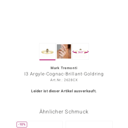
ors Edition
ana
Prince Designs
360°
o
Chic
Mark Tremonti
I3 Argyle-Cognac-Brillant-Goldring
insell
Art.Nr.: 2628CX
n Vogue
Leider ist dieser Artikel ausverkauft.
 Show
Ähnlicher Schmuck
o Paraíso
Classics
-10%
Nur n