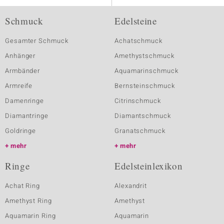
Schmuck
Edelsteine
Gesamter Schmuck
Achatschmuck
Anhänger
Amethystschmuck
Armbänder
Aquamarinschmuck
Armreife
Bernsteinschmuck
Damenringe
Citrinschmuck
Diamantringe
Diamantschmuck
Goldringe
Granatschmuck
mehr
mehr
Ringe
Edelsteinlexikon
Achat Ring
Alexandrit
Amethyst Ring
Amethyst
Aquamarin Ring
Aquamarin