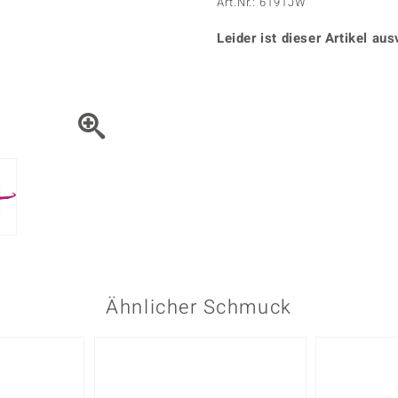
Onyx
Peridot
Art.Nr.: 6191JW
ns
♦ Silberhalsketten
TPC
Rhodolith
Spektro
k
♦ Silberohrringe
Leider ist dieser Artikel aus
Trends & Classics
Türkis
Turmal
♦ Silberanhänger
Vitale Minerale
n
Platinschmuck
Blau
Grün
Ähnlicher Schmuck