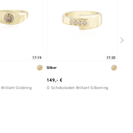
17-19
17-20
Silber
Silber
149,- €
199,-
Brillant-Goldring
I2 Schokoladen-Brillant-Silberring
I2 Sch