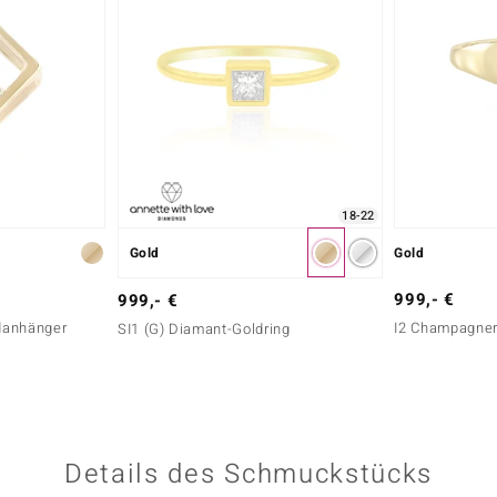
18-22
Gold
Gold
999,- €
999,- €
danhänger
I2 Champagner-
SI1 (G) Diamant-Goldring
Details des Schmuckstücks