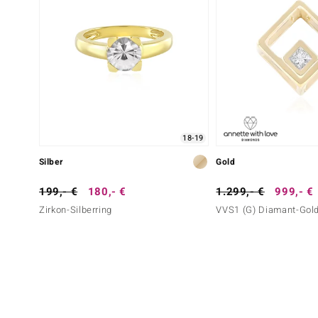
18-19
Silber
Gold
199,- €
180,- €
1.299,- €
999,- €
Zirkon-Silberring
VVS1 (G) Diamant-Gol