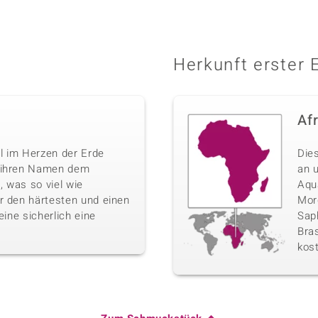
Herkunft erster 
Af
l im Herzen der Erde
Die
n ihren Namen dem
an 
 was so viel wie
Aqu
r den härtesten und einen
Morg
eine sicherlich eine
Sap
Bras
kos