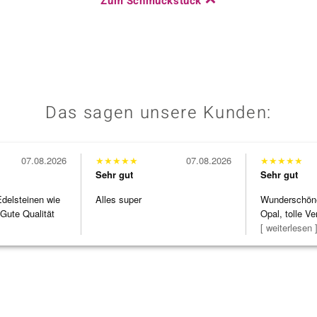
Zum Schmuckstück
Das sagen unsere Kunden:
07.08.2026
★
★
★
★
★
07.08.2026
★
★
★
★
★
Sehr gut
Sehr gut
Edelsteinen wie
Alles super
Wunderschöne 
Gute Qualität
Opal, tolle Ve
Steg ist e
[ weiterlesen 