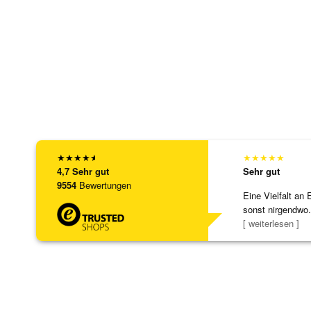
★
★
★
★
★
★
★
★
★
★
4,7
Sehr gut
Sehr gut
9554
Bewertungen
Eine Vielfalt an 
sonst nirgendwo.
zu noc
[ weiterlesen ]