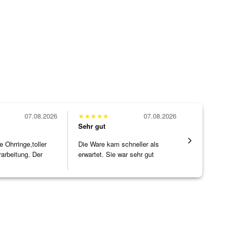
07.08.2026
★
★
★
★
★
07.08.2026
★
★
★
★
★
Sehr gut
Sehr gut
Ohrringe,toller
Die Ware kam schneller als
Hatte eine
rarbeitung. Der
erwartet. Sie war sehr gut
ohne WEN
]
verpackt.
Schmucks
[ weiterles