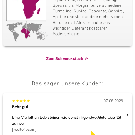
Spessartin, Morganite, verschiedene
Turmaline, Rubine, Tsavorite, Saphire,
Apatite und viele andere mehr. Neben
Brasilien ist Afrika ein überaus
wichtiger Lieferant kostbarer
Bodenschätze.
Zum Schmuckstück
Das sagen unsere Kunden:
★
★
★
★
★
07.08.2026
★
★
★
Sehr gut
Sehr g
Eine Vielfalt an Edelsteinen wie sonst nirgendwo.Gute Qualität
Hatte 
zu noc
Schmu
[ weiterlesen ]
[ weite