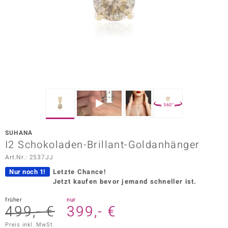
ors Edition
ana
Prince Designs
o
360°
Chic
SUHANA
insell
I2 Schokoladen-Brillant-Goldanhänger
Art.Nr.: 2537JJ
n Vogue
Nur noch 1!
Letzte Chance!
 Show
Jetzt kaufen bevor jemand schneller ist.
o Paraíso
früher
nur
499,- €
399,- €
Classics
Preis inkl. MwSt.