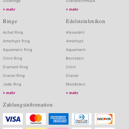
Goldringe
Granatschmuck
mehr
mehr
Ringe
Edelsteinlexikon
Achat Ring
Alexandrit
Amethyst Ring
Amethyst
Aquamarin Ring
Aquamarin
Citrin Ring
Bernstein
Diamant Ring
Citrin
Granat Ring
Granat
Jade Ring
Mondstein
mehr
mehr
Zahlungsinformation