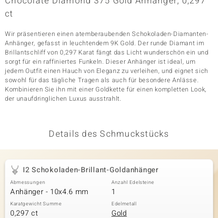
Chocolate Diamond 375 Gold Anhänger, 0,297
ct
Wir präsentieren einen atemberaubenden Schokoladen-Diamanten-
& Classics
Anhänger, gefasst in leuchtendem 9K Gold. Der runde Diamant im
Brillantschliff von 0,297 Karat fängt das Licht wunderschön ein und
Minerale
sorgt für ein raffiniertes Funkeln. Dieser Anhänger ist ideal, um
jedem Outfit einen Hauch von Eleganz zu verleihen, und eignet sich
sowohl für das tägliche Tragen als auch für besondere Anlässe.
Kombinieren Sie ihn mit einer Goldkette für einen kompletten Look,
der unaufdringlichen Luxus ausstrahlt.
Details des Schmuckstücks
I2 Schokoladen-Brillant-Goldanhänger
Abmessungen
Anzahl Edelsteine
Anhänger - 10x4.6 mm
1
Karatgewicht Summe
Edelmetall
0,297 ct
Gold