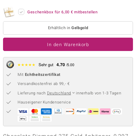
 JUWELO
Geschenkbox für
6,00 €
mitbestellen
remonti
Erhältlich in
Gelbgold
uca
In den Warenkorb
no Collection
ENTS BY DE MELO
4.70
★
★
★
★
★
Sehr gut
/5.00
va
Mit
Echtheitszertifikat
otenier
Versandkostenfrei ab 99,- €
Lieferung nach
Deutschland
innerhalb von 1-3 Tagen
 1894 Collection
Hauseigener Kundenservice
ana