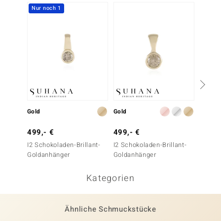
Nur noch 1
Nur n
Gold
Gold
Gold
499,- €
499,- €
199,-
I2 Schokoladen-Brillant-
I2 Schokoladen-Brillant-
I2 Scho
Goldanhänger
Goldanhänger
Goldan
Kategorien
Ähnliche Schmuckstücke