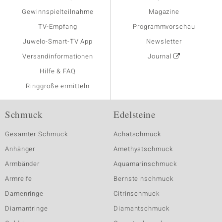
Gewinnspielteilnahme
Magazine
TV-Empfang
Programmvorschau
Juwelo-Smart-TV App
Newsletter
Versandinformationen
Journal
Hilfe & FAQ
Ringgröße ermitteln
Schmuck
Edelsteine
Gesamter Schmuck
Achatschmuck
Anhänger
Amethystschmuck
Armbänder
Aquamarinschmuck
Armreife
Bernsteinschmuck
Damenringe
Citrinschmuck
Diamantringe
Diamantschmuck