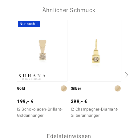
Ähnlicher Schmuck
Nur noch 1
Gold
Silber
Gold
199,- €
299,- €
2.499
I2 Schokoladen-Brillant-
I2 Champagner-Diamant-
VVS1 (G
Goldanhänger
Silberanhänger
Goldan
Edelsteinwissen