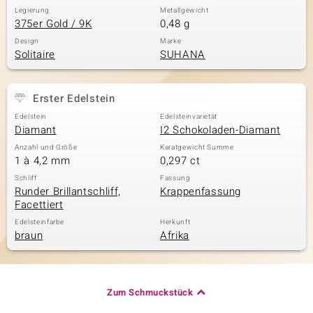
Legierung
Metallgewicht
375er Gold / 9K
0,48 g
Design
Marke
Solitaire
SUHANA
Erster Edelstein
Edelstein
Edelsteinvarietät
Diamant
I2 Schokoladen-Diamant
Anzahl und Größe
Karatgewicht Summe
1 à 4,2 mm
0,297 ct
Schliff
Fassung
Runder Brillantschliff,
Krappenfassung
Facettiert
Edelsteinfarbe
Herkunft
braun
Afrika
Zum Schmuckstück