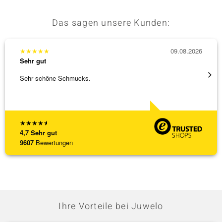
Das sagen unsere Kunden:
★
★
★
★
★
09.08.2026
★
★
★
Sehr gut
Sehr g
Sehr schöne Schmucks.
3 x Wa
falsch
[ weite
★
★
★
★
★
4,7
Sehr gut
9607
Bewertungen
Ihre Vorteile bei Juwelo