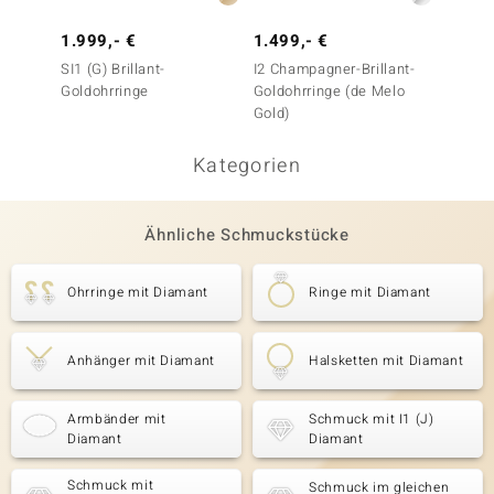
1.999,- €
1.499,- €
1.299
SI1 (G) Brillant-
I2 Champagner-Brillant-
I2 Cha
Goldohrringe
Goldohrringe (de Melo
Goldoh
Gold)
Kategorien
Ähnliche Schmuckstücke
Ohrringe mit Diamant
Ringe mit Diamant
Anhänger mit Diamant
Halsketten mit Diamant
Armbänder mit
Schmuck mit I1 (J)
Diamant
Diamant
Schmuck mit
Schmuck im gleichen