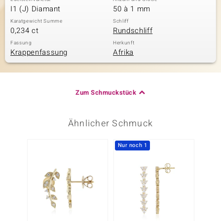
I1 (J) Diamant
50 à 1 mm
Karatgewicht Summe
Schliff
0,234 ct
Rundschliff
Fassung
Herkunft
Krappenfassung
Afrika
Zum Schmuckstück
Ähnlicher Schmuck
Nur noch 1
Nur n