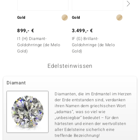
Gold
Gold
Gold
899,- €
3.499,- €
3.999
I1 (H) Diamant-
IF (G) Brillant-
IF (G) B
Goldohrringe (de Melo
Goldohrringe (de Melo
Goldoh
Gold)
Gold)
Gold)
Edelsteinwissen
Diamant
Diamanten, die im Erdmantel im Herzen
der Erde entstanden sind, verdanken
ihren Namen dem griechischen Wort
„adamas“, was so viel wie
„unbesiegbar“ bedeutet – für den
härtesten und einen der wertvollsten
aller Edelsteine sicherlich eine
treffende Bezeichnung!