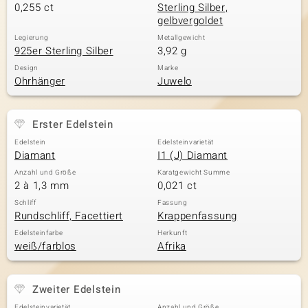
0,255 ct
Sterling Silber,
gelbvergoldet
Legierung
Metallgewicht
925er Sterling Silber
3,92 g
Design
Marke
Ohrhänger
Juwelo
Erster Edelstein
Edelstein
Edelsteinvarietät
Diamant
I1 (J) Diamant
Anzahl und Größe
Karatgewicht Summe
2 à 1,3 mm
0,021 ct
Schliff
Fassung
Rundschliff, Facettiert
Krappenfassung
Edelsteinfarbe
Herkunft
weiß/farblos
Afrika
Zweiter Edelstein
Edelsteinvarietät
Anzahl und Größe