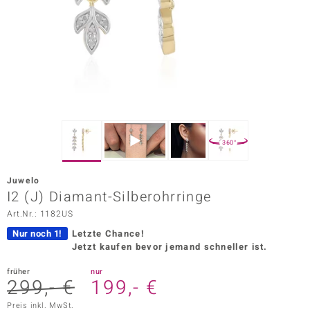
ors Edition
ana
Prince Designs
o
360°
Chic
Juwelo
insell
I2 (J) Diamant-Silberohrringe
Art.Nr.: 1182US
n Vogue
Nur noch 1!
Letzte Chance!
 Show
Jetzt kaufen bevor jemand schneller ist.
o Paraíso
früher
nur
299,- €
199,- €
Classics
Preis inkl. MwSt.