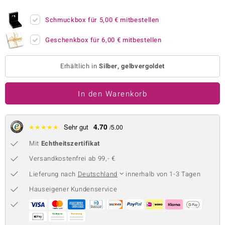
 JUWELO
Schmuckbox für
5,00 €
mitbestellen
remonti
Geschenkbox für
6,00 €
mitbestellen
uca
Erhältlich in
Silber, gelbvergoldet
no Collection
In den Warenkorb
ENTS BY DE MELO
va
4.70
★
★
★
★
★
Sehr gut
/5.00
otenier
Mit
Echtheitszertifikat
 1894 Collection
Versandkostenfrei ab 99,- €
Lieferung nach
Deutschland
innerhalb von 1-3 Tagen
Hauseigener Kundenservice
ana