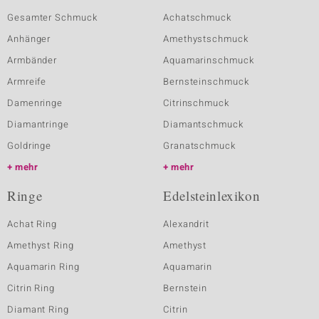
Gesamter Schmuck
Achatschmuck
Anhänger
Amethystschmuck
Armbänder
Aquamarinschmuck
Armreife
Bernsteinschmuck
Damenringe
Citrinschmuck
Diamantringe
Diamantschmuck
Goldringe
Granatschmuck
mehr
mehr
Ringe
Edelsteinlexikon
Achat Ring
Alexandrit
Amethyst Ring
Amethyst
Aquamarin Ring
Aquamarin
Citrin Ring
Bernstein
Diamant Ring
Citrin