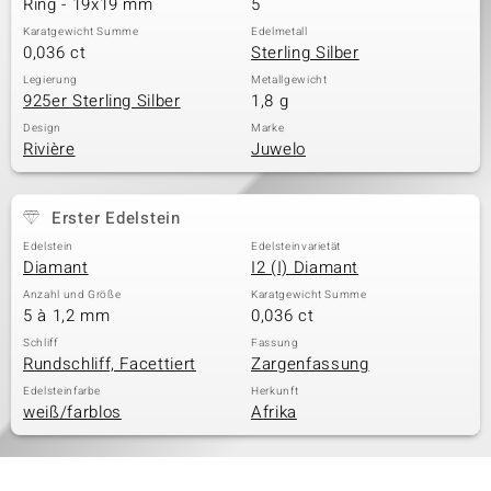
Ring - 19x19 mm
5
Karatgewicht Summe
Edelmetall
0,036 ct
Sterling Silber
& Classics
Legierung
Metallgewicht
925er Sterling Silber
1,8 g
Minerale
Design
Marke
Rivière
Juwelo
Erster Edelstein
Edelstein
Edelsteinvarietät
Diamant
I2 (I) Diamant
Anzahl und Größe
Karatgewicht Summe
5 à 1,2 mm
0,036 ct
Schliff
Fassung
Rundschliff, Facettiert
Zargenfassung
Edelsteinfarbe
Herkunft
weiß/farblos
Afrika