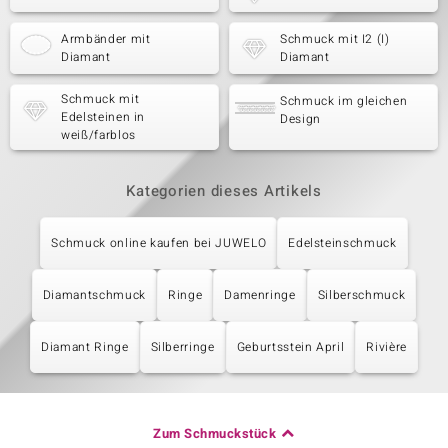
Armbänder mit
Schmuck mit I2 (I)
Diamant
Diamant
Schmuck mit
Schmuck im gleichen
Edelsteinen in
Design
weiß/farblos
Kategorien dieses Artikels
Schmuck online kaufen bei JUWELO
Edelsteinschmuck
Diamantschmuck
Ringe
Damenringe
Silberschmuck
Diamant Ringe
Silberringe
Geburtsstein April
Rivière
Zum Schmuckstück