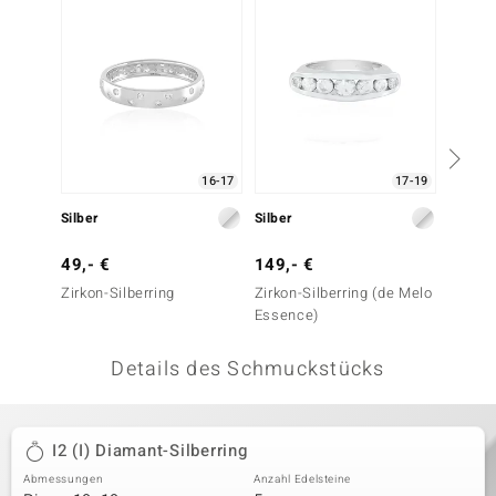
 JUWELO
remonti
uca
no Collection
16-17
17-19
ENTS BY DE MELO
Silber
Silber
Silber
va
49,- €
149,- €
79,- 
Zirkon-Silberring
Zirkon-Silberring (de Melo
Zirkon-
otenier
Essence)
 1894 Collection
Details des Schmuckstücks
ana
I2 (I) Diamant-Silberring
Abmessungen
Anzahl Edelsteine