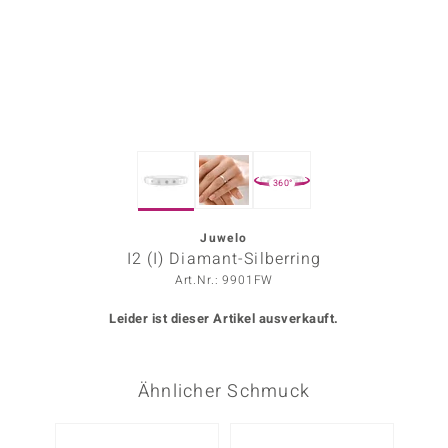
ors Edition
ana
Prince Designs
360°
o
Chic
Juwelo
I2 (I) Diamant-Silberring
insell
Art.Nr.: 9901FW
n Vogue
Leider ist dieser Artikel ausverkauft.
 Show
Ähnlicher Schmuck
o Paraíso
Classics
-38%