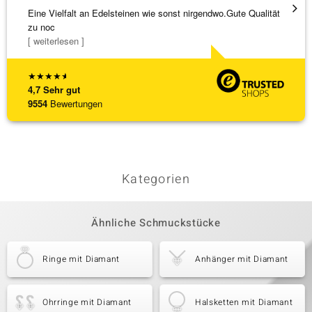
Eine Vielfalt an Edelsteinen wie sonst nirgendwo.Gute Qualität
Die Wa
zu noc
[ weiterlesen ]
★
★
★
★
★
4,7
Sehr gut
9554
Bewertungen
Kategorien
Ähnliche Schmuckstücke
Ringe mit Diamant
Anhänger mit Diamant
Ohrringe mit Diamant
Halsketten mit Diamant