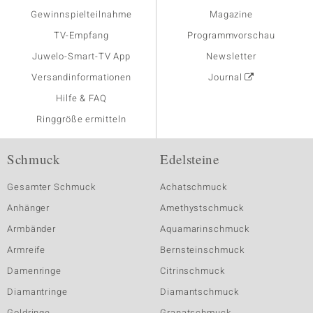
Gewinnspielteilnahme
Magazine
TV-Empfang
Programmvorschau
Juwelo-Smart-TV App
Newsletter
Versandinformationen
Journal
Hilfe & FAQ
Ringgröße ermitteln
Schmuck
Edelsteine
Gesamter Schmuck
Achatschmuck
Anhänger
Amethystschmuck
Armbänder
Aquamarinschmuck
Armreife
Bernsteinschmuck
Damenringe
Citrinschmuck
Diamantringe
Diamantschmuck
Goldringe
Granatschmuck