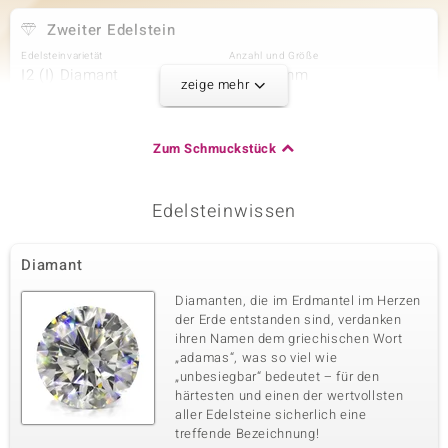
Zweiter Edelstein
Edelsteinvarietät
Anzahl und Größe
I2 (I) Diamant
6 à 1,2 mm
zeige mehr
Karatgewicht Summe
Schliff
0,054 ct
Rundschliff
Fassung
Herkunft
Zum Schmuckstück
Krappenfassung
Afrika
Edelsteinwissen
Dritter Edelstein
Edelsteinvarietät
Anzahl und Größe
Diamant
I2 (I) Diamant
1 à 1,1 mm
Karatgewicht Summe
Schliff
Diamanten, die im Erdmantel im Herzen
0,005 ct
Rundschliff
der Erde entstanden sind, verdanken
ihren Namen dem griechischen Wort
Fassung
Herkunft
Krappenfassung
„adamas“, was so viel wie
Afrika
„unbesiegbar“ bedeutet – für den
härtesten und einen der wertvollsten
aller Edelsteine sicherlich eine
Vierter Edelstein
treffende Bezeichnung!