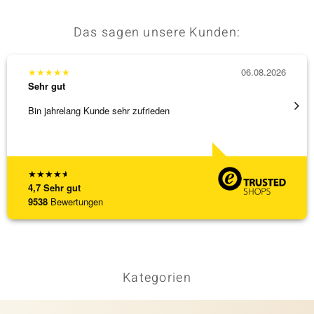
Das sagen unsere Kunden:
★
★
★
★
★
06.08.2026
★
★
★
Sehr gut
Sehr g
Bin jahrelang Kunde sehr zufrieden
Top Qu
★
★
★
★
★
4,7
Sehr gut
9538
Bewertungen
Kategorien