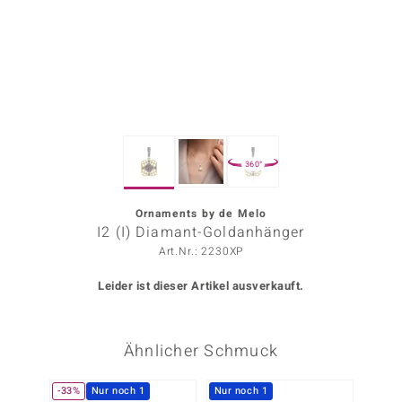
ors Edition
ana
Prince Designs
360°
o
Chic
Ornaments by de Melo
I2 (I) Diamant-Goldanhänger
insell
Art.Nr.: 2230XP
n Vogue
Leider ist dieser Artikel ausverkauft.
 Show
Ähnlicher Schmuck
o Paraíso
Classics
-33%
Nur noch 1
Nur noch 1