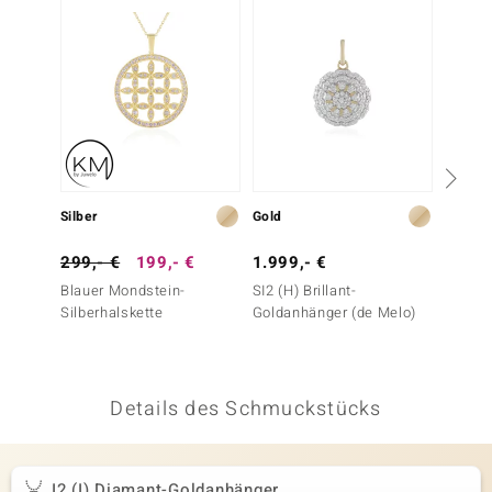
 JUWELO
remonti
uca
no Collection
ENTS BY DE MELO
Silber
Gold
Silber
va
299,- €
199,- €
1.999,- €
49,- 
Blauer Mondstein-
SI2 (H) Brillant-
Zirkon
otenier
Silberhalskette
Goldanhänger (de Melo)
 1894 Collection
Details des Schmuckstücks
ana
I2 (I) Diamant-Goldanhänger