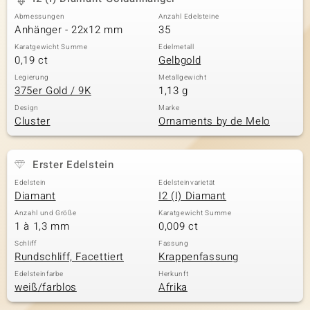
Abmessungen
Anzahl Edelsteine
Anhänger - 22x12 mm
35
& Classics
Karatgewicht Summe
Edelmetall
0,19 ct
Gelbgold
Minerale
Legierung
Metallgewicht
375er Gold / 9K
1,13 g
Design
Marke
Cluster
Ornaments by de Melo
Erster Edelstein
Edelstein
Edelsteinvarietät
Diamant
I2 (I) Diamant
Anzahl und Größe
Karatgewicht Summe
1 à 1,3 mm
0,009 ct
Schliff
Fassung
Rundschliff, Facettiert
Krappenfassung
Edelsteinfarbe
Herkunft
weiß/farblos
Afrika