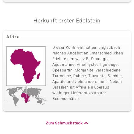
Edelsteinvarietät
Anzahl und Größe
I2 (I) Diamant
27 à 1 mm
Karatgewicht Summe
Schliff
0,122 ct
Rundschliff
Herkunft erster Edelstein
Fassung
Herkunft
Krappenfassung
Afrika
Afrika
Dieser Kontinent hat ein unglaublich
reiches Angebot an unterschiedlichen
Edelsteinen wie z.B. Smaragde,
Aquamarine, Amethyste, Tigerauge,
Spessartin, Morganite, verschiedene
Turmaline, Rubine, Tsavorite, Saphire,
Apatite und viele andere mehr. Neben
Brasilien ist Afrika ein überaus
wichtiger Lieferant kostbarer
Bodenschätze.
Zum Schmuckstück