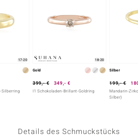
17-20
18-20
Gold
Silber
399,- €
349,- €
199,- €
180
-Silberring
I1 Schokoladen-Brillant-Goldring
Mandarin-Zirko
Silber)
Details des Schmuckstücks