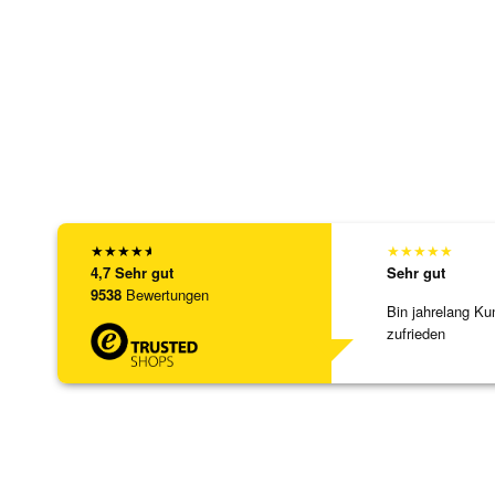
★
★
★
★
★
★
★
★
★
★
4,7
Sehr gut
Sehr gut
9538
Bewertungen
Bin jahrelang Ku
zufrieden