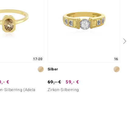
17-20
16
Silber
Silber
,- €
69,- €
59,- €
149,-
n-Silberring (Adela
Zirkon-Silberring
Zirkon