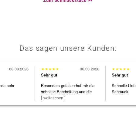
Zum Schmuckstück
Das sagen unsere Kunden:
06.08.2026
★
★
★
★
★
06.08.2026
★
★
★
★
★
Sehr gut
Sehr gut
nde sehr
Besonders gefallen hat mir die
Schnelle Lief
schnelle Bearbeitung und die
Schmuck
Bearbeitun
[ weiterlesen ]