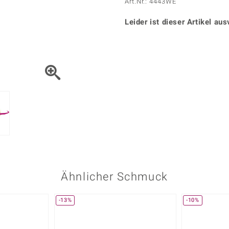
Onyx
Peridot
Art.Nr.: 4443WE
ns
♦ Silberhalsketten
TPC
Rhodolith
Spektro
k
♦ Silberohrringe
Leider ist dieser Artikel aus
Trends & Classics
Türkis
Turmal
♦ Silberanhänger
Vitale Minerale
n
Platinschmuck
Blau
Grün
Ähnlicher Schmuck
-13%
-10%