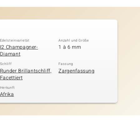
Edelsteinvarietät
Anzahl und Größe
I2 Champagner-
1 à 6 mm
Diamant
Schliff
Fassung
Runder Brillantschliff,
Zargenfassung
Facettiert
Herkunft
Afrika