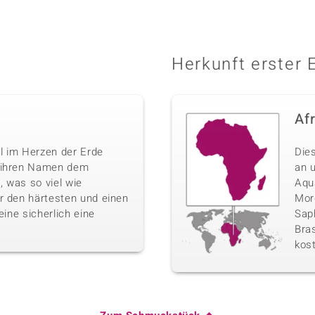
Herkunft erster 
Af
l im Herzen der Erde
Die
n ihren Namen dem
an 
 was so viel wie
Aqu
r den härtesten und einen
Morg
eine sicherlich eine
Sap
Bras
kos