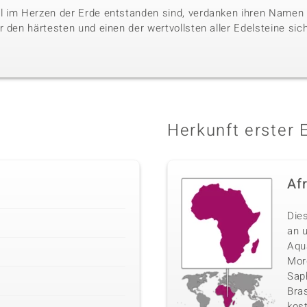
l im Herzen der Erde entstanden sind, verdanken ihren Namen 
 den härtesten und einen der wertvollsten aller Edelsteine sic
Herkunft erster 
Af
Die
an 
Aqu
Morg
Sap
Bras
kos