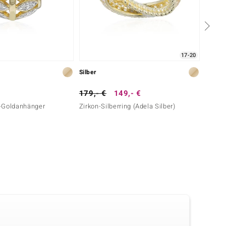
17-20
Silber
Gold
179,- €
149,- €
2.999
nt-Goldanhänger
Zirkon-Silberring (Adela Silber)
I3 (H)