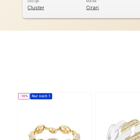
Design
Marke
Cluster
Cirari
-10%
Nur noch 1