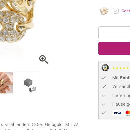
Onyx
Peridot
ns
♦ Silberhalsketten
TPC
Rhodolith
Spektro
Ges
k
♦ Silberohrringe
Trends & Classics
Türkis
Turmal
♦ Silberanhänger
Vitale Minerale
n
Platinschmuck
Blau
Grün
★
★
★
★
★
Mit
Echt
Versandk
Lieferu
Hauseig
us strahlendem 585er Gelbgold. Mit 72