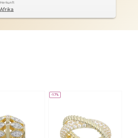
Herkunft
Afrika
-17%
Nur n