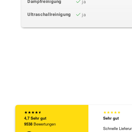
Dampfreinigung
ja
Ultraschallreinigung
ja
★
★
★
★
★
★
★
★
★
★
4,7
Sehr gut
Sehr gut
9538
Bewertungen
Schnelle Lieferu