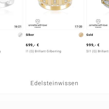
16-21
17-20
Silber
Gold
699,- €
999,- €
g
I1 (G) Brillant-Silberring
SI1 (G) Brilla
Edelsteinwissen