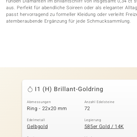
runden Diamanten im Brillantschliff von insgesamt 0,34 ct 
aus. Perfekt für abendliche Soireen oder als eleganter Allt
passt hervorragend zu formeller Kleidung oder verleiht Frei
atemberaubende Ergänzung für jede Schmucksammlung.
I1 (H) Brillant-Goldring
Abmessungen
Anzahl Edelsteine
Ring - 22x20 mm
72
Edelmetall
Legierung
Gelbgold
585er Gold / 14K