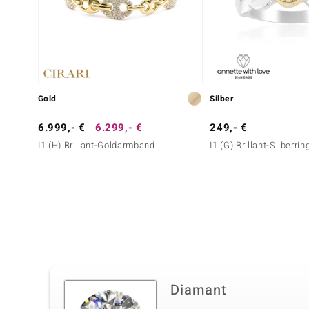
Gold
Silber
6.999,- €
6.299,- €
249,- €
I1 (H) Brillant-Goldarmband
I1 (G) Brillant-Silberrin
Diamant