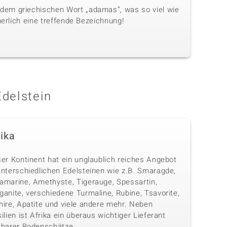
dem griechischen Wort „adamas“, was so viel wie
herlich eine treffende Bezeichnung!
Edelstein
rika
ser Kontinent hat ein unglaublich reiches Angebot
unterschiedlichen Edelsteinen wie z.B. Smaragde,
amarine, Amethyste, Tigerauge, Spessartin,
anite, verschiedene Turmaline, Rubine, Tsavorite,
hire, Apatite und viele andere mehr. Neben
ilien ist Afrika ein überaus wichtiger Lieferant
tbarer Bodenschätze.