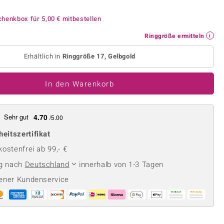
Perle
Ringgröße ermitteln
lith
Spinell
chenkbox für
5,00 €
mitbestellen
in
Zirkon
Ringgröße ermitteln
Erhältlich in
Ringgröße 17, Gelbgold
Gelb
In den Warenkorb
Sehr gut
4.70
/5.00
heitszertifikat
ostenfrei ab 99,- €
ng nach
Deutschland
innerhalb von 1-3 Tagen
ener Kundenservice