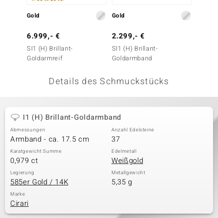
 JUWELO
Gold
Gold
Gold
remonti
6.999,- €
2.299,- €
3.999
SI1 (H) Brillant-
SI1 (H) Brillant-
SI1 (H)
uca
Goldarmreif
Goldarmband
Goldar
no Collection
Details des Schmuckstücks
ENTS BY DE MELO
va
I1 (H) Brillant-Goldarmband
Abmessungen
Anzahl Edelsteine
otenier
Armband - ca. 17.5 cm
37
 1894 Collection
Karatgewicht Summe
Edelmetall
0,979 ct
Weißgold
Legierung
Metallgewicht
585er Gold / 14K
5,35 g
ana
Marke
Cirari