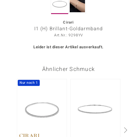
ors Edition
ana
Cirari
I1 (H) Brillant-Goldarmband
Art.Nr.: 9298YV
Prince Designs
Leider ist dieser Artikel ausverkauft.
o
Ähnlicher Schmuck
Chic
insell
Nur noch 1
Nur n
n Vogue
 Show
o Paraíso
Classics