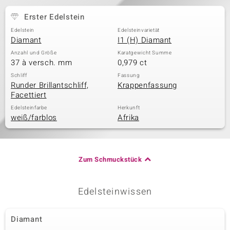
Erster Edelstein
Edelstein
Edelsteinvarietät
& Classics
Diamant
I1 (H) Diamant
Anzahl und Größe
Karatgewicht Summe
Minerale
37 à versch. mm
0,979 ct
Schliff
Fassung
Runder Brillantschliff,
Krappenfassung
Facettiert
Edelsteinfarbe
Herkunft
weiß/farblos
Afrika
Zum Schmuckstück
Edelsteinwissen
Diamant