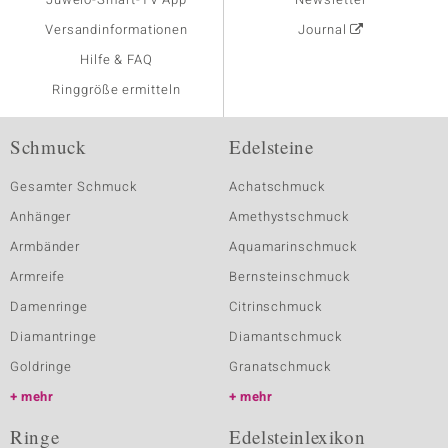
Versandinformationen
Journal
Hilfe & FAQ
Ringgröße ermitteln
Schmuck
Edelsteine
Gesamter Schmuck
Achatschmuck
Anhänger
Amethystschmuck
Armbänder
Aquamarinschmuck
Armreife
Bernsteinschmuck
Damenringe
Citrinschmuck
Diamantringe
Diamantschmuck
Goldringe
Granatschmuck
mehr
mehr
Ringe
Edelsteinlexikon