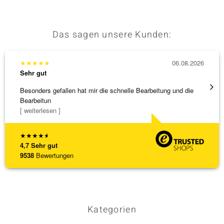
Das sagen unsere Kunden:
★
★
★
★
★
06.08.2026
★
★
★
Sehr gut
Sehr g
Besonders gefallen hat mir die schnelle Bearbeitung und die
Top Qu
Bearbeitun
[ weiterlesen ]
★
★
★
★
★
4,7
Sehr gut
9538
Bewertungen
Kategorien