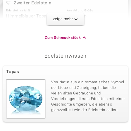
Zweiter Edelstein
Edelsteinvarietät
Anzahl und Größe
Himmelblauer Topas
2 à 6 mm
zeige mehr
Karatgewicht Summe
Schliff
1,793 ct
Rundschliff
Fassung
Herkunft
Zum Schmuckstück
Kanalfassung
Madagaskar
Edelsteinwissen
Dritter Edelstein
Edelsteinvarietät
Anzahl und Größe
Topas
Himmelblauer Topas
2 à 4 mm
Karatgewicht Summe
Schliff
Von Natur aus ein romantisches Symbol
0,555 ct
Rundschliff
der Liebe und Zuneigung, haben die
vielen alten Gebräuche und
Fassung
Herkunft
Kanalfassung
Vorstellungen diesen Edelstein mit einer
Madagaskar
Geschichte umgeben, die ebenso
glanzvoll ist wie der Edelstein selbst.