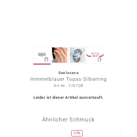
ors Edition
ana
Prince Designs
360°
o
Chic
Saelocana
Himmelblauer Topas-Silberring
insell
Art.Nr.: 2767QB
n Vogue
Leider ist dieser Artikel ausverkauft.
 Show
Ähnlicher Schmuck
o Paraíso
Classics
-17%
-38%