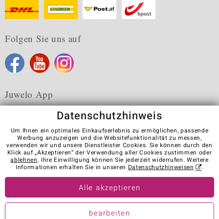
Folgen Sie uns auf
Juwelo App
Datenschutzhinweis
Um Ihnen ein optimales Einkaufserlebnis zu ermöglichen, passende
Werbung anzuzeigen und die Websitefunktionalität zu messen,
verwenden wir und unsere Dienstleister Cookies. Sie können durch den
Karriere
AGB
Datenschutz
Cookies
Impressum
Klick auf „Akzeptieren“ der Verwendung aller Cookies zustimmen oder
Kontakt
Vertrag widerrufen
ablehnen
. Ihre Einwilligung können Sie jederzeit widerrufen. Weitere
Informationen erhalten Sie in unseren
Datenschutzhinweisen
.
Visit our stores in other countries:
Alle akzeptieren
© Juwelo Deutschland GmbH (ein Tochterunternehmen der elumeo
bearbeiten
SE)