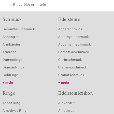
Ringgröße ermitteln
Schmuck
Edelsteine
Gesamter Schmuck
Achatschmuck
Anhänger
Amethystschmuck
Armbänder
Aquamarinschmuck
Armreife
Bernsteinschmuck
Damenringe
Citrinschmuck
Diamantringe
Diamantschmuck
Goldringe
Granatschmuck
mehr
mehr
Ringe
Edelsteinlexikon
Achat Ring
Alexandrit
Amethyst Ring
Amethyst