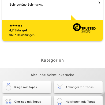
Sehr schöne Schmucks.
Schöne
weiter
★
★
★
★
★
4,7
Sehr gut
9607
Bewertungen
Kategorien
Ähnliche Schmuckstücke
Ringe mit Topas
Anhänger mit Topas
Ohrringe mit Topas
Halsketten mit Topas