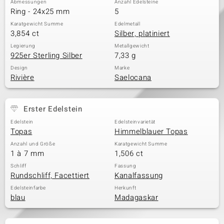
Abmessungen
Anzahl Edelsteine
Ring - 24x25 mm
5
Karatgewicht Summe
Edelmetall
3,854 ct
Silber, platiniert
& Classics
Legierung
Metallgewicht
925er Sterling Silber
7,33 g
Minerale
Design
Marke
Rivière
Saelocana
Erster Edelstein
Edelstein
Edelsteinvarietät
Topas
Himmelblauer Topas
Anzahl und Größe
Karatgewicht Summe
1 à 7 mm
1,506 ct
Schliff
Fassung
Rundschliff, Facettiert
Kanalfassung
Edelsteinfarbe
Herkunft
blau
Madagaskar