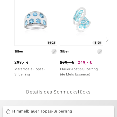
 JUWELO
remonti
uca
no Collection
16-21
18-20
ENTS BY DE MELO
Silber
Silber
Silber
va
299,- €
299,- €
249,- €
399,-
Marambaia-Topas-
Blauer Apatit-Silberring
Neonbl
otenier
Silberring
(de Melo Essence)
Silberr
 1894 Collection
Details des Schmuckstücks
ana
Himmelblauer Topas-Silberring