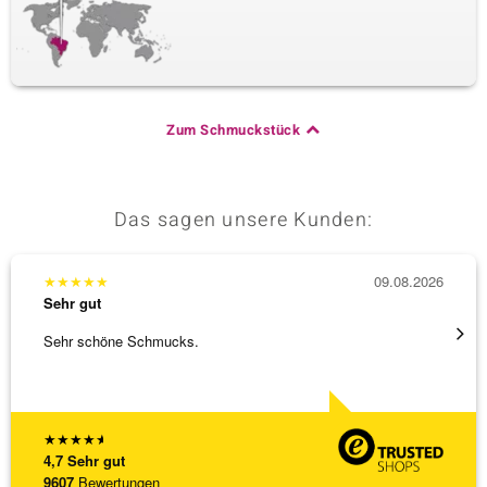
Zum Schmuckstück
Das sagen unsere Kunden:
★
★
★
★
★
09.08.2026
★
★
★
Sehr gut
Sehr g
Sehr schöne Schmucks.
Schöne
weiter
★
★
★
★
★
4,7
Sehr gut
9607
Bewertungen