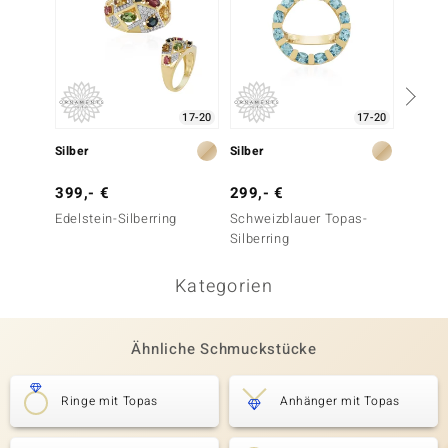
17-20
17-20
Silber
Silber
Silber
399,- €
299,- €
199,-
Edelstein-Silberring
Schweizblauer Topas-
Citrin-
Silberring
Kategorien
Ähnliche Schmuckstücke
Ringe mit Topas
Anhänger mit Topas