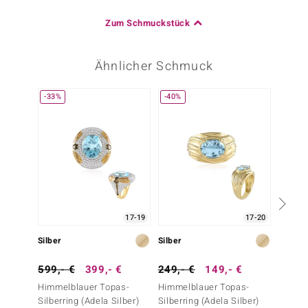
Zum Schmuckstück
Ähnlicher Schmuck
-33%
-40%
17-19
17-20
Silber
Silber
Silber
599,- €
399,- €
249,- €
149,- €
399,-
Himmelblauer Topas-
Himmelblauer Topas-
Aquama
Silberring (Adela Silber)
Silberring (Adela Silber)