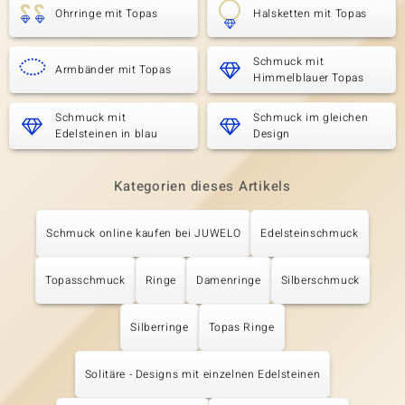
Ohrringe mit Topas
Halsketten mit Topas
Schmuck mit
Armbänder mit Topas
Himmelblauer Topas
Schmuck mit
Schmuck im gleichen
Edelsteinen in blau
Design
Kategorien dieses Artikels
Schmuck online kaufen bei JUWELO
Edelsteinschmuck
Topasschmuck
Ringe
Damenringe
Silberschmuck
Silberringe
Topas Ringe
Solitäre - Designs mit einzelnen Edelsteinen