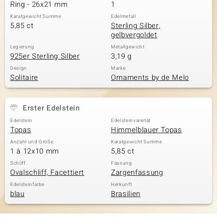
Ring - 26x21 mm
1
Karatgewicht Summe
Edelmetall
5,85 ct
Sterling Silber,
gelbvergoldet
Legierung
Metallgewicht
925er Sterling Silber
3,19 g
Design
Marke
Solitaire
Ornaments by de Melo
Erster Edelstein
Edelstein
Edelsteinvarietät
Topas
Himmelblauer Topas
Anzahl und Größe
Karatgewicht Summe
1 à 12x10 mm
5,85 ct
Schliff
Fassung
Ovalschliff, Facettiert
Zargenfassung
Edelsteinfarbe
Herkunft
blau
Brasilien