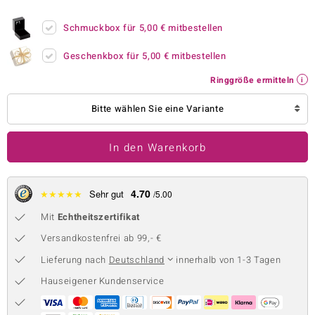
 JUWELO
Schmuckbox für
5,00 €
mitbestellen
remonti
Geschenkbox für
5,00 €
mitbestellen
uca
Ringgröße ermitteln
no Collection
Bitte wählen Sie eine Variante
ENTS BY DE MELO
In den Warenkorb
va
otenier
4.70
★
★
★
★
★
Sehr gut
/5.00
Mit
Echtheitszertifikat
 1894 Collection
Versandkostenfrei ab 99,- €
Lieferung nach
Deutschland
innerhalb von 1-3 Tagen
ana
Hauseigener Kundenservice