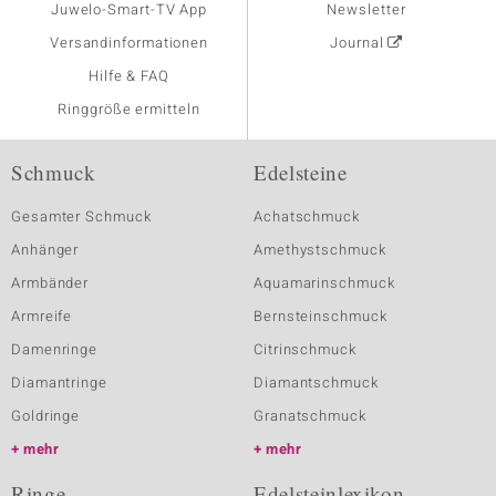
Juwelo-Smart-TV App
Newsletter
Versandinformationen
Journal
Hilfe & FAQ
Ringgröße ermitteln
Schmuck
Edelsteine
Gesamter Schmuck
Achatschmuck
Anhänger
Amethystschmuck
Armbänder
Aquamarinschmuck
Armreife
Bernsteinschmuck
Damenringe
Citrinschmuck
Diamantringe
Diamantschmuck
Goldringe
Granatschmuck
mehr
mehr
Ringe
Edelsteinlexikon