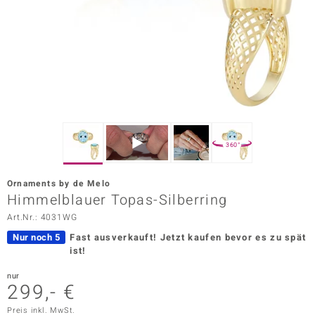
ors Edition
ana
Prince Designs
o
360°
Chic
Ornaments by de Melo
insell
Himmelblauer Topas-Silberring
Art.Nr.: 4031WG
n Vogue
Nur noch 5
Fast ausverkauft!
Jetzt kaufen bevor es zu spät
 Show
ist!
o Paraíso
nur
299,- €
Classics
Preis inkl. MwSt.