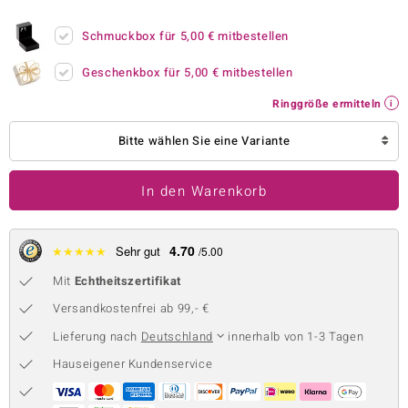
 JUWELO
Schmuckbox für
5,00 €
mitbestellen
remonti
Geschenkbox für
5,00 €
mitbestellen
uca
Ringgröße ermitteln
no Collection
Bitte wählen Sie eine Variante
ENTS BY DE MELO
In den Warenkorb
va
otenier
4.70
★
★
★
★
★
Sehr gut
/5.00
Mit
Echtheitszertifikat
 1894 Collection
Versandkostenfrei ab 99,- €
Lieferung nach
Deutschland
innerhalb von 1-3 Tagen
ana
Hauseigener Kundenservice