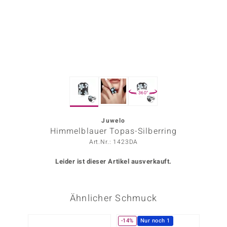
ors Edition
ana
Prince Designs
360°
o
Chic
Juwelo
Himmelblauer Topas-Silberring
insell
Art.Nr.: 1423DA
n Vogue
Leider ist dieser Artikel ausverkauft.
 Show
Ähnlicher Schmuck
o Paraíso
Classics
-14%
Nur noch 1
-33%