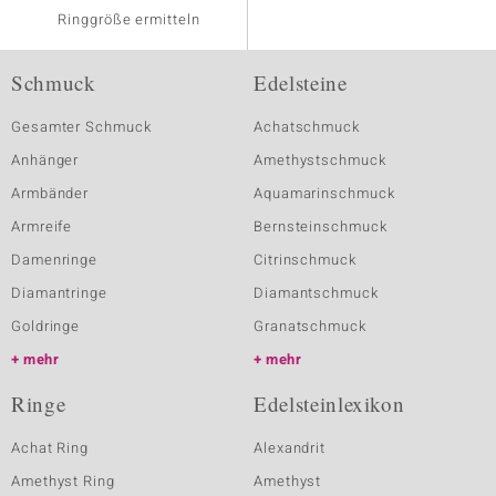
Ringgröße ermitteln
Schmuck
Edelsteine
Gesamter Schmuck
Achatschmuck
Anhänger
Amethystschmuck
Armbänder
Aquamarinschmuck
Armreife
Bernsteinschmuck
Damenringe
Citrinschmuck
Diamantringe
Diamantschmuck
Goldringe
Granatschmuck
mehr
mehr
Ringe
Edelsteinlexikon
Achat Ring
Alexandrit
Amethyst Ring
Amethyst