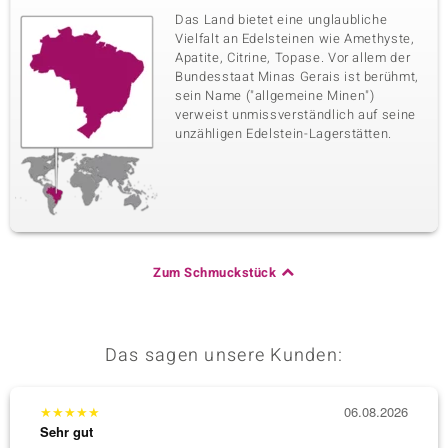
Fassung
Herkunft
Das Land bietet eine unglaubliche
Pavéfassung
Thailand
Vielfalt an Edelsteinen wie Amethyste,
Apatite, Citrine, Topase. Vor allem der
Bundesstaat Minas Gerais ist berühmt,
sein Name ("allgemeine Minen")
verweist unmissverständlich auf seine
unzähligen Edelstein-Lagerstätten.
Zum Schmuckstück
Das sagen unsere Kunden:
★
★
★
★
★
06.08.2026
★
★
★
Sehr gut
Sehr g