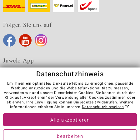
Folgen Sie uns auf
Juwelo App
Datenschutzhinweis
Um Ihnen ein optimales Einkaufserlebnis zu ermöglichen, passende
Werbung anzuzeigen und die Websitefunktionalität zu messen,
verwenden wir und unsere Dienstleister Cookies. Sie können durch den
Karriere
AGB
Datenschutz
Cookies
Impressum
Klick auf „Akzeptieren“ der Verwendung aller Cookies zustimmen oder
Kontakt
Vertrag widerrufen
ablehnen
. Ihre Einwilligung können Sie jederzeit widerrufen. Weitere
Informationen erhalten Sie in unseren
Datenschutzhinweisen
.
Visit our stores in other countries:
Alle akzeptieren
© Juwelo Deutschland GmbH (ein Tochterunternehmen der elumeo
bearbeiten
SE)