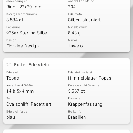
Abmessungen
Anzahl Edelsteine
Ring - 22x20 mm
204
Karatgewicht Summe
Edelmetall
8,584 ct
Silber, platiniert
& Classics
Legierung
Metallgewicht
925er Sterling Silber
8,43 g
Minerale
Design
Marke
Florales Design
Juwelo
Erster Edelstein
Edelstein
Edelsteinvarietät
Topas
Himmelblauer Topas
Anzahl und Größe
Karatgewicht Summe
14 à 5x4 mm
5,567 ct
Schliff
Fassung
Ovalschliff, Facettiert
Krappenfassung
Edelsteinfarbe
Herkunft
blau
Brasilien