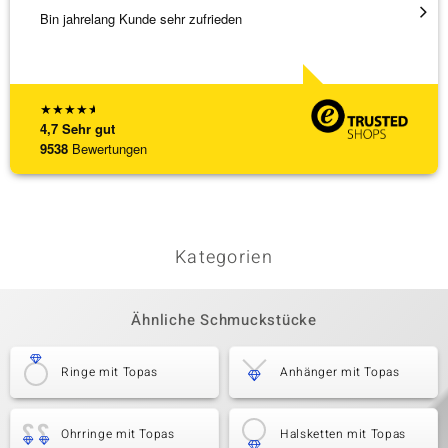
Bin jahrelang Kunde sehr zufrieden
Schnel
★
★
★
★
★
4,7
Sehr gut
9538
Bewertungen
Kategorien
Ähnliche Schmuckstücke
Ringe mit Topas
Anhänger mit Topas
Ohrringe mit Topas
Halsketten mit Topas