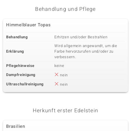
Karatgewicht Summe
Schliff
Behandlung und Pflege
2,197 ct
Rundschliff
Fassung
Herkunft
Himmelblauer Topas
Pavéfassung
Thailand
Behandlung
Erhitzen und/oder Bestrahlen
Fünfter Edelstein
Wird allgemein angewandt, um die
Erklärung
Farbe hervorzurufen und/oder zu
Edelsteinvarietät
Anzahl und Größe
Schwarzer Spinell
61 à 1,3 mm
verbessern.
Karatgewicht Summe
Schliff
Pflegehinweise
keine
0,643 ct
Rundschliff
Dampfreinigung
nein
Fassung
Herkunft
Pavéfassung
Thailand
Ultraschallreinigung
nein
Sechster Edelstein
Edelsteinvarietät
Herkunft erster Edelstein
Anzahl und Größe
Schwarzer Spinell
9 à 1 mm
Karatgewicht Summe
Schliff
Brasilien
0,05 ct
Rundschliff