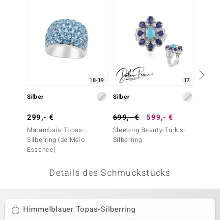
 JUWELO
remonti
uca
no Collection
18-19
17
ENTS BY DE MELO
Silber
Silber
Silber
va
299,- €
699,- €
599,- €
299,-
Marambaia-Topas-
Sleeping Beauty-Türkis-
Schwei
otenier
Silberring (de Melo
Silberring
Silberr
Essence)
Essenc
 1894 Collection
Details des Schmuckstücks
ana
Himmelblauer Topas-Silberring