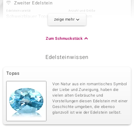
Zweiter Edelstein
Edelsteinvarietät
Anzahl und Größe
Schweizblauer Topas
1 à 2,8 mm
zeige mehr
Karatgewicht Summe
Schliff
0,098 ct
Rundschliff
Fassung
Herkunft
Zum Schmuckstück
Krappenfassung
Brasilien
Edelsteinwissen
Dritter Edelstein
Edelsteinvarietät
Anzahl und Größe
Topas
Schwarzer Spinell
1 à 1,8 mm
Karatgewicht Summe
Schliff
Von Natur aus ein romantisches Symbol
0,029 ct
Rundschliff
der Liebe und Zuneigung, haben die
vielen alten Gebräuche und
Fassung
Herkunft
Pavéfassung
Vorstellungen diesen Edelstein mit einer
Thailand
Geschichte umgeben, die ebenso
glanzvoll ist wie der Edelstein selbst.
Vierter Edelstein
Edelsteinvarietät
Anzahl und Größe
Schwarzer Spinell
118 à 1,6 mm