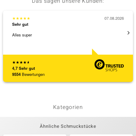
Das sagen unsere Kunden:
★
★
★
★
★
07.08.2026
★
★
★
Sehr gut
Sehr g
Alles super
Wunder
Steg is
[ weite
★
★
★
★
★
4,7
Sehr gut
9554
Bewertungen
Kategorien
Ähnliche Schmuckstücke