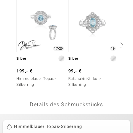
 JUWELO
remonti
uca
no Collection
17-20
19
ENTS BY DE MELO
Silber
Silber
Silber
va
199,- €
99,- €
299,-
Himmelblauer Topas-
Ratanakiri-Zirkon-
Himmel
otenier
Silberring
Silberring
Silberr
 1894 Collection
Details des Schmuckstücks
ana
Himmelblauer Topas-Silberring