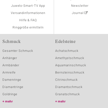
Juwelo-Smart-TV App
Newsletter
Versandinformationen
Journal
Hilfe & FAQ
Ringgröße ermitteln
Schmuck
Edelsteine
Gesamter Schmuck
Achatschmuck
Anhänger
Amethystschmuck
Armbänder
Aquamarinschmuck
Armreife
Bernsteinschmuck
Damenringe
Citrinschmuck
Diamantringe
Diamantschmuck
Goldringe
Granatschmuck
mehr
mehr