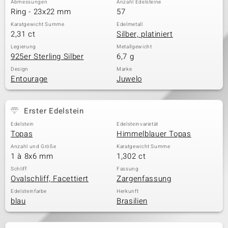
Abmessungen
Anzahl Edelsteine
Ring - 23x22 mm
57
Karatgewicht Summe
Edelmetall
2,31 ct
Silber, platiniert
& Classics
Legierung
Metallgewicht
925er Sterling Silber
6,7 g
Minerale
Design
Marke
Entourage
Juwelo
Erster Edelstein
Edelstein
Edelsteinvarietät
Topas
Himmelblauer Topas
Anzahl und Größe
Karatgewicht Summe
1 à 8x6 mm
1,302 ct
Schliff
Fassung
Ovalschliff, Facettiert
Zargenfassung
Edelsteinfarbe
Herkunft
blau
Brasilien