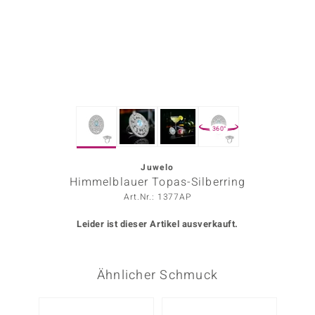
ors Edition
ana
Prince Designs
360°
o
Chic
Juwelo
Himmelblauer Topas-Silberring
insell
Art.Nr.: 1377AP
n Vogue
Leider ist dieser Artikel ausverkauft.
 Show
Ähnlicher Schmuck
o Paraíso
Classics
-17%