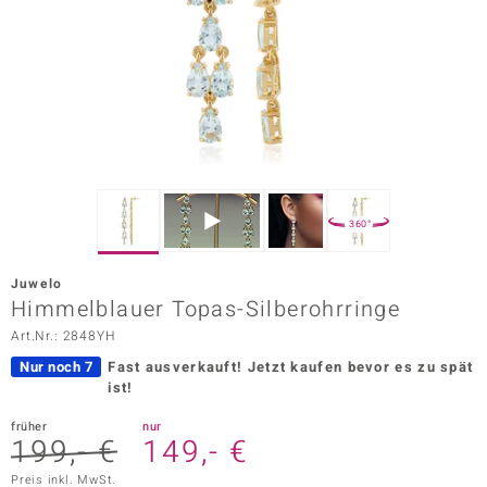
ors Edition
ana
Prince Designs
o
360°
Chic
Juwelo
insell
Himmelblauer Topas-Silberohrringe
Art.Nr.: 2848YH
n Vogue
Nur noch 7
Fast ausverkauft!
Jetzt kaufen bevor es zu spät
 Show
ist!
o Paraíso
früher
nur
199,- €
149,- €
Classics
Preis inkl. MwSt.