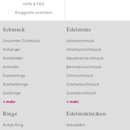
Hilfe & FAQ
Ringgröße ermitteln
Schmuck
Edelsteine
Gesamter Schmuck
Achatschmuck
Anhänger
Amethystschmuck
Armbänder
Aquamarinschmuck
Armreife
Bernsteinschmuck
Damenringe
Citrinschmuck
Diamantringe
Diamantschmuck
Goldringe
Granatschmuck
mehr
mehr
Ringe
Edelsteinlexikon
Achat Ring
Alexandrit