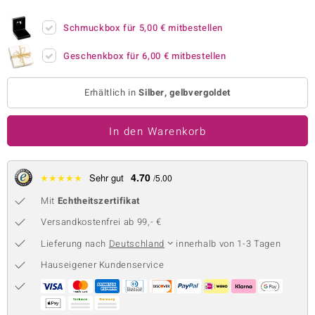
 JUWELO
Schmuckbox für
5,00 €
mitbestellen
remonti
Geschenkbox für
6,00 €
mitbestellen
uca
Erhältlich in
Silber, gelbvergoldet
no Collection
In den Warenkorb
ENTS BY DE MELO
va
4.70
★
★
★
★
★
Sehr gut
/5.00
otenier
Mit
Echtheitszertifikat
 1894 Collection
Versandkostenfrei ab 99,- €
Lieferung nach
Deutschland
innerhalb von 1-3 Tagen
Hauseigener Kundenservice
ana