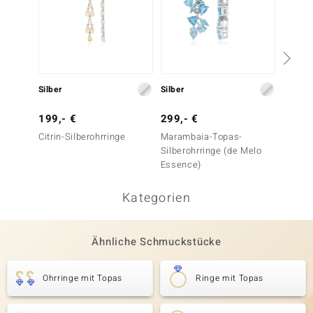
Silber
Silber
Silber
199,- €
299,- €
99,- 
Citrin-Silberohrringe
Marambaia-Topas-
Weißer
Silberohrringe (de Melo
Silbero
Essence)
Kategorien
Ähnliche Schmuckstücke
Ohrringe mit Topas
Ringe mit Topas