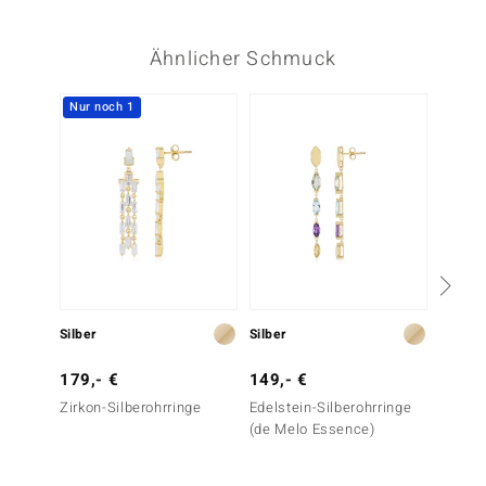
Ähnlicher Schmuck
Nur noch 1
Silber
Silber
Silber
179,- €
149,- €
199,-
Zirkon-Silberohrringe
Edelstein-Silberohrringe
Citrin-
(de Melo Essence)