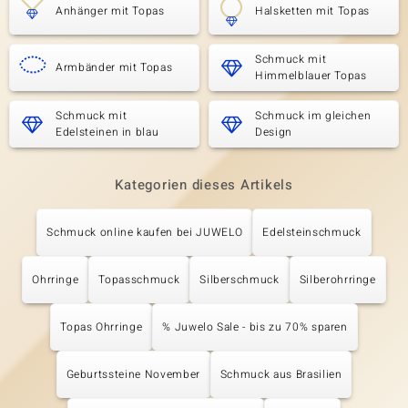
Anhänger mit Topas
Halsketten mit Topas
Schmuck mit
Armbänder mit Topas
Himmelblauer Topas
Schmuck mit
Schmuck im gleichen
Edelsteinen in blau
Design
Kategorien dieses Artikels
Schmuck online kaufen bei JUWELO
Edelsteinschmuck
Ohrringe
Topasschmuck
Silberschmuck
Silberohrringe
Topas Ohrringe
% Juwelo Sale - bis zu 70% sparen
Geburtssteine November
Schmuck aus Brasilien