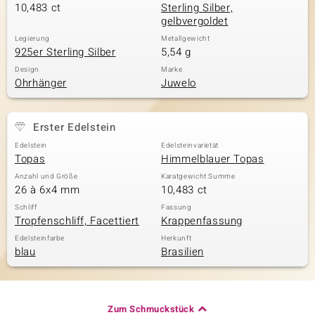
10,483 ct
Sterling Silber,
gelbvergoldet
Legierung
Metallgewicht
925er Sterling Silber
5,54 g
Design
Marke
Ohrhänger
Juwelo
Erster Edelstein
Edelstein
Edelsteinvarietät
Topas
Himmelblauer Topas
Anzahl und Größe
Karatgewicht Summe
26 à 6x4 mm
10,483 ct
Schliff
Fassung
Tropfenschliff, Facettiert
Krappenfassung
Edelsteinfarbe
Herkunft
blau
Brasilien
Zum Schmuckstück