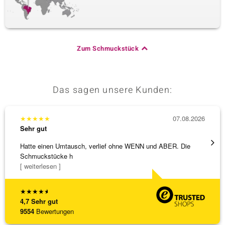
Zum Schmuckstück
Das sagen unsere Kunden:
★
★
★
★
★
07.08.2026
★
★
★
Sehr gut
Sehr g
Hatte einen Umtausch, verlief ohne WENN und ABER. Die
Wunder
Schmuckstücke h
Steg is
[ weiterlesen ]
[ weite
★
★
★
★
★
4,7
Sehr gut
9554
Bewertungen