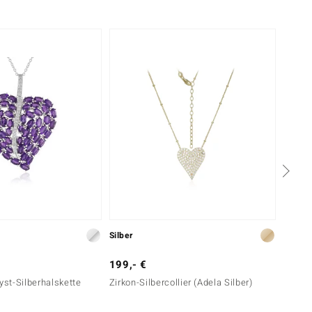
Krappenfassung
Indien
Silber
Gold
199,- €
1.299
st-Silberhalskette
Zirkon-Silbercollier (Adela Silber)
VVS1 (