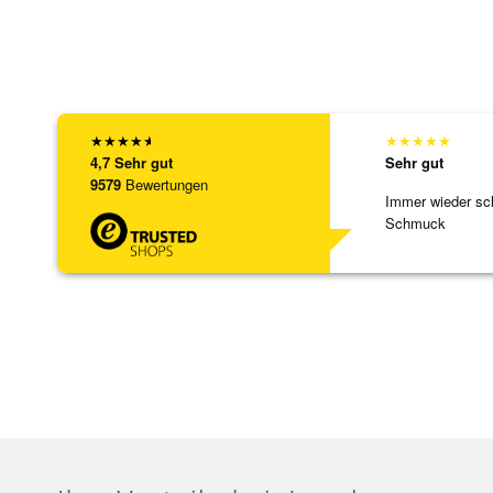
★
★
★
★
★
★
★
★
★
★
4,7
Sehr gut
Sehr gut
9579
Bewertungen
Immer wieder sc
Schmuck