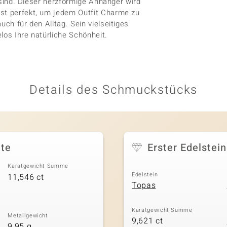
t sind. Dieser herzförmige Anhänger wird
ist perfekt, um jedem Outfit Charme zu
uch für den Alltag. Sein vielseitiges
los Ihre natürliche Schönheit.
Details des Schmuckstücks
tte
Erster Edelstein
Karatgewicht Summe
Edelstein
11,546 ct
Topas
Karatgewicht Summe
Metallgewicht
9,621 ct
9,95 g