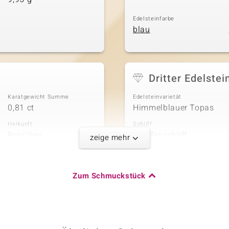
Edelsteinfarbe
blau
Dritter Edelstei
Karatgewicht Summe
Edelsteinvarietät
0,81 ct
Himmelblauer Topas
Herkunft
Schliff
Brasilien
Tropfenschliff
zeige mehr
Fünfter Edelste
Zum Schmuckstück
Karatgewicht Summe
Edelsteinvarietät
0,225 ct
Weißer Topas
Herkunft
Schliff