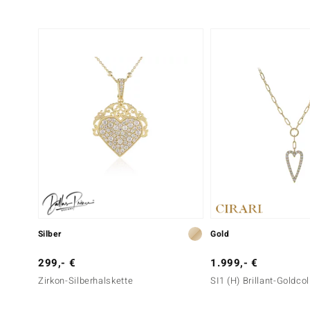
Rundschliff
Krappenfassung
Sechster Edelstein
Edelsteinvarietät
Anzahl und Größe
Weißer Topas
9 à versch. mm
Schliff
Fassung
Rundschliff
Krappenfassung
Silber
Gold
299,- €
1.999,- €
Zirkon-Silberhalskette
SI1 (H) Brillant-Goldcol