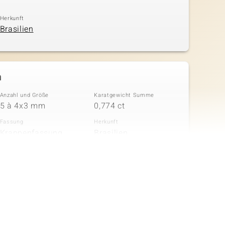
Herkunft
Brasilien
n
Anzahl und Größe
Karatgewicht Summe
5 à 4x3 mm
0,774 ct
Fassung
Herkunft
Krappenfassung
Brasilien
in
Anzahl und Größe
Karatgewicht Summe
4 à 1,3 mm
0,054 ct
Fassung
Herkunft