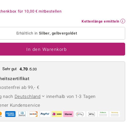
Perle
Ringgröße ermitteln
lith
Spinell
chenkbox für
10,00 €
mitbestellen
in
Zirkon
Kettenlänge ermitteln
Erhältlich in
Silber, gelbvergoldet
Gelb
In den Warenkorb
Sehr gut
4.70
/5.00
heitszertifikat
ostenfrei ab 99,- €
ng nach
Deutschland
innerhalb von 1-3 Tagen
ener Kundenservice