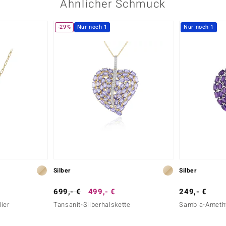
Ähnlicher Schmuck
Indien
Rundschliff
-29%
Nur noch 1
Nur noch 1
Karatgewicht Summe
0,062 ct
Herkunft
Indien
Silber
Silber
699,- €
499,- €
249,- €
lier
Tansanit-Silberhalskette
Sambia-Amethy