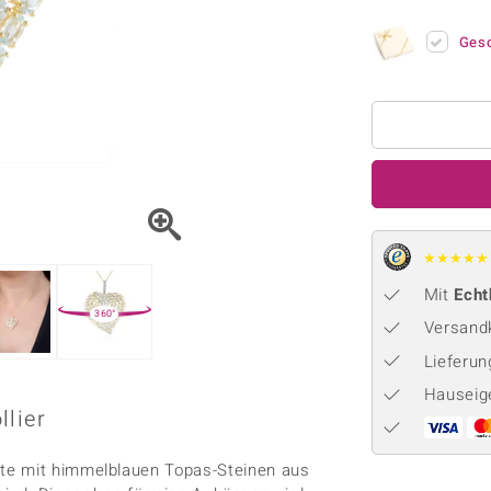
Onyx
Peridot
ns
♦ Silberhalsketten
TPC
Rhodolith
Spektro
Ges
k
♦ Silberohrringe
Trends & Classics
Türkis
Turmal
♦ Silberanhänger
Vitale Minerale
n
Platinschmuck
Blau
Grün
★
★
★
★
★
Mit
Echt
360°
Versandk
Lieferu
Hauseig
llier
te mit himmelblauen Topas-Steinen aus