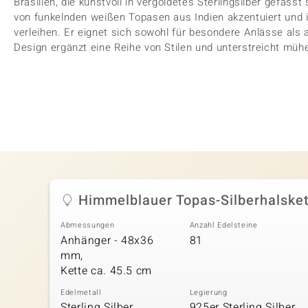
Brasilien, die kunstvoll in vergoldetes Sterlingsilber gefass
von funkelnden weißen Topasen aus Indien akzentuiert und 
verleihen. Er eignet sich sowohl für besondere Anlässe als a
Design ergänzt eine Reihe von Stilen und unterstreicht mühe
Himmelblauer Topas-Silberhalske
Abmessungen
Anzahl Edelsteine
Anhänger - 48x36
81
mm,
Kette ca. 45.5 cm
Edelmetall
Legierung
Sterling Silber,
925er Sterling Silber