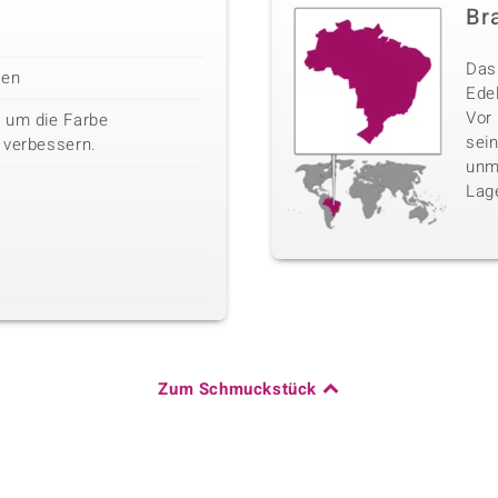
Bra
Das 
len
Edel
Vor
 um die Farbe
sei
 verbessern.
unm
Lag
Zum Schmuckstück