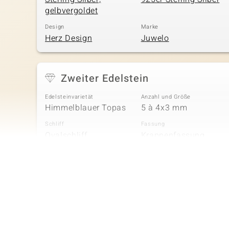
gelbvergoldet
Design
Marke
Herz Design
Juwelo
Zweiter Edelstein
Edelsteinvarietät
Anzahl und Größe
Himmelblauer Topas
5 à 4x3 mm
Schliff
Fassung
Ovalschliff
Krappenfassung
Vierter Edelstein
Edelsteinvarietät
Anzahl und Größe
Weißer Topas
13 à 1,4 mm
Schliff
Fassung