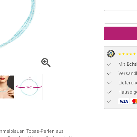
Onyx
Peridot
ns
♦ Silberhalsketten
TPC
Rhodolith
Spektro
k
♦ Silberohrringe
Trends & Classics
Türkis
Turmal
♦ Silberanhänger
Vitale Minerale
n
Platinschmuck
Blau
Grün
★
★
★
★
★
Mit
Echt
Versandk
Lieferu
360°
Hauseig
immelblauen Topas-Perlen aus