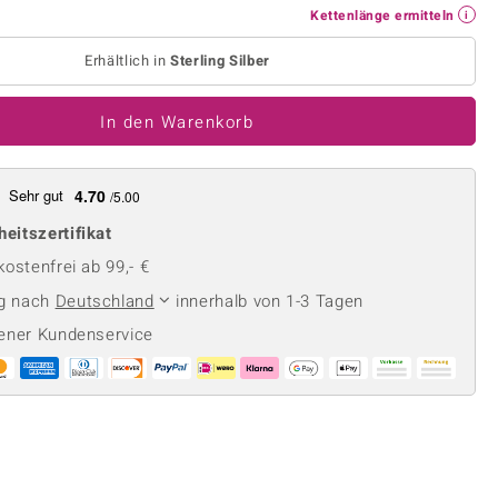
Perle
Ringgröße ermitteln
Kettenlänge ermitteln
lith
Spinell
Erhältlich in
Sterling Silber
in
Zirkon
In den Warenkorb
Gelb
Sehr gut
4.70
/5.00
heitszertifikat
ostenfrei ab 99,- €
ng nach
Deutschland
innerhalb von 1-3 Tagen
ener Kundenservice