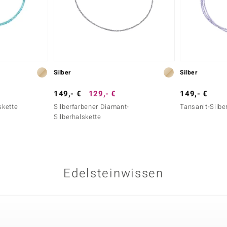
Silber
Silber
149,- €
129,- €
149,- €
skette
Silberfarbener Diamant-
Tansanit-Silbe
Silberhalskette
Edelsteinwissen