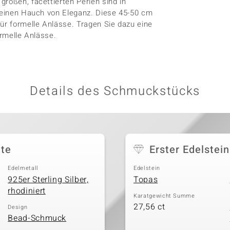
roßen, facettierten Perlen sind in
m einen Hauch von Eleganz. Diese 45-50 cm
ür formelle Anlässe. Tragen Sie dazu eine
ormelle Anlässe.
Details des Schmuckstücks
tte
Erster Edelstein
Edelmetall
Edelstein
925er Sterling Silber,
Topas
rhodiniert
Karatgewicht Summe
27,56 ct
Design
Bead-Schmuck