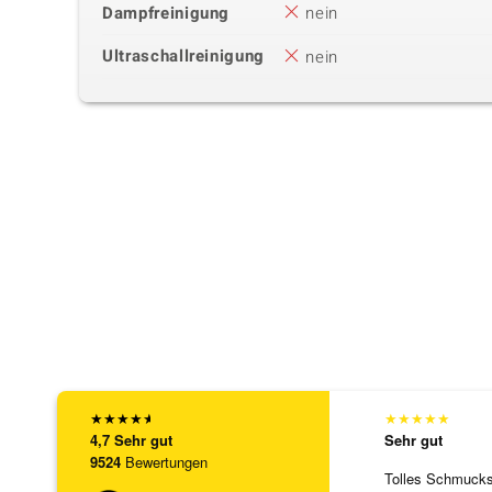
Dampfreinigung
nein
Ultraschallreinigung
nein
★
★
★
★
★
★
★
★
★
★
4,7
Sehr gut
Sehr gut
9524
Bewertungen
Tolles Schmuck