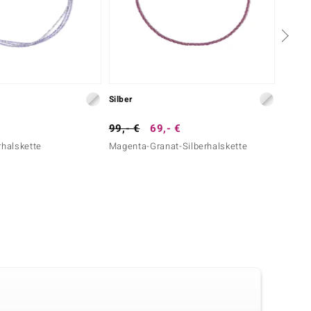
Silber
Silber
99,- €
69,- €
199,-
rhalskette
Magenta-Granat-Silberhalskette
Kenian