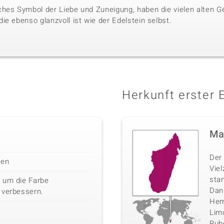
hes Symbol der Liebe und Zuneigung, haben die vielen alten G
e ebenso glanzvoll ist wie der Edelstein selbst.
Herkunft erster 
Ma
Der 
len
Vie
sta
 um die Farbe
Danb
 verbessern.
Hemi
Limo
Rube