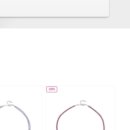
-30%
-25%