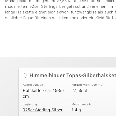
Madagaskar mit insgesamt 27,56 Karat. Die unterschiedlich g
rhodiniertem 925er Sterlingsilber gefasst und verleihen ih
lange Halskette eignet sich sowohl für zwanglose als auch f
schlichte Bluse für einen schicken Look oder ein Kleid für f
Himmelblauer Topas-Silberhalske
Abmessungen
Karatgewicht Summe
Halskette - ca. 45-50
27,56 ct
cm
Legierung
Metallgewicht
925er Sterling Silber
1,4 g