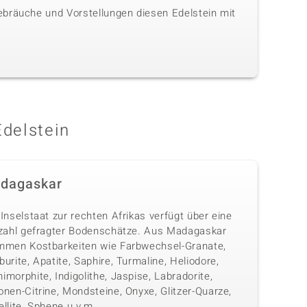
ebräuche und Vorstellungen diesen Edelstein mit
Edelstein
dagaskar
Inselstaat zur rechten Afrikas verfügt über eine
lzahl gefragter Bodenschätze. Aus Madagaskar
mmen Kostbarkeiten wie Farbwechsel-Granate,
urite, Apatite, Saphire, Turmaline, Heliodore,
morphite, Indigolithe, Jaspise, Labradorite,
nen-Citrine, Mondsteine, Onyxe, Glitzer-Quarze,
llite, Sphene u.v.m.