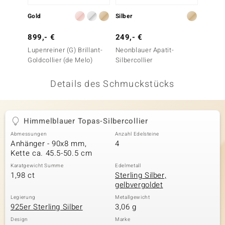
 JUWELO
Gold
Silber
Silber
remonti
899,- €
249,- €
199,-
Lupenreiner (G) Brillant-
Neonblauer Apatit-
Ratanak
uca
Goldcollier (de Melo)
Silbercollier
Silber
no Collection
Details des Schmuckstücks
ENTS BY DE MELO
va
Himmelblauer Topas-Silbercollier
Abmessungen
Anzahl Edelsteine
otenier
Anhänger - 90x8 mm,
4
Kette ca. 45.5-50.5 cm
 1894 Collection
Karatgewicht Summe
Edelmetall
1,98 ct
Sterling Silber,
gelbvergoldet
ana
Legierung
Metallgewicht
925er Sterling Silber
3,06 g
Design
Marke