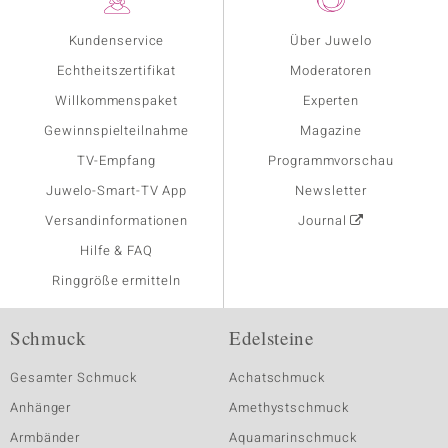
Kundenservice
Über Juwelo
Echtheitszertifikat
Moderatoren
Willkommenspaket
Experten
Gewinnspielteilnahme
Magazine
TV-Empfang
Programmvorschau
Juwelo-Smart-TV App
Newsletter
Versandinformationen
Journal
Hilfe & FAQ
Ringgröße ermitteln
Schmuck
Edelsteine
Gesamter Schmuck
Achatschmuck
Anhänger
Amethystschmuck
Armbänder
Aquamarinschmuck