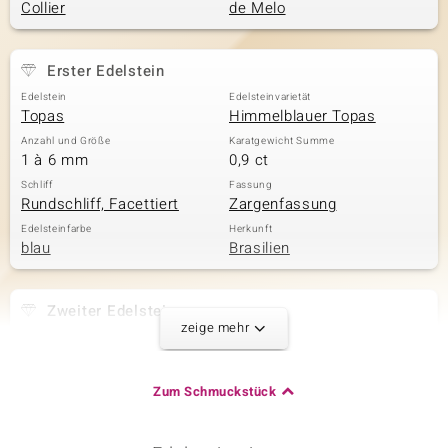
Collier
de Melo
Erster Edelstein
& Classics
Edelstein
Edelsteinvarietät
Minerale
Topas
Himmelblauer Topas
Anzahl und Größe
Karatgewicht Summe
1 à 6 mm
0,9 ct
Schliff
Fassung
Rundschliff, Facettiert
Zargenfassung
Edelsteinfarbe
Herkunft
blau
Brasilien
Zweiter Edelstein
zeige mehr
Edelsteinvarietät
Anzahl und Größe
Himmelblauer Topas
1 à 5 mm
Karatgewicht Summe
Schliff
Zum Schmuckstück
0,54 ct
Rundschliff
Fassung
Herkunft
Zargenfassung
Brasilien