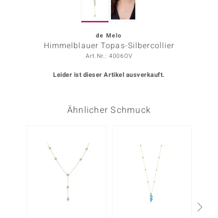
ors Edition
ana
de Melo
Himmelblauer Topas-Silbercollier
Art.Nr.: 4006OV
Prince Designs
Leider ist dieser Artikel ausverkauft.
o
Ähnlicher Schmuck
Chic
insell
n Vogue
 Show
o Paraíso
Classics