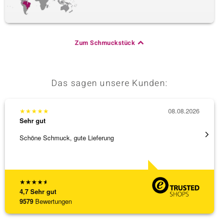
Zum Schmuckstück
Das sagen unsere Kunden:
★
★
★
★
★
08.08.2026
★
★
★
Sehr gut
Sehr g
Schöne Schmuck, gute Lieferung
Schnel
★
★
★
★
★
4,7
Sehr gut
9579
Bewertungen