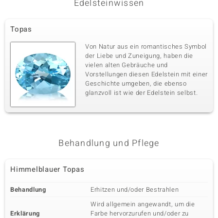
Edelsteinwissen
Dritter Edelstein
Topas
Edelsteinvarietät
Anzahl und Größe
Von Natur aus ein romantisches Symbol
Himmelblauer Topas
2 à 4 mm
der Liebe und Zuneigung, haben die
Karatgewicht Summe
Schliff
vielen alten Gebräuche und
0,54 ct
Rundschliff
Vorstellungen diesen Edelstein mit einer
Geschichte umgeben, die ebenso
Fassung
Herkunft
Zargenfassung
glanzvoll ist wie der Edelstein selbst.
Brasilien
Behandlung und Pflege
Himmelblauer Topas
Behandlung
Erhitzen und/oder Bestrahlen
Wird allgemein angewandt, um die
Erklärung
Farbe hervorzurufen und/oder zu