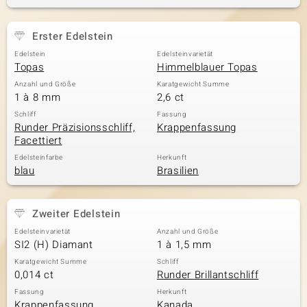
Erster Edelstein
& Classics
Edelstein
Edelsteinvarietät
Topas
Himmelblauer Topas
Minerale
Anzahl und Größe
Karatgewicht Summe
1 à 8 mm
2,6 ct
Schliff
Fassung
Runder Präzisionsschliff,
Krappenfassung
Facettiert
Edelsteinfarbe
Herkunft
blau
Brasilien
Zweiter Edelstein
Edelsteinvarietät
Anzahl und Größe
SI2 (H) Diamant
1 à 1,5 mm
Karatgewicht Summe
Schliff
0,014 ct
Runder Brillantschliff
Fassung
Herkunft
Krappenfassung
Kanada