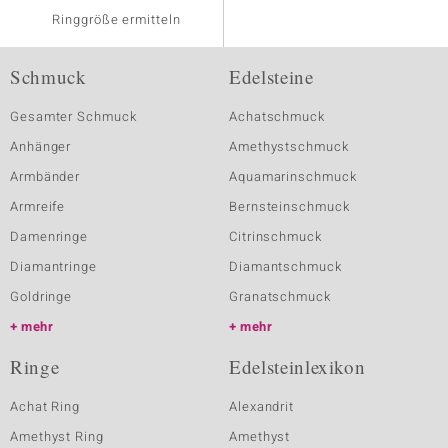
Ringgröße ermitteln
Schmuck
Edelsteine
Gesamter Schmuck
Achatschmuck
Anhänger
Amethystschmuck
Armbänder
Aquamarinschmuck
Armreife
Bernsteinschmuck
Damenringe
Citrinschmuck
Diamantringe
Diamantschmuck
Goldringe
Granatschmuck
mehr
mehr
Ringe
Edelsteinlexikon
Achat Ring
Alexandrit
Amethyst Ring
Amethyst