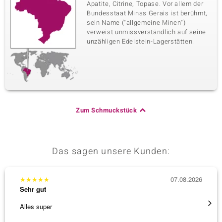
Apatite, Citrine, Topase. Vor allem der
Bundesstaat Minas Gerais ist berühmt,
sein Name ("allgemeine Minen")
verweist unmissverständlich auf seine
unzähligen Edelstein-Lagerstätten.
Zum Schmuckstück
Das sagen unsere Kunden:
★
★
★
★
★
07.08.2026
★
★
★
Sehr gut
Sehr g
Alles super
Die Wa