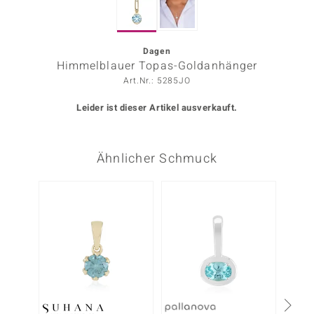
ors Edition
ana
Dagen
Himmelblauer Topas-Goldanhänger
Art.Nr.: 5285JO
Prince Designs
Leider ist dieser Artikel ausverkauft.
o
Ähnlicher Schmuck
Chic
insell
Nur n
n Vogue
 Show
o Paraíso
Classics