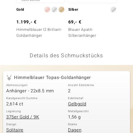
 JUWELO
Gold
Silber
Silber
remonti
1.199,- €
69,- €
79,- 
Himmelblauer I2 Brillant-
Blauer Apatit-
Himmel
uca
Goldanhänger
Silberanhänger
Silbero
no Collection
Details des Schmuckstücks
ENTS BY DE MELO
va
Himmelblauer Topas-Goldanhänger
otenier
Abmessungen
Anzahl Edelsteine
Anhänger - 22x8.5 mm
2
 1894 Collection
Karatgewicht Summe
Edelmetall
2,614 ct
Gelbgold
Legierung
Metallgewicht
375er Gold / 9K
1,56 g
ana
Design
Marke
Solitaire
Dagen