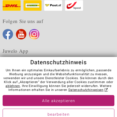
Folgen Sie uns auf
Juwelo App
Datenschutzhinweis
Um Ihnen ein optimales Einkaufserlebnis zu ermöglichen, passende
Werbung anzuzeigen und die Websitefunktionalität zu messen,
verwenden wir und unsere Dienstleister Cookies. Sie können durch den
Karriere
AGB
Datenschutz
Cookies
Impressum
Klick auf „Akzeptieren“ der Verwendung aller Cookies zustimmen oder
Kontakt
Vertrag widerrufen
ablehnen
. Ihre Einwilligung können Sie jederzeit widerrufen. Weitere
Informationen erhalten Sie in unseren
Datenschutzhinweisen
.
Visit our stores in other countries:
Alle akzeptieren
© Juwelo Deutschland GmbH (ein Tochterunternehmen der elumeo
bearbeiten