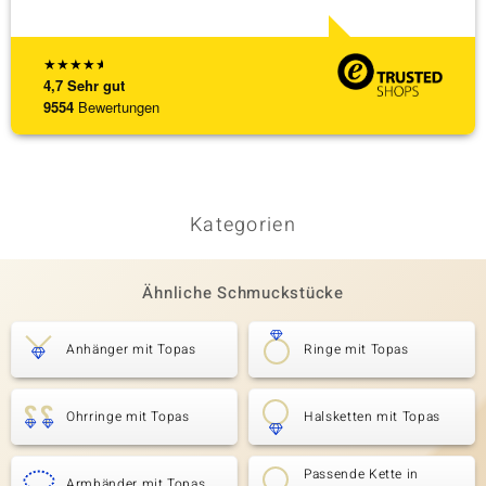
★
★
★
★
★
4,7
Sehr gut
9554
Bewertungen
Kategorien
Ähnliche Schmuckstücke
Anhänger mit Topas
Ringe mit Topas
Ohrringe mit Topas
Halsketten mit Topas
Passende Kette in
Armbänder mit Topas