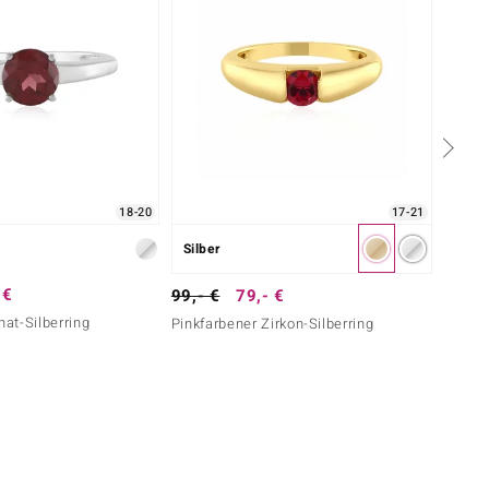
18-20
17-21
Silber
Silber
 €
69,- 
99,- €
79,- €
at-Silberring
Pinkfa
Pinkfarbener Zirkon-Silberring