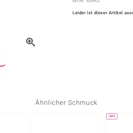
Onyx
Peridot
Art.Nr.: 6099JI
ns
♦ Silberhalsketten
TPC
Rhodolith
Spektro
k
♦ Silberohrringe
Leider ist dieser Artikel aus
Trends & Classics
Türkis
Turmal
♦ Silberanhänger
Vitale Minerale
n
Platinschmuck
Blau
Grün
Ähnlicher Schmuck
-20%