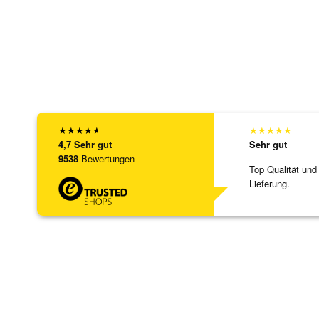
★
★
★
★
★
★
★
★
★
★
4,7
Sehr gut
Sehr gut
9538
Bewertungen
Top Qualität und
Lieferung.