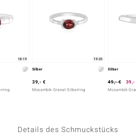
18-19
19-20
Silber
Silber
39,- €
49,- €
39,-
rring
Mosambik-Granat-Silberring
Mosambik-Gran
Details des Schmuckstücks