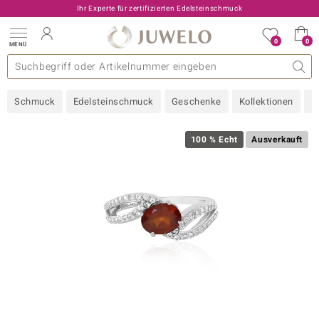
Ihr Experte für zertifizierten Edelsteinschmuck
0
0
MENÜ
llektionen
elsteine
eine A - Z
uckart
TV-Angebote
Design
Beliebte Edelsteine
Allgemeines
Edelmetal
Interessantes
Edelsteine nach Farbe
Juwelo
Ringgröße
Ratgeber
Schmuck
Edelsteinschmuck
Geschenke
Kollektionen
N
old
ilber
100 % Echt
Ausverkauft
i
 Classic
 with Love
rong
che