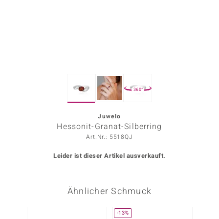
ors Edition
ana
Prince Designs
360°
o
Chic
Juwelo
Hessonit-Granat-Silberring
insell
Art.Nr.: 5518QJ
n Vogue
Leider ist dieser Artikel ausverkauft.
 Show
Ähnlicher Schmuck
o Paraíso
Classics
-13%
-10%